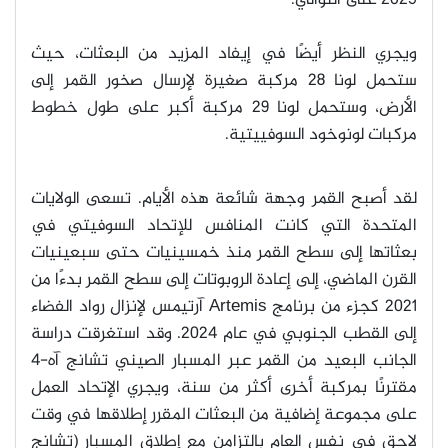
2025 على التوالي
."
ويجري النظر أيضًا في إيفاد المزيد من البعثات، حيث
ستحمل لونا 28 مركبة صغيرة لإرسال صخور القمر إلى
الأرض، وستحمل لونا 29 مركبة أكبر على طول خطوط
مركبات لونوخود السوفييتية
.
لقد أصبح القمر وجهة شائعة هذه الأيام. تسعى الولايات
المتحدة التي كانت المنافس للإتحاد السوفيتي في
بعثاتها إلى سطح القمر منذ خمسينيات حتى سبعينيات
القرن الماضي، إلى إعادة الروبوتات إلى سطح القمر بدءًا من
2021 كجزء من برنامج
Artemis
آرتيمس لإنزال رواد الفضاء
إلى القطب الجنوبي في عام 2024. وقد استغرقت دراسة
الجانب البعيد من القمر عبر المسبار الصيني تشانج آه-4
مقترنًا بمركبة أخرى أكثر من سنة، ويجري الإتحاد العمل
على مجموعة إضافية من البعثات المقرر إطلاقها في وقت
لاحق في نفس العام بالتزامن مع إطلاق المسبار (تشانج