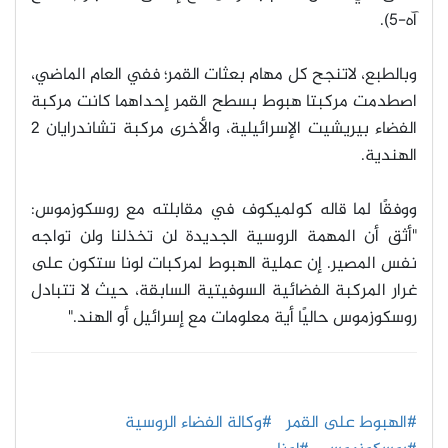
آه-5)
.
وبالطبع، لاتنجح كل مهام بعثات القمر؛ ففي العام الماضي،
اصطدمت مركبتا هبوط بسطح القمر إحداهما كانت مركبة
الفضاء بيريشيت الإسرائيلية، والأخرى مركبة تشاندرايان 2
الهندية
.
ووفقًا لما قاله كولميكوف في مقابلته مع روسكوزموس:
"أثق أن المهمة الروسية الجديدة لن تخذلنا ولن تواجه
نفس المصير. إن عملية الهبوط لمركبات لونا ستكون على
غرار المركبة الفضائية السوفيتية السابقة، حيث لا تتبادل
روسكوزموس حاليًا أية معلومات مع إسرائيل أو الهند
."
#الهبوط على القمر
#وكالة الفضاء الروسية