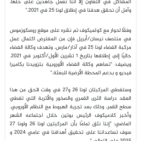
المشاكل في التعاون إلا أننا نعمل جاهدين على حلها،
وآمل أن نحقق هدفنا في إطلاق لونا 25 في 2021
."
وفقًا لحوار مع كولميكوف تم نشره على موقع روسكوزموس
في منتصف نيسان/أبريل فإن من المفترض اكتمال عمل
مركبة الفضاء لونا 25 في آذار/مارس، وتهدف وكالة الفضاء
حاليًا إلى إطلاقها بتاريخ 1 تشرين الأول/أكتوبر في 2021.
ويضيف: "تساهم وكالة الفضاء الأوروبية بتزويدنا بكاميرا
فيديو و بدعم المحطة الأرضية للبعثة
."
وستغطي المركبتان لونا 26 و27 في وقت لاحق من هذا
العقد دراسة الثرى القمري والصخور والأتربة التي تغطي
سطح القمر، وذلك بعد تجربة الهبوط مع النظام الأوروبي.
وأخبر كلاميكوف الرئيس بوتين خلال اجتماعه الشهر
الماضي: "إننا نثق تمامًا بأن المركبتين لونا 26 ولونا 27
سوف تساعداننا على تحقيق أهدافنا في عامي 2024 و