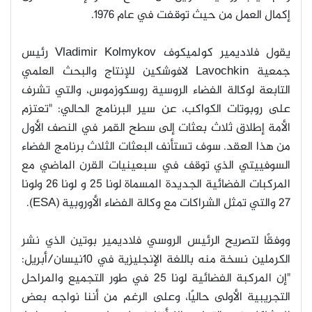
إكمال العمل من حيث توقفت في عام 1976
.
يقول فلاديمير كولميكوف
Vladimir Kolmykov
رئيس
جمعية
Lavochkin
لافوشكين للإنتاج والبحث العلمي
التابعة لوكالة الفضاء الروسية روسكوزموس، والتي تشرف
على روبوتات الكواكب، عن سير البرنامج الحالي: "تعتزم
الأمة إطلاق ثلاث بعثات إلى سطح القمر في النصف الأول
من هذا العقد. سوف تستأنف البعثات الثلاث برنامج الفضاء
السوفييتي الذي توقف في سبعينيات القرن الماضي مع
المركبات الفضائية الجديدة المسماة لونا 25 و لونا 26 ولونا
27 والتي تمثل الشراكات مع وكالة الفضاء الأوروبية
(ESA).
ووفقًا لتصريح الرئيس الروسي فلاديمير بوتين الذي نشر
الكرملين نسخة منه باللغة الإنجليزية في 10نيسان/أبريل:
"إن المركبة الفضائية لونا 25 في طور التجميع والمراحل
التجريبية الأولى حاليًا، وعلى الرغم من أننا نواجه بعض