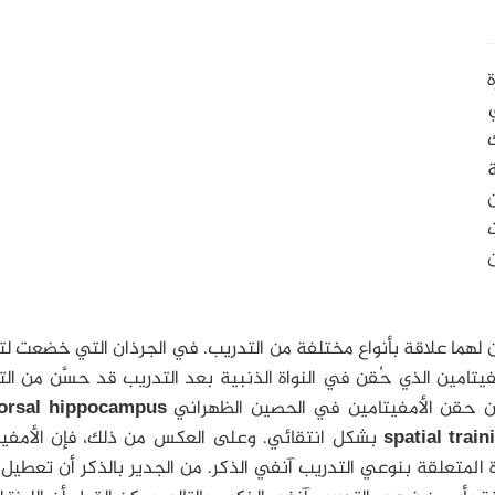
ة
ين لهما علاقة بأنواع مختلفة من التدريب. في الجرذان التي خضعت ل
فيتامين الذي حُقن في النواة الذنبية بعد التدريب قد حسَّن من ال
كن حقن الأمفيتامين في الحصين الظهراني
orsal hippocampus
spatial train
بشكل انتقائي. وعلى العكس من ذلك، فإن الأمفيت
المتعلقة بنوعي التدريب آنفي الذكر. من الجدير بالذكر أن تعطيل ا