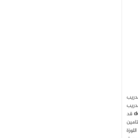
تدريب
تدريب
d
قد
امين
للوزة