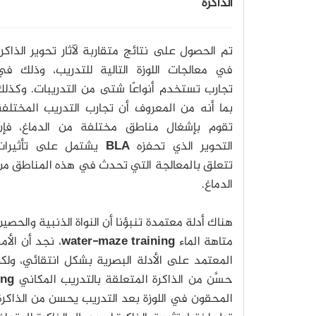
الذاكرة
تم الحصول على نتائج متقاربة لآثار تحوير الذاكر
في معالجات اللوزة التالية للتدريب، وذلك في
تجارب تستخدم أنواعًا شتى من التدريبات. وكذلك
بما أنه من المعروف أن تجارب التدريب المختلفة
تقوم بإشغال مناطق مختلفة من الدماغ، فإن
التحوير الذي تحفزه
BLA
يشتمل على تأثيرات
تتعلق بالمعالجة التي تحدث في هذه المناطق من
الدماغ.
هناك أدلة معتمدة تنبؤنا أن النواة الذنبية والحص
متاهة الماء
water-maze training
، نجد أن الأم
المعتمد على الأدلة البصرية بشكل انتقائي، ول
حسَّن من الذاكرة المتعلقة بالتدريب المكاني
ing
المحقون في اللوزة بعد التدريب يحسن من الذاكرة 