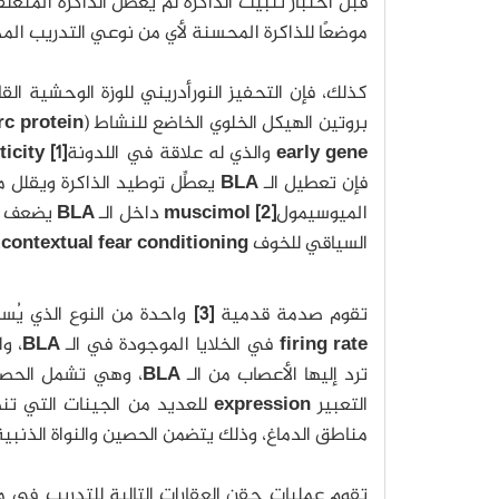
قبل اختبار تثبيت الذاكرة لم يعطل الذاكرة المتعل
موضعًا للذاكرة المحسنة لأي من نوعي التدريب المذ
كذلك، فإن التحفيز النورأدريني للوزة الوحشية القا
بروتين الهيكل الخلوي الخاضع للنشاط (
rc protein
early gene
والذي له علاقة في اللدونة
[1]
ticity
فإن تعطيل الـ
BLA
يعطِّل توطيد الذاكرة ويقلل
الميوسيمول
[2] muscimol
داخل الـ
BLA
يضعف م
السياقي للخوف
contextual fear conditioning
،
تقوم صدمة قدمية
[3]
واحدة من النوع الذي يُس
firing rate
في الخلايا الموجودة في الـ
BLA
، و
ترد إليها الأعصاب من الـ
BLA
، وهي تشمل الحصين
التعبير
expression
للعديد من الجينات التي تن
مناطق الدماغ، وذلك يتضمن الحصين والنواة الذنبية 
تقوم عمليات حقن العقارات التالية للتدريب في 