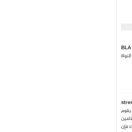
BLA
لنواة
stre
يقوم
تامين
ك فإن