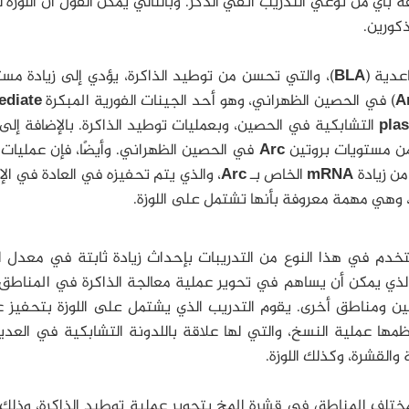
قة بأي من نوعي التدريب آنفي الذكر. وبالتالي يمكن القول أن اللوزة
كورين.
عدية (
BLA
)، والتي تحسن من توطيد الذاكرة، يؤدي إلى زيادة مس
A
) في الحصين الظهراني، وهو أحد الجينات الفورية المبكرة
diate
plas
التشابكية في الحصين، وبعمليات توطيد الذاكرة. بالإضافة إلى
 من مستويات بروتين
Arc
في الحصين الظهراني. وأيضًا، فإن عمليات
ن زيادة
mRNA
الخاص بـ
Arc
، والذي يتم تحفيزه في العادة في ال
 وهي مهمة معروفة بأنها تشتمل على اللوزة.
تخدم في هذا النوع من التدريبات بإحداث زيادة ثابتة في معدل ا
الذي يمكن أن يساهم في تحوير عملية معالجة الذاكرة في المناطق 
 ومناطق أخرى. يقوم التدريب الذي يشتمل على اللوزة بتحفيز ع
ظمها عملية النسخ، والتي لها علاقة باللدونة التشابكية في العد
والقشرة، وكذلك اللوزة.
مختلف المناطق في قشرة المخ بتحوير عملية توطيد الذاكرة، وذلك 