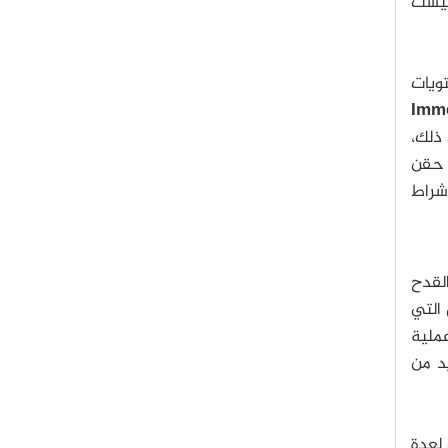
 ليست
تويات
Imme
 ذلك،
 حقن
إشراط
لقدح
التي
ملية
يد من
لعدة