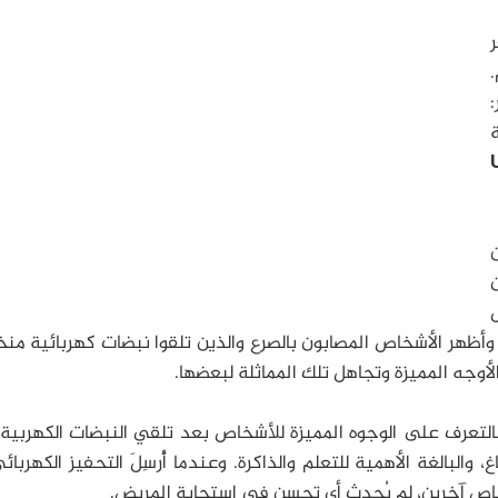
صدر:
ن
ل
وأظهر الأشخاص المصابون بالصرع والذين تلقوا نبضات كهربائية م
لأوجه المميزة وتجاهل تلك المماثلة لبعضها.
تعرف على الوجوه المميزة للأشخاص بعد تلقي النبضات الكهربية
والبالغة الأهمية للتعلم والذاكرة. وعندما أُرسِلَ التحفيز الكهربائ
خاص آخرين، لم يُحدِث أي تحسن في استجابة المريض.