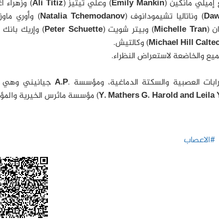
 إميلي مانكين (
Emily Mankin
) وعلي تيتيز (
Ali Titiz
) وزهراء أ
Daw
) وناتاليا تشيمودانوف (
Tchemodanov
Natalia
) وأوري ماوز 
ن (
Michelle Tran
) وبيتر شويت (
Peter Schuette
) وإريك بانك (
Michael Hill Calte
) وكالتيش.
جميع والخاضعة لاستعراض النظراء.
رابات العصبية والسكتة الدماغية، ومؤسسة .
A.P
جيانيني وهي و
Y. Mathers G. Harold and Leila 
) مؤسسة ماثرس الخيرية والم
#الاعصاب