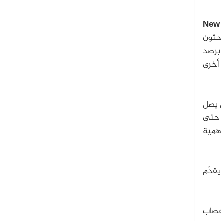
New 
احثون
 برصد
أخرى
 يصل
 حتى
أهمية
قدّم
عصاب