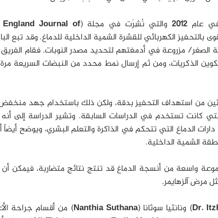
في عام
2012
والتي نُشِرَت في مجلة (
England Journal of
وى بالتحفيز الكهربائي للقشرة الشمية الداخلية للدماغ. وقد تبع الب
اهية الصغر/ مزروعة في أدمغتهم لتحديد مصدر النوبات. فقام الفريق
كوين الذكريات، ومن ثم إرسال نمط محدد من النبضات السريعة مرة 
باحثين من استهداف التحفيز بدقة، ولكن ذلك باستخدام جهد منخفض
ي كانت تستخدم في الدراسات السابقة. وتشير الدراسة إلى أنه
دارات الدماغ التي تتحكم في الذاكرة والتعلم البشري، ويوضح أيضاً 
طقة الشمية الداخلية.
موعة واسعة من أنسجة الدماغ قد تنتج نتائج متضاربة، فيمكن أن ي
ثل مرض آلزهايمر.
Dr. It
) ونانثيا سوثانا (
Nanthia Suthana
) من أقسام جراحة الأ