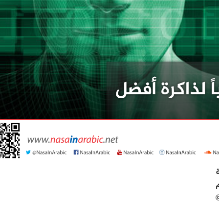
ة
م
©