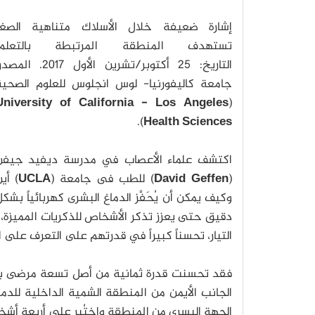
إشارة ضعيفة خلال الأسلاك متناهية الصغر
تستهدف المنطقة المرتبطة بالتعلم.
التاريخ: 25 أكتوبر/تشرين الأول 2017. الم
جامعة كاليفورنيا- لوس انجلوس للعلوم الصحية
University of California - Los Angeles
(
).
Health Sciences
اكتشف علماء الأعصاب في مدرسة ديفيد جيفن
(
David Geffen
) للطب فى جامعة (
UCLA
) أي
وكيف يمكن أن يُحَفَّز الدماغ البشرى كهربائياً بشك
دقيق حتى يعزز تذكر الأشخاص للذكريات المميزة، 
التيار، تحسناً كبيراً في قدرتهم على التعرف على ا
فقد تحسنت قدرة ثمانية من أصل تسعة مرضى بال
الجانب الأيمن من المنطقة الشمية الداخلية للدماغ، 
الجهة اليسرى من المنطقة واختُبِر على أربعة أش