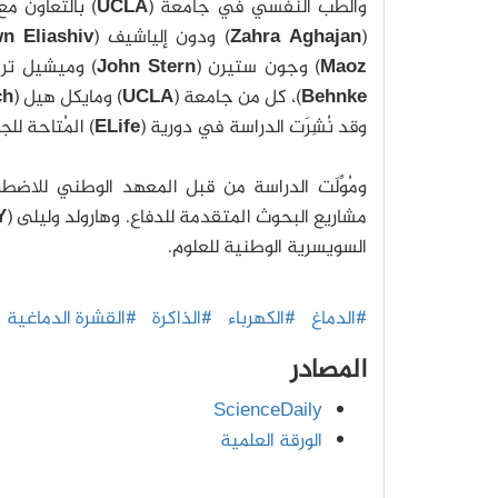
والطب النفسي في جامعة (
UCLA
) بالتعاون مع
(
Zahra Aghajan
) ودون إلياشيف (
n Eliashiv
Maoz
) وجون ستيرن (
John Stern
) وميشيل ترا
Behnke
)، كل من جامعة (
UCLA
) ومايكل هيل (
ch
وقد نُشِرَت الدراسة في دورية (
ELife
) المُتاحة لل
ومُوِّلَت الدراسة من قبل المعهد الوطني للاضط
مشاريع البحوث المتقدمة للدفاع. وهارولد وليلى (
Y
السويسرية الوطنية للعلوم.
#الدماغ
#الكهرباء
#الذاكرة
#القشرة الدماغية
المصادر
ScienceDaily
الورقة العلمية