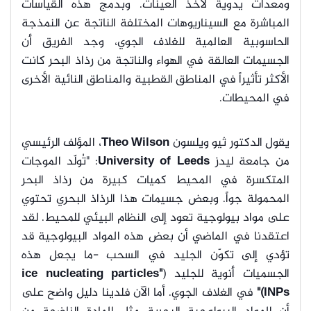
ومعدات يدوية لأخذ العينات. وبدمج هذه القياسات
المباشرة مع السيناريوهات المختلفة الناتجة عن النمذجة
الحاسوبية العالمية للغلاف الجوي، وجد الفريق أن
الجسيمات العالقة في الهواء والناتجة من رذاذ البحر كانت
الأكثر تأثيراً في المناطق القطبية والمناطق النائية الأخرى
في المحيطات.
يقول الدكتور ثيو ويلسون
Theo Wilson
، المؤلف الرئيسي
من جامعة ليدز
University of Leeds
: "تُولّد الموجات
المتكسرة في المحيط كميات كبيرة من رذاذ البحر
المحمولة جواً. وبعض جسيمات هذا الرذاذ البحري تحتوي
على مواد بيولوجية تعود إلى النظام البيئي للمحيط. لقد
اعتقدنا في الماضي أن بعض هذه المواد البيولوجية قد
تؤدي إلى تكوّن الجليد في السحب -ما يجعل هذه
الجسميات أنوية للجليد (
ice nucleating particles"
(INPs"
في الغلاف الجوي. أما الآن فلدينا دليل واضح على