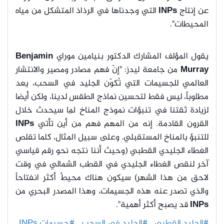
عن إنتاج
INPs
التي وجدناها في الرذاذ المتشكل من مياه
المحيطات".
يقول المؤلف المشارك الدكتور بنيامين موراي
Benjamin
Murray
من جامعة ليدز: "إنّ فهم مصادر ومصير والانتشار
العالمي للجسيمات التي تُكوّن الجليد في السحب، يعد
مطلوباً، ليس فقط لتحسين نماذج الطقس لدينا، ولكن أيضا
لزيادة ثقتنا في تنبؤات نموذج المناخ لِما سيحدث خلال
القرون القادمة. إنه من المهم فهم من أين تأتي
INPs
للتنبؤ بالمناخ المستقبلي. وعلى سبيل المثال، كلما تقلص
الغطاء الجليدي القطبي (وحيث أننا نتجه نحو رقم قياسي
آخر لنقص الغطاء الجليدي في القطب الشمالي في وقت
لاحق من هذا الشهر) سيكون هناك محيطٌ أكثر انفتاحاً
والذي تصدر عنه هذه الجسيمات، وهذا المصدر البحري من
INPs
قد يصبح أكثر أهمية".
#الجليد القطبي
#الجليد في السحب
#جسيمات INPs