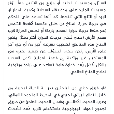
السائل، وجسيمات الجليد أو مزيج من الاثنين معاً. تؤثر
جسيمات الجليد على مدة بقاء السحابة وكمية المطر أو
البرد أو الثلج التي تنتجها. كما أنها تساعد على التحكم
في درجة حرارة المناخ من خلال عكسها لأشعة الشمس
(مع حفظ درجة حرارة السطح باردة) أو تحبس الحرارة قرب
سطح الأرض (حتى تُبقي درجات الحرارة أكثر دفئاً). يتغير
المناخ في المناطق القطبية بسرعة أكبر من أي جزء آخر
على الأرض، ولكن تبقى التنبؤات عن كيفية تغيره في
المستقبل غير مؤكدة. إنّ فهمَنا لعمليةِ تكوّن السحب
بشكلٍ أفضل يُعد خطوة هامة تساعد على زيادة موثوقية
نماذج المناخ العالمي.
قام فريق دولي من الباحثين بدراسة الحياة البحرية من
خلال النظام البيئي الحيوي في المحيط المتجمد الشمالي،
وغرب المحيط الأطلسي وشمال المحيط الهادئ عن طريق
تجميع المواد البيولوجية باستخدام قارب مُعد للأبحاث