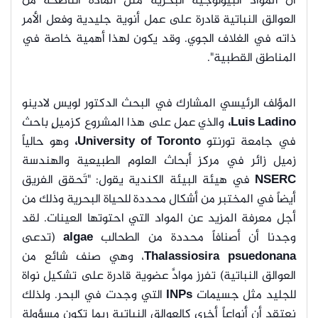
أن المواد البيولوجية البحرية مثل المادة الناضحة من
العوالق النباتية قادرة على عمل أنوية جليدية وفعل الأمر
ذاته في الغلاف الجوي. وقد يكون لهذا أهمية خاصة في
المناطق القطبية".
المؤلف الرئيسي المشارك في البحث الدكتور لويس لادينو
Luis Ladino،
والذي عمل على هذا المشروع كزميلٍ باحث
في جامعة تورنتو
University of Toronto،
وهو حالياً
زميل زائر في مركز أبحاث العلوم الطبيعية والهندسة
NSERC
في هيئة البيئة الكندية يقول: "تَحقق الفريق
أيضاً في المختبر من أشكال محددة للحياة البحرية وذلك من
أجل معرفة المزيد عن المواد التي احتوتها العينات. لقد
وجدنا أن أصنافاً محددة من الطحالب
algae
(تدعى
Thalassiosira psuedonana
، وهي صنف شائع من
العوالق النباتية) تفرز موادَّ عضوية قادرة على تشكيل نواة
للجليد مثل جسيمات
INPs
التي وجدت في البحر. ولذلك
نعتقد أن أنواعاً أخرى كالعوالق النباتية ربما تكون مسؤولة