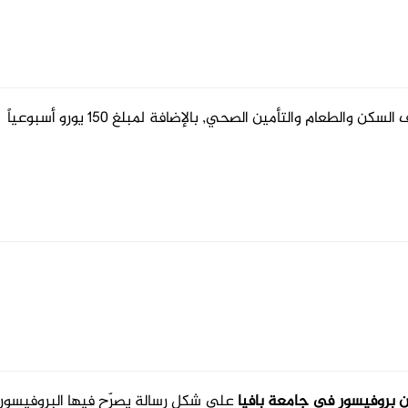
تغطي المنحة كلفة السفر من وإلي إيطاليا, مصاريف السكن والطعام والتأمين الصحي, بالإضافة لمبلغ 150 يورو أسبوعياً
 بروفيسور في جامعة بافيا
على شكل رسالة يصرّح فيها البروفيسور 