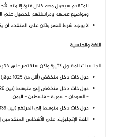
المتقدم سيعمل معه خلال فترة إقامته. لأج
ومواضيع عملهم ومراسلتهم للحصول على ال
لا يوجد شرط للعمر ولكن على المتقدم أن يك
اللغة والجنسية
الجنسيات المقبول كثيرة ولكن سنقتصر على ذكر فق
دول ذات دخل منخفض (أقل من 1025 دولار): موريتانيا - جزر القمر.
- السودان - سورية - فلسطين - اليمن.
دول ذات دخل متوسط إلى المرتفع (بين 4036 حتى 12475 دولار): الجزائر - الأردن - لبنان - ليبيا - تونس.
اللغة الإنجليزية: على الأشخاص المتقدمين إج