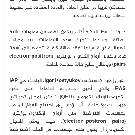
سنتمكن قريبًا من خلق المادة والمادة المضادة عبر تسليط
نبضات ليزرية عالية الطاقة.
دعونا نبسط الفكرة أكثر، يتكون الضوء من فوتونات عالية
الطاقة، وعندما تتحرك هذه الفوتونات عبر مجالات
كهربائية قوية، فإنها تفقد طاقة كافية لتحولها إلى أشعة
غاما وتكوين أزواج إلكترون-بوزيترون (
electron-positron
pairs
) وبالتالي خلق حالة جديدة للمادة.
يقول إيغور كوستكوف
Igor Kostyukov،
الباحث في
IAP
RAS
والذي أجرى حساباته اعتمادًا على فكرة
الكهروديناميك الكمومي (
QED
): "يمكن لمجال كهربائي
قوي -بصورة عامة- أن يؤدي إلى اهتياج الفراغ المليء
بجسيمات افتراضية مثل أزواج الإلكترون-بوزيترون
(
electron-positron pairs
). حيث يمكن للمجال
الكهربائي أن يحول هذه الجسيمات من الحالة الافتراضية