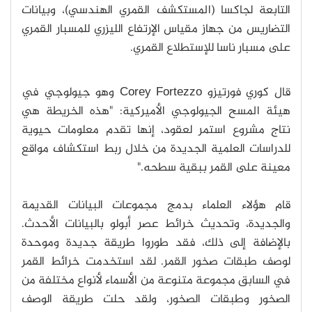
التابعة لجاكسا (المستكشف القمري الهندسي)، وبيانات
التضاريس من جهاز مقياس الإرتفاع الليزري للمسبار القمري
على مسبار ناسا للإستطلاع القمري.
قال كوري فورتيزو Corey Fortezzo وهو جيولوجي في
هيئة المسح الجيولوجي الأميركية: "هذه الخريطة هي
نتاج مشروع استمر لعقود، إنها تقدم معلومات حيوية
للدراسات العلمية الجديدة من خلال ربط استكشاف مواقع
معينة على القمر ببقية سطحه."
قام هؤلاء العلماء بدمج مجموعات البيانات القديمة
والجديدة، وتحديث خرائط عصر أبولو بالبيانات الأحدث.
بالإضافة إلى ذلك، فقد طوروا طريقة جديدة وموحدة
لوصف طبقات صخور القمر. لقد استخدمت خرائط القمر
في السابق مجموعة متنوعة من الأسماء لأنواع مختلفة من
الصخور وطبقات الصخور، ولقد حلت طريقة الوصف