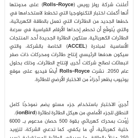
أعلنت شركة رولز رويس (
Rolls-Royce
) على مدونتها
أنها أكملت اختبار التكنولوجيا التي تخطط لاستخدامها في
خطها الجديد من الطائرات التي تعمل بالطاقة الكهربائية،
والتي يُتوقَّع أن تحطم إحداها الأرقام القياسية في سرعة
الطائرات الكهربائية. ستكون الطائرة الجديدة أحد المنتجات
الأساسية لمبادرة (
ACCEL
) الخاصة بالشركة، والتي
سيكون هدفها الرئيسي إنتاج طائرات ومحركات ذات صفر
انبعاثات لصالح شركات أخرى لإنتاج الطائرات، وذلك بحلول
عام 2050. نشرت
Rolls-Royce
أيضًا فيديو على موقع
يوتيوب يظهر أجزاءً من الاختبار الأرضي للطائرة.
أُجريَ الاختبار باستخدام جزء مستوٍ يضم نموذجًا كامل
النطاق للجزء الأمامي من هيكل الطائرة لطائرة (
ionBird
).
زُوِّدت بمحرك كهربائي بقوة 500 حصان مدعوم بـ 6000
خلية كهربائية، أي ما يكفي، كما تدعي الشركة، لتزويد