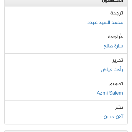
المساهمون
ترجمة
محمد السيد عبده
مُراجعة
سارة صالح
تحرير
رأفت فياض
تصميم
Azmi Salem
نشر
آلان حسن