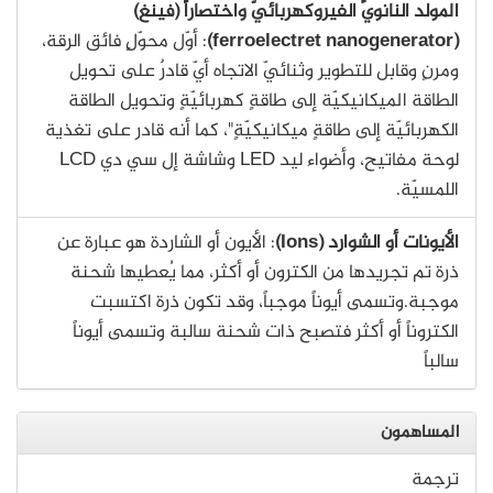
المولد النانويٍّ الفيروكهربائيّ واختصاراً (فينغ)
(ferroelectret nanogenerator)
: أوّل محوّلٍ فائق الرقة،
ومرنٍ وقابل للتطوير وثنائيّ الاتجاه أيّ قادرٌ على تحويل
الطاقة الميكانيكيّة إلى طاقةٍ كهربائيّةٍ وتحويل الطاقة
الكهربائيّة إلى طاقةٍ ميكانيكيّةٍ"، كما أنه قادر على تغذية
لوحة مفاتيح، وأضواء ليد LED وشاشة إل سي دي LCD
اللمسيّة.
الأيونات أو الشوارد (Ions)
: الأيون أو الشاردة هو عبارة عن
ذرة تم تجريدها من الكترون أو أكثر، مما يُعطيها شحنة
موجبة.وتسمى أيوناً موجباً، وقد تكون ذرة اكتسبت
الكتروناً أو أكثر فتصبح ذات شحنة سالبة وتسمى أيوناً
سالباً
المساهمون
ترجمة