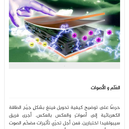
.
العَلَم و الأصوات
حرصًا على توضيح كيفية تحويل فينغ بشكلٍ جيّدٍ الطاقة
الكهربائية إلى أصواتٍ والعكس بالعكس. أجرى فريق
سيبولفيدا اختبارين. فمن أجل تحرّي تأثيرات مضخّم الصوت