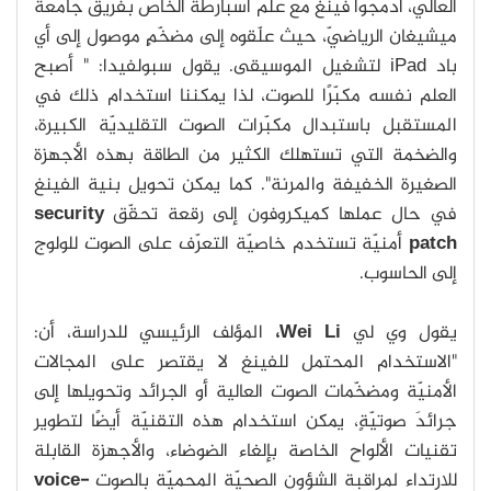
العالي، أدمجوا فينغ مع علم أسبارطة الخاص بفريق جامعة
ميشيغان الرياضيّ، حيث علّقوه إلى مضخّمٍ موصول إلى أي
باد iPad لتشغيل الموسيقى. يقول سبولفيدا: " أصبح
العلم نفسه مكبّرًا للصوت، لذا يمكننا استخدام ذلك في
المستقبل باستبدال مكبّرات الصوت التقليديّة الكبيرة،
والضخمة التي تستهلك الكثير من الطاقة بهذه الأجهزة
الصغيرة الخفيفة والمرنة". كما يمكن تحويل بنية الفينغ
في حال عملها كميكروفون إلى رقعة تحقّق
security
patch
أمنيّة تستخدم خاصيّة التعرّف على الصوت للولوج
إلى الحاسوب.
يقول وي لي
Wei Li،
المؤلف الرئيسي للدراسة، أن:
"الاستخدام المحتمل للفينغ لا يقتصر على المجالات
الأمنيّة ومضخّمات الصوت العالية أو الجرائد وتحويلها إلى
جرائدَ صوتيّةٍ، يمكن استخدام هذه التقنيّة أيضًا لتطوير
تقنيات الألواح الخاصة بإلغاء الضوضاء، والأجهزة القابلة
للارتداء لمراقبة الشؤون الصحيّة المحميّة بالصوت
voice-