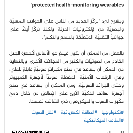
".
protected health-monitoring wearables
ويشرح لي: "يركّز العديد من الناس على الجوانب اللمسيّة
والبصريّة من الإلكترونيات المرنة، ولكننا نركّز أيضًا على
جوانبَ التقنيّة المتعلّقة بالسمع والتكلم".
بالفعل، من الممكن أن يكون فينغ هو الأساس لأجهزة الجيل
القادم من الصوتيّات والكثير من المجالات الأخرى. وبالنهاية
من الممكن أن يساعد في صنع مكبراتٍ صوتيّةٍ قابلةٍ للطي،
وفي الرقعات الأمنيّة المفعّلةِ صوتيّاً لأجهزة الكمبيوتر
وحتى الجرائد الصوتيّة، ومن الممكن أن يساعد في صنع
أجهزة الهاتف الذكيّة الأرق على الإطلاق من خلال دمج
مكّبرات الصوت والميكروفون في الشاشة نفسها.
#تكنولوجيا
#الطاقة الكهربائية
#نقل الصوت
#الطاقة الميكانيكية