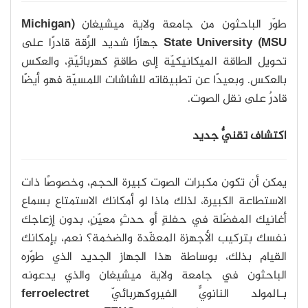
طوّر الباحثون من جامعة ولاية ميشيغان
(
Michigan
State University (MSU
جهازًا شديد الرِّقة قادرًا على
تحويل الطاقة الميكانيكيّة إلى طاقةٍ كهربائيّةٍ، والعكس
بالعكس. وبعيدًا عن تطبيقاته للشاشات اللمسيّة فهو أيضًا
قادرٌ على نقل الصوت.
اكتشاف تقنيٌّ جديد
يمكن أن تكون مكبرات الصوت كبيرة الحجم، وخصوصًا ذات
الاستطاعة الكبيرة، لذلك ماذا لو أمكانك الاستمتاع بسماع
أغانيك المفضّلة في حفلةٍ أو حدثٍ معيّنٍ، بدون إزعاجك
نفسك بتركيب الأجهزة المعقّدة والضخمة؟ نعم، بإمكانك
القيام بذلك، بوساطة هذا الجهاز الجديد الذي طوّره
الباحثون في جامعة ولاية ميشيغان والذي يدعونه
بـالمولد النانويٍّ الفيروكهربائيّ
ferroelectret