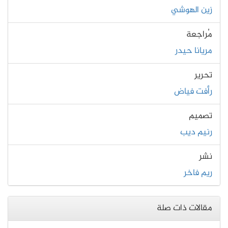
زين الهوشي
مُراجعة
مريانا حيدر
تحرير
رأفت فياض
تصميم
رنيم ديب
نشر
ريم فاخر
مقالات ذات صلة