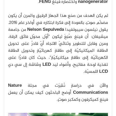
nanogenerator
واختصاره فينغ
FENG
.
لم يكن الهدف من صنع هذا الجهاز الرقيق والمرن أن يكون
مضخّم صوتٍ، بالعودة إلى فكرة ابتكاره في أواخر عام 2016.
يقول نيلسون سيبولفيدا
Nelson Sepulveda
من جامعة
ميشيغان: أن فينغ صُنِعَ ليكون "أوّل محوّلٍ فائق الرقة،
ومرنٍ وقابل للتطوير وثنائيّ الاتجاه أيّ قادرٌ على تحويل
الطاقة الميكانيكيّة إلى طاقةٍ كهربائيّةٍ وتحويل الطاقة
الكهربائيّة إلى طاقةٍ ميكانيكيّةٍ"، حيث كان قادرًا على
تغذية لوحة مفاتيح، وأضواء ليد
LED
وشاشة إل سي دي
LCD
اللمسيّة.
والآن في دراسةٍ نُشِرَت في مجلة
Nature
Communications
أوضح الباحثون كيف يمكن أن يعمل
فينغ كميكرفون وكمكبر صوتٍ.