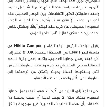
للتوضيح، أُجرِي هذا البحث على الجرذان والفئران فقط إلى
الآن، ويجب إعادة دراسة هذه النتائج على البشر قبل نشرها
واعتمادها.ولكن تعتبر التشابهات بين الجهاز العصبي عند
القوارض وعند الإنسان سببًا مُقنِعًا جدًا لدراسة الجهاز
العصبي المحيطي عن قرب عند البشر أيضًا، وبشكل خاص
بهدف إيجاد مسكن فعال للألم الحاد والمزمن.
يقول الباحث الرئيس نيكيتا غامبر
Nikita Gamper م
ن
جامعة ليدز
Leeds
في المملكة المتحدة
UK
: "لا نعلم إلى
الآن كيف يعمل جهازنا العصبي، ولكنه يعمل بآلية تسمح
للجهاز العصبي المحيطي بترجمة وتعديل معلومات اللمس
التي يستقبلها الدماغ بحيث يتمكن من ترجمتها إلى
معلومات عن الألم والدفء وصلابة الأجسام.
نحن بحاجة إلى المزيد من الأبحاث لفهم كيف يعمل جهازنا
العصبي بدقة، ولكن لا يوجد لدينا أي سبب يمنعنا من
الاعتقاد بأن هذه التنظيمات العصبية غير موجودة بشكل