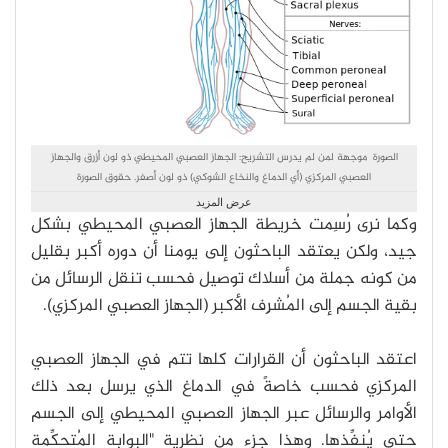
الصورة موجهة لمن لم يدرس التشريح: الجهاز العصبي المحيطي ذو لون أزرق والجهاز
العصبي المركزي (أي الدماغ والنخاع الشوكي) ذو لون أصفر. حقوق الصورة
Medium69/Wikimedia Commons
عرض المزيد
وكما نرى رُسِمت خريطة الجهاز العصبي المحيطي بشكل
جيد، ولكن يعتقد الباحثون إلى يومنا أن دوره أكبر بقليل
من كونه جملة من أسلاك توصيل فحسب تنقل الرسائل من
بقية الجسم إلى المُشرِف الأكبر (الجهاز العصبي المركزي).
اعتقد الباحثون أن القرارات كلها تتم في الجهاز العصبي
المركزي فحسب خاصةً في الدماغ الذي يرسل بعد ذلك
الأوامر والرسائل عبر الجهاز العصبي المحيطي إلى الجسم
حتى يُنفِّذها. وهذا جزء من نظرية "البوابة المُتحكِّمة