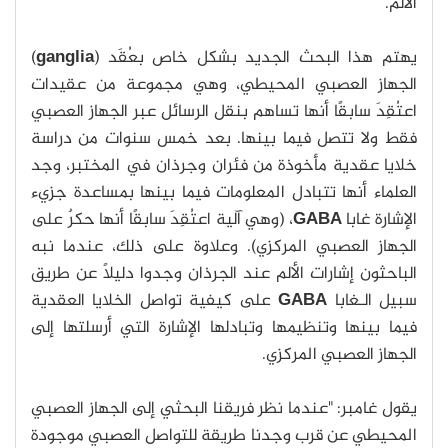
الألم.
يهتم هذا البحث الجديد بشكل خاص بعُقَد (
ganglia
)
الجهاز العصبي المحيطي، وهي مجموعة من عقيدات
اعتُقِدَ سابقًا أنها تساهم بنقل الرسائل عبر الجهاز العصبي
فقط ولا تتصل فيما بينها. بعد خمس سنوات من دراسة
خلايا عقدية مأخوذة من فئران وجرذان في المختبر، وجد
العلماء أنها تتبادل المعلومات فيما بينها بمساعدة جزيء
الإشارة غابا
GABA
، (وهي آلية اعتُقِدَ سابقًا أنها حكرٌ على
الجهاز العصبي المركزي). وعلاوة على ذلك، عندما نبه
الباحثون إشارات الألم عند الجرذان وجدوا دليلًا عن طريق
سبيل الـغابا
GABA
على كيفية تواصل الخلايا العقدية
فيما بينها وتنظيمها وتبادلها الإشارة التي أرسلتها إلى
الجهاز العصبي المركزي.
يقول غامبر: "عندما نظر فريقنا البحثي إلى الجهاز العصبي
المحيطي عن قرب وجدنا طريقة للتواصل العصبي موجودة