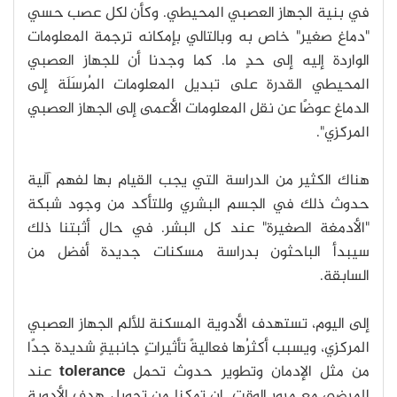
في بنية الجهاز العصبي المحيطي. وكأن لكل عصب حسي
"دماغ صغير" خاص به وبالتالي بإمكانه ترجمة المعلومات
الواردة إليه إلى حدٍ ما. كما وجدنا أن للجهاز العصبي
المحيطي القدرة على تبديل المعلومات المُرسَلَة إلى
الدماغ عوضًا عن نقل المعلومات الأعمى إلى الجهاز العصبي
المركزي".
هناك الكثير من الدراسة التي يجب القيام بها لفهم آلية
حدوث ذلك في الجسم البشري وللتأكد من وجود شبكة
"الأدمغة الصغيرة" عند كل البشر. في حال أثبتنا ذلك
سيبدأ الباحثون بدراسة مسكنات جديدة أفضل من
السابقة.
إلى اليوم، تستهدف الأدوية المسكنة للألم الجهاز العصبي
المركزي، ويسبب أكثرُها فعاليةً تأثيراتٍ جانبيةٍ شديدة جدًا
من مثل الإدمان وتطوير حدوث تحمل
tolerance
عند
المرضى مع مرور الوقت. إن تمكنا من تحويل هدف الأدوية