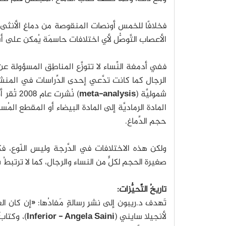
فخلافًا للخمس أونصات المنقوصة من دماغِ الأنثى،
الأعصاب التَّوصُّل لأي اختلافات حاسمَة يُمكن على أ
ففي أدمغة النِّساء لا تتوزَّع المناطِق المسؤولة
الرجال كما كانت تدَّعي إحدى الدِّراسات في المن
شموليَّة (
meta-analysis
) نُشرت
المادة الرماديَّة إلى المادة البيضاء أو المقطع ا
حجم الدِّماغ.
ولكن هذه الاختلافات في الدَّرجة وليس النّوع، فك
صغيرة الحجم لكلٍّ من النساء والرجال، كما لا ترتبطُ 
تاريخُ التَّحيُّزات:
تَهدف د.ريبون إلى نشرِ رسالةٍ مَفادُها: «إن كان العا
لأنجيلا سايني (
Inferior - Angela Saini
)، وكتابَ