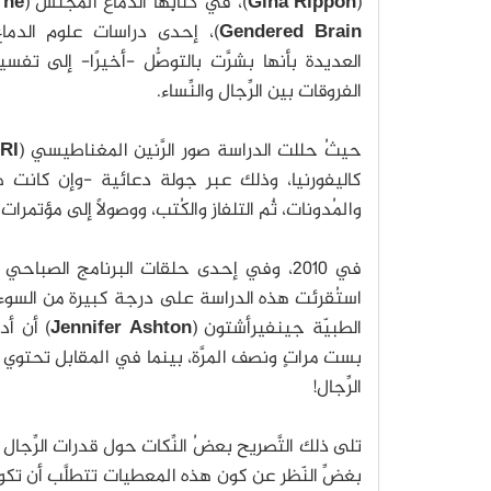
(
Gina Rippon
)، في كتابِها الدماغ المُجنس (
The
Gendered Brain
)، إحدى دراسات علوم الدماغ
العديدة بأنها بشرَّت بالتوصُّل -أخيرًا- إلى تفسي
الفروقات بين الرِّجال والنِّساء.
حيثُ حللت الدراسة صور الرَّنين المغناطيسي (
RI
كاليفورنيا، وذلك عبر جولة دعائية -وإن كانت ضئي
والمُدونات، ثٌم التلفاز والكُتب، ووصولًا إلى مؤتمرات ا
في 2010، وفي إحدى حلقات البرنامج الصباحي (
استُقرئت هذه الدراسة على درجة كبيرة من السوء
الطبيّة جينفيرأشتون (
Jennifer Ashton
) أن أد
بست مراتٍ ونصف المرَّة، بينما في المقابل تحتوي
الرِّجال!
تلى ذلك التَّصريح بعضُ النِّكات حول قدرات الرِّجال 