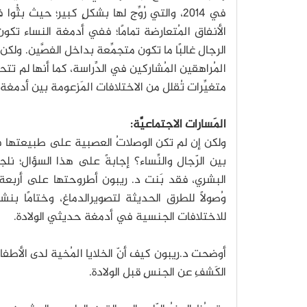
في 2014، والتي رُوِّج لها بشكلٍ كبير؛ حيث ب
الأنفاق المُتعارضة تمامًا؛ ففي أدمغة النساء تكو
الرجال غالبًا ما تكون متجمِّعة بداخل الفصَّين. ول
المُراهقين المُشاركين في الدِّراسة، كما أنها لم تتحكّ
متغيِّرات تُقلل من الاختلافات المَزعومة بين أدمغة 
المَسارات الاجتماعيَّة:
ولكن إن لم تكن الوصلاتُ العصبية على طبيعتها في 
بين الرّجال والنِّساء؟ إجابةً على هذا السؤال؛ نلج
البشرِي، فقد بَنت د. ريبون أطروحتها على أربعة أجز
وُصولًا للطرق الحديثة لتصويرالدماغ، وختامًا بن
للاختلافات الجنسية في أدمغة حديثي الوِلادة.
أوضحت د.ريبون كيف أنّ الخلايا المُخية لدى الأطفال
الكَشفِ عن الجنسِ قبل الولادة.