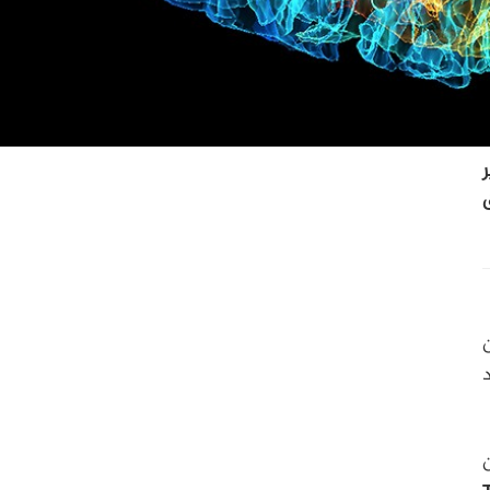
ر
د
ن