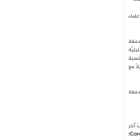
علماء
أدمغة
ليليَّة
كنسبةِ
ًا مع
أدمغة
َ آخر
)
Cor