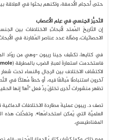
حتى أحجام الأدمغة، ولكنهم بحثوا في العِلاقة بين مع
التّحيُّز الجِنسي في عِلم الأعصاب
إن التّاريخَ المُمتد لأبحاثِ الاختلافات بين الجنسي
الاحصائيات، وضآلة عدد عناصرِ المُقارنة في الأبحاث، 
في كتابِها، تكشِف جينا ريبون -وهي من روّاد ال
فاستخدمت استعارةَ لعبةِ الضرب بالمطرقة (
-mole
لاكتشاف الاختلاف بين الرجال والنساء تحت شعارِ "
آخرون استنباطًا مُبالَغًا فيه، أو خطأ مُهلكًا في 
تظهر منشورات أخرى تخلقُ ردَّ فعلِ "أها! إنها الحقيقة
تصف د. ريبون عمليةَ مطاردة الاختلافات الدماغية قا
العلميَّة التي يُمكن استخدامُها». وتفحَّلت هذه ال
المغناطيسي.
ومع ذلك، وكما كشف كتابُ الدماغ المُجنس فلم نصل ب