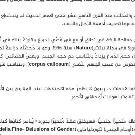
 والمُذاعة منذ القرن التاسع عشر، ففي العصر الحديث لم يتستطِع 
ساسِها تصنيف أدمغة الرَجال والنَساء.
 عن معالجة اللغة في نطاقٍ أوسع في فَصَّي الدماغ مقارنةً بتلك في 
شورة في مجلة نيتشر(
Nature
) سنة 1995، وهو ما دَحضَتُه دراسةٌ تح
 عام 2008 تُقر أن حجمَ الدِّماغ يزدادُ بالتَّناسب مع حجم الجسمِ، وبعضُ الخصائص؛ 
لمُستعرض من عصب الجسم الثَّفني (
corpus callosum
)، وتتناسب قليل
ما لاحظت د. ريبون لا تظهرُ هذه الاختلافات عند المقارنةِ بين ال
بتفاوتِ الهوايات أو صافي الأجور.
لمُ مُتحيزًا جنسيًّا، فسيخلق عقلًا مُتحيزًا بدوره.» يُناصر كتابُها كتاب
 (أوهام الجنس) لكوردليا فاين (
delia Fine- Delusions of Gender