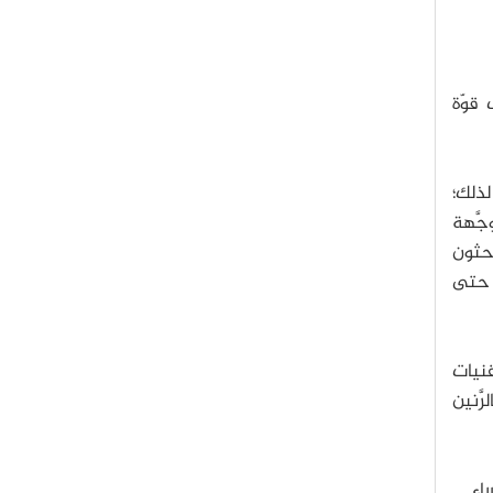
 قوّة
لذلك؛
وجَّهة
احثون
، حتى
قنيات
َّنين
اء.