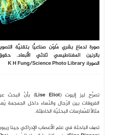
صورة لدماغ بشري مُلوّن صناعيُّا بتقنيَّة التصوي
بالرنين المغناطيسي ثلاثي الأبعاد. حقوق
الصورة: K H Fung/Science Photo Library
تصرِّح ليز إليوت (
Lise Eliot
) بأنَّ البحث عن
الفروقات بين الرّجال والنّساء داخل الجمجمة يُع
مثالًا للمُمارسات البحثيَّة الخاطِئة.
تصِف الباحثة في علم الأعصاب الإدراكي جينا ريبو