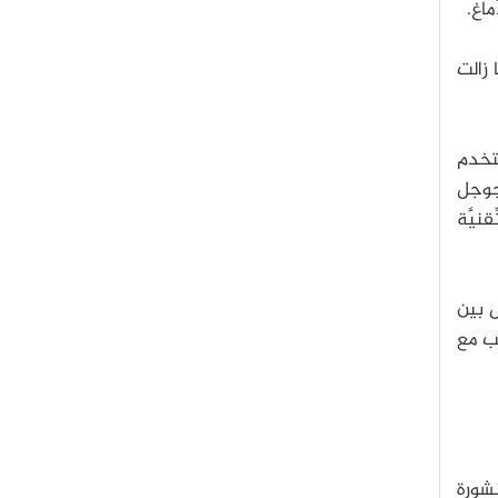
اغ.
 زالت
 عام 1895 استخدم
 جوجل
نيَّة
ل بين
سب مع
نشورة