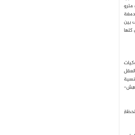
ِ مترو
أدمغة
ف بين
 كلها
وكيات
العقل
جنسية
دهِش-
لحظةِ