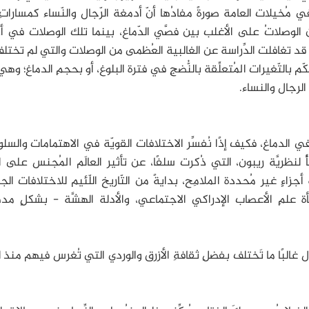
ثُّوا في مُخيلات العامة صورةً مفادُها أنّ أدمغة الرّجال والنّساء كمسارات
ن الوصلاتُ على الأغلب بين فصَّي الدّماغ، بينما تلك الوصلات في 
كن قد تغافلت الدِّراسة عن الغالبية العُظمى من الوصلات والتي لم تختل
م بالتّغيرات المُتعلِّقة بالنُّضجِ في فترة البلوغ، أو بحجمِ الدماغ؛ وهي
الرجال والنساء.
الدماغ، فكيف إذًا نُفسِّر الاختلافات القويّة في الاهتمامات والسل
أُ لنظريَّة ريبون، التي ذُكرت سلفًا، عن تأثير العالَم المُجنس على 
اءٍ غير مُحددة الملامِح، بدايةً من التّاريخ اللّئيم للاختلافات ال
شأة علمِ الأعصاب الإدراكي الاجتماعي، والأدلة الهشَّة - بشكلٍ م
 غالبًا ما تَختلف بفضلِ ثقافةِ الأزرق والوردي التي تُغرس فيهم منذ 