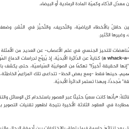
دّل الذّكاء وكميّة المادة الرمادية أو البيضاء.
ن حافلٌ بالأخطاء الرياضيَة، والتَّحريف، والتَّحيُّز في النَّشر، وضعف
وغيرِها الكَثير.
مُناهضات للتحيز الجنسي في علم الأعصاب- عن العديدِ من الأمثلة 
a whack-a
) كنايةً عن الدّائِرة الأبديّة، إذ يُروَّج لدِراسات الدماغ المُ
إنها الحقيقة أخيرًا!" تهكمًا من الصوابيّة السّياسيّة، حتى يكشف ب
التَّصميم، حينها فقط -ومع بعض الحظ- تتداعى تلك المزاعِمُ الخاطِئة
" مُجددًا، وبهذا تستمر الدائرةُ الأبديّة.
ئلةً: «بأنها كانت سعيًا حثيثًا عبر العصور باستخدام كل الوسائل والت
مطاردة في العقود الثلاثة الأخيرة نتيجة لظهورِ تقنيات التصويرِ بالر
عد لنتائجَ حاسمةٍ فيما يتعلق بالاختلافات بين أدمغة الرجالِ والنس