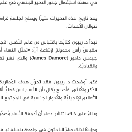
في مهمَّة استِئصالِ جذور التحيز الجنسي في علمِ 
يُعد تاريخ هذه التحيزات مثيرًا ويصلح لجلسةِ قرا
تتوالى الأحداثُ.
تبدأ د. ريبون كتابَها باقتباسٍ من عالم النَّفس ال
مقياسَ رأسٍ محمولةٍ لإشاعةِ أنّ: «تمثِّل النساء
جيمس دامور (
James Damore
) والذي نشر تغريد
والقياديَّة.
فكما أوضحت د. ريبون، فقد تحوَّل هدف المُطاردة من
الذّكر والأنثى. فأصبح يُقال بأن النِّساء لسن فعليّ
التَّعاليم الإنجيليَّة والأدوار الجنسية في المُجتمع ال
وبناءً على ذلك، انتشر ادعاء أن أدمغة النِّساء مُصمّ
وطِبقًا لذلك صاغَ الباحثون في جامعة بنسلفانيا في 