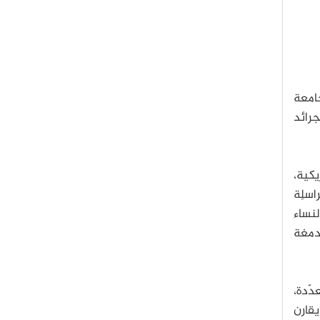
جامعة
جرائد
يكية،
اسلِة
نساء
أدمغة
دّدة،
رنيا لم يقارن