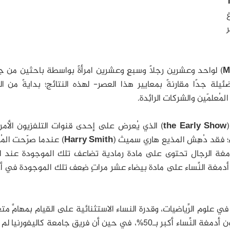
ر
M
) لواحد وعشرين رجلًا وسبعٍ وعشرين امرأةً بواسطة باحثين من 
لة جدًا مقارنةً بمعايير هذا العصر- لهذه النتائج؛ بدايةً من ال
لمُعلمّين والشركات الرائِدة.
the Early Show
) الذي يُعرض على إحدى قنوات التلفزيون الأمر
؛ فقد دُهِش المذيع هاري سميث (
Harry Smith
) عندما صرّحت المُر
مغة الرجال تحتوى على مادة رمادية تضاعف تلك الموجودة عند ال
 أدمغة النِّساء على مادة بيضاء عشر مراتٍ ضِعف تلك الموجودة في 
في علوم الرِّياضيات، وقدرة النساء الاستثنائية على القيام بمهامَّ متع
بغضِّ النّظر عن كون هذه المعطيات تتطلَّب أن تكون أدمغة النِّساء أكبر بـ50%، في حين أن فريق جامعة كاليفو