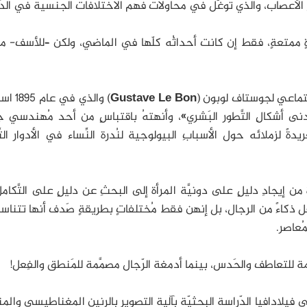
الأعصاب، والذي توغّل في محاولات فهم الاختلافات الجنسية في الدِّم
ءةٍ ممتعةٍ، فقط إن كانت أحداثُه كلّها في الماضي، ولكن –للأسف- ما
اجتماعي لجوستاف لوبون (
Gustave Le Bon
) والذي في
 أدنى أشكالِ التَّطور البَشري»، وأنهتهُ باقتباسٍ من أحد مُهندسي
ةً لزملائه حول الأسبابِ البيولوجية لنُدرة النِّساء في الأدوار التِّق
 إيجادِ دليلٍ على دونيَّة المرأة إلى البحثِ عن دليلٍ على التَّكام
ًا أقل ذكاءً من الرجال، بل إنهن فقط مُختلفاتٍ بطريقةٍ صَدف أنها تتنا
مُعاصر.
َمة للتعاطف والحَدس، بينما أدمغة الرّجال مصمَّمة للمَنطق والفِعل!
فيلادافيا الدّراسة البحثيّة بآلية التصوير بالرنين المغناطيسي والم