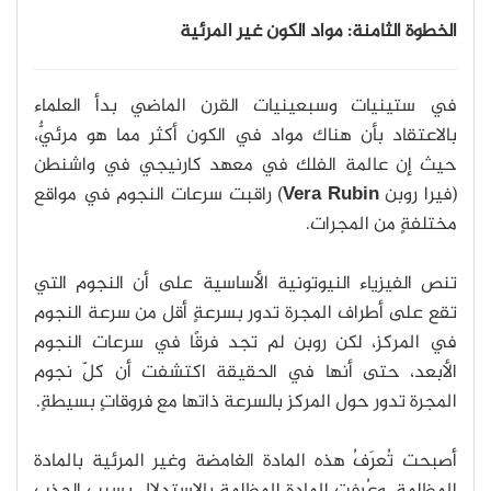
الخطوة الثامنة: مواد الكون غير المرئية
في ستينيات وسبعينيات القرن الماضي بدأ العلماء
بالاعتقاد بأن هناك مواد في الكون أكثر مما هو مرئيٌّ،
حيث إن عالمة الفلك في معهد كارنيجي في واشنطن
(فيرا روبن
Vera Rubin
) راقبت سرعات النجوم في مواقع
مختلفةٍ من المجرات.
تنص الفيزياء النيوتونية الأساسية على أن النجوم التي
تقع على أطراف المجرة تدور بسرعةٍ أقل من سرعة النجوم
في المركز، لكن روبن لم تجد فرقًا في سرعات النجوم
الأبعد، حتى أنها في الحقيقة اكتشفت أن كلّ نجوم
المجرة تدور حول المركز بالسرعة ذاتها مع فروقاتٍ بسيطةٍ.
أصبحت تُعرَفُ هذه المادة الغامضة وغير المرئية بالمادة
المظلمة، وعُرفت المادة المظلمة بالاستدلال بسبب الجذب