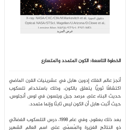
حقوق الصورة X-ray: NASA/CXC/CfA/M.Markevitch et al.;
Optical: NASA/STScI; Magellan/U.Arizona/D.Clowe et al.;
Lensing Map: NASA/STScI; ESO WFI;
عرض المزيد
Magellan/U.Arizona/D.Clowe et al.
الخطوة التاسعة: الكون المتمدد والمتسارع
أنجز عالم الفلك إدوين هابل في عشرينيات القرن الماضي
اكتشافًا ثوريًّا يتعلق بالكون، وذلك باستخدام تلسكوب
حديث البناء على مرصد جبل ويلسون في لوس أنجلوس،
حيث أثبت هابل أن الكون ليس ثابتًا وإنما متمدد.
بعد ذلك بعقودٍ، وفي عام 1998، درس التلسكوب الفضائي
ذو النتائج الغزيرة والمُسمّى على اسم العالم الشهير