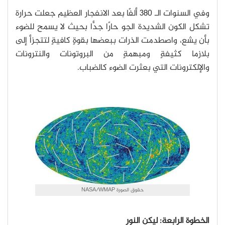
وفي السنوات الـ 380 ألفًا بعد الانفجار العظيم جعلت حرارة
تشكل الكون الشديدة الجو حارًا جدًّا بحيث لا يسمح للضوء
بأن يشع، واصطدمت الذرات ببعضها بقوةٍ كافيةٍ لتتجزأ إلى
بلازما كثيفةٍ ومبهمةٍ من البروتونات والنترونات
والإلكترونات التي بعثرت الضوء كالضباب.
حقوق الصورة NASA/WMAP
الخطوة الرابعة: ليكن النور