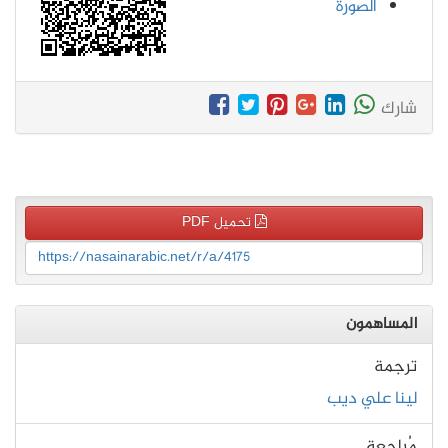
الصورة
شارك
تحميل PDF
https://nasainarabic.net/r/a/4175
المساهمون
ترجمة
لينا علي ديب
مُراجعة