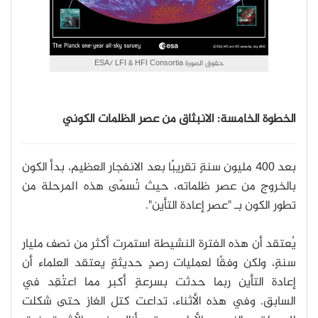
حقوق الصورة ESA/ LFI & HFI Consortia
الخطوة الخامسة: الانبثاق من عصر الظلمات الكوني
بعد 400 مليون سنةٍ تقريبًا بعد الانفجار العظيم، بدأ الكون
بالخروج من عصر ظلماته، حيث تُسمّى هذه المرحلة من
تطور الكون بـ "عصر إعادة التأين".
يُعتقد أن هذه الفترة النشيطة استمرت أكثر من نصف مليار
سنةٍ، ولكن وفقًا لعمليات رصدٍ حديثةٍ يعتقد العلماء أن
إعادة التأين ربما حدثت بسرعةٍ أكبر مما اعتُقِد في
السابق. وفي هذه الأثناء، تداعت كتل الغاز حتى شكلت