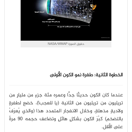
حقوق الصورة NASA/WMAP
الخطوة الثانية: طفرة نمو الكون الأولى
عندما كان الكون حديثًا جدًّا وعمره مئة جزءٍ من مليارٍ من
تريليون من تريليون من الثانية (يا للعجب!)، خضع لطفرةٍ
ولاديةٍ مذهلةٍ، وخلال الانفجار المتمدد هذا (والذي يُعرَفُ
بالتضخم) كبُرَ الكون بشكلٍ هائلٍ وتضاعف حجمه 90 مرةً
على الأقل.