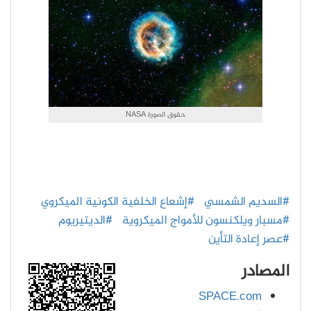
حقوق الصورة NASA
#السديم الشمسي
#إشعاع الخلفية الكونية الميكروي
#مسبار ويلكنسون للأمواج الميكروية
#الديتيريوم
#عصر إعادة التأين
المصادر
SPACE.com