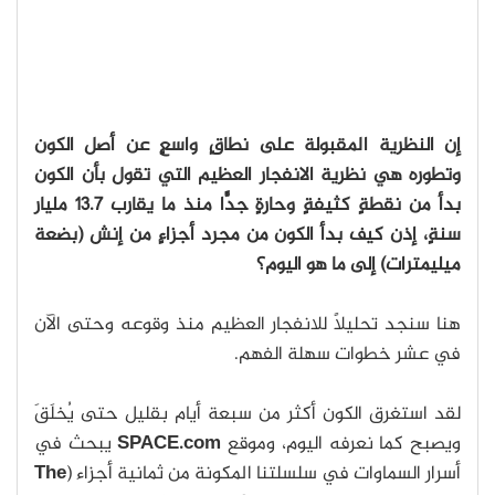
إن النظرية المقبولة على نطاقٍ واسعٍ عن أصل الكون
وتطوره هي نظرية الانفجار العظيم التي تقول بأن الكون
بدأ من نقطةٍ كثيفةٍ وحارةٍ جدًّا منذ ما يقارب 13.7 مليار
سنةٍ، إذن كيف بدأ الكون من مجرد أجزاءٍ من إنش (بضعة
ميليمترات) إلى ما هو اليوم؟
هنا سنجد تحليلًا للانفجار العظيم منذ وقوعه وحتى الآن
في عشر خطوات سهلة الفهم.
لقد استغرق الكون أكثر من سبعة أيام بقليل حتى يُخلَقَ
ويصبح كما نعرفه اليوم، وموقع
SPACE.com
يبحث في
أسرار السماوات في سلسلتنا المكونة من ثمانية أجزاء (
The