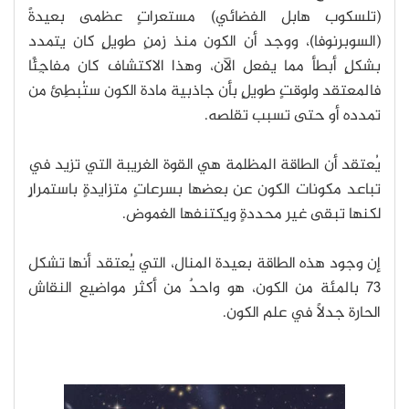
(تلسكوب هابل الفضائي) مستعراتٍ عظمى بعيدةً
(السوبرنوفا)، ووجد أن الكون منذ زمنٍ طويلٍ كان يتمدد
بشكلٍ أبطأ مما يفعل الآن، وهذا الاكتشاف كان مفاجِئًا
فالمعتقد ولوقتٍ طويلٍ بأن جاذبية مادة الكون ستُبطِئ من
تمدده أو حتى تسبب تقلصه.
يُعتقد أن الطاقة المظلمة هي القوة الغريبة التي تزيد في
تباعد مكونات الكون عن بعضها بسرعاتٍ متزايدةٍ باستمرارٍ
لكنها تبقى غير محددةٍ ويكتنفها الغموض.
إن وجود هذه الطاقة بعيدة المنال، التي يُعتقد أنها تشكل
73 بالمئة من الكون، هو واحدٌ من أكثر مواضيع النقاش
الحارة جدلًا في علم الكون.