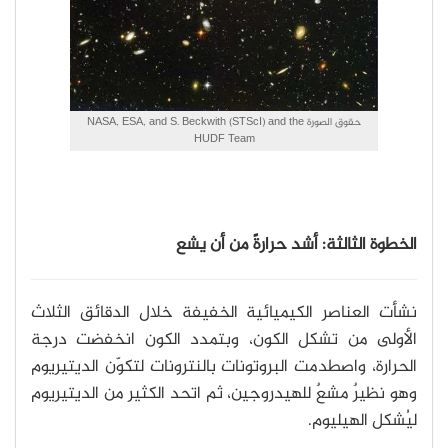
حقوق الصورة NASA, ESA, and S. Beckwith (STScI) and the
HUDF Team
الخطوة الثالثة: أشد حرارةً من أن يشع
نشأت العناصر الكيميائية الخفيفة خلال الدقائق الثلاث
الأولى من تشكل الكون، وبتمدد الكون انخفضت درجة
الحرارة، واصطدمت البروتونات بالنترونات لتكوّن الديتيريوم
وهو نظيرٌ مشعٌ للهيدروجين، ثم اتحد الكثير من الديتيريوم
ليُشكل الهيليوم.