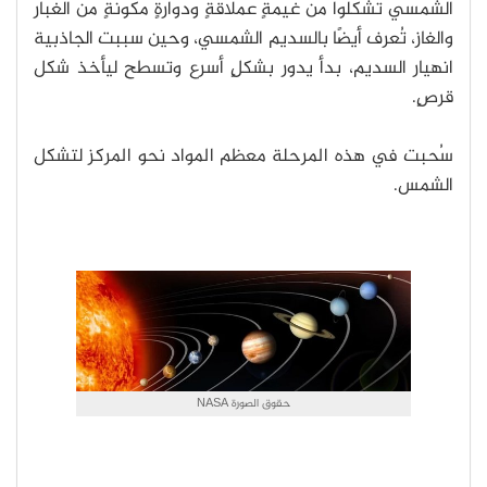
الشمسي تشكلوا من غيمةٍ عملاقةٍ ودوارةٍ مكونةٍ من الغبار
والغاز، تُعرف أيضًا بالسديم الشمسي، وحين سببت الجاذبية
انهيار السديم، بدأ يدور بشكلٍ أسرع وتسطح ليأخذ شكل
قرصٍ.
سُحبت في هذه المرحلة معظم المواد نحو المركز لتشكل
الشمس.
حقوق الصورة NASA