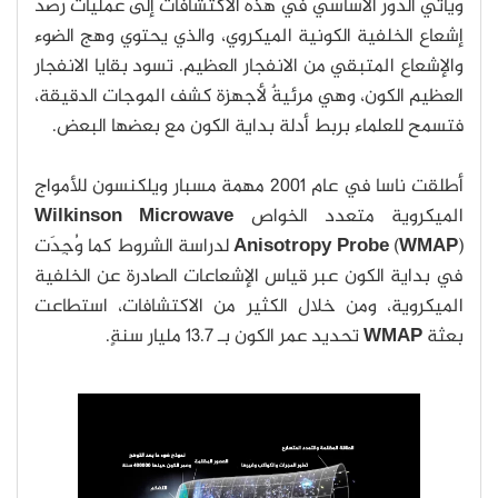
ويأتي الدور الأساسي في هذه الاكتشافات إلى عمليات رصد
إشعاع الخلفية الكونية الميكروي، والذي يحتوي وهج الضوء
والإشعاع المتبقي من الانفجار العظيم. تسود بقايا الانفجار
العظيم الكون، وهي مرئيةٌ لأجهزة كشف الموجات الدقيقة،
فتسمح للعلماء بربط أدلة بداية الكون مع بعضها البعض.
أطلقت ناسا في عام 2001 مهمة مسبار ويلكنسون للأمواج
الميكروية متعدد الخواص
Wilkinson Microwave
WMAP
(
Anisotropy Probe
) لدراسة الشروط كما وُجِدَت
في بداية الكون عبر قياس الإشعاعات الصادرة عن الخلفية
الميكروية، ومن خلال الكثير من الاكتشافات، استطاعت
بعثة
WMAP
تحديد عمر الكون بـ 13.7 مليار سنةٍ.