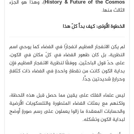
History & Future of the Cosmos
)، وهذا هو الجزء
الثالث منها.
الخطوة الأولى: كيف بدأ كلّ هذا
لم يكن الانفجار العظيم انفجارًا في الفضاء كما يوحي اسم
النظرية، بل كان ظهور الفضاء في كلّ مكانٍ في الكون،
على حدّ قول الباحثين. ووفقًا لنظرية الانفجار العظيم فإن
بداية الكون كانت من نقطةٍ واحدةٍ في الفضاء ذات كثافةٍ
وحرارةٍ شديدتين جدًّا.
ليس علماء الفلك على يقينٍ مما حصل قبل هذه اللحظة،
ولكنهم مع بعثات الفضاء المتطورة والتلسكوبات الأرضية
والحسابات المعقدة ما زالوا يعملون على رسم صورةٍ أوضح
لبداية الكون وتشكله.