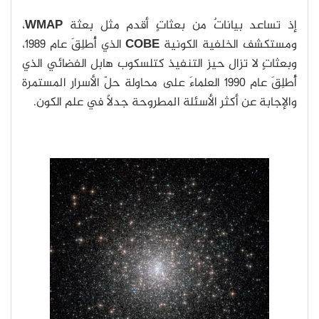
إذ تساعد بياناتٌ من بعثاتٍ أقدم مثل بعثة
WMAP
،
ومستكشف الخلفية الكونية
COBE
الذي أُطلِقَ عام 1989،
وبعثاتٍ لا تزال حيز التنفيذ كتلسكوب هابل الفضائي الذي
أُطلِقَ عام 1990 العلماءَ على محاولة حلّ الأسرار المستمرة
والإجابة عن أكثر الأسئلة المطروحة جدلًا في علم الكون.