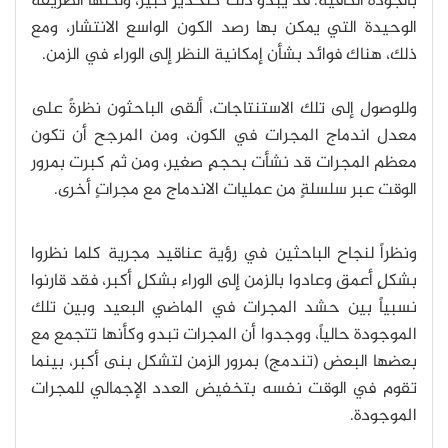
بالجودة الكافية.
قد يبدو ذلك كتحذيرٍ كبير، ولكنها الطريقة
الوحيدة التي يمكن بها رصد الكون الواسع الانتشار، ومع
ذلك، هناك فوائد بشأن إمكانية النظر إلى الوراء في الزمن.
وللوصول إلى تلك الاستنتاجات، ألقى الباحثون نظرةً على
معدل اندماج المجرات في الكون، ومن المرجح أن تكون
معظم المجرات قد نشأت بحجمٍ صغير، ومن ثم كبرت بمرور
الوقت عبر سلسلةٍ من عمليات الاندماج مع مجراتٍ أخرى.
ونظراً لنجاح الباحثين في رؤية عناقيد مجرية كلما نظروا
بشكلٍ أعمق وعادوا بالزمن إلى الوراء بشكلٍ أكبر، فقد قارنوا
نسبياً بين حشد المجرات في الماضي البعيد وبين تلك
الموجودة حالياً، ووجدوا أن المجرات تبدو وكأنها تتجمع مع
بعضها البعض (تندمج) بمرور الزمن لتشكل بنى أكبر، بينما
تقوم في الوقت نفسه بتخفيض العدد الإجمالي للمجرات
الموجودة.