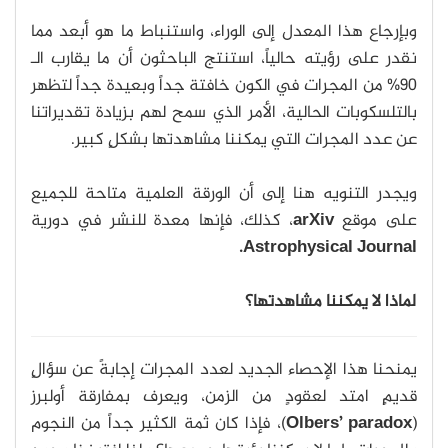
وبإرجاع هذا المعدل إلى الوراء، واستنباط ما هو أبعد مما
نقدر على رؤيته حالياً، استنتج الباحثون أن ما يقارب الـ
90% من المجرات في الكون خافتة جداً وبعيدة جداً لتظهر
بالتلسكوبات الحالية، الأمر الذي سمح لهم بزيادة تقديراتنا
عن عدد المجرات التي يمكننا مشاهدتها بشكلٍ كبير.
ويجدر التنويه هنا إلى أن الورقة العلمية متاحة للجميع
على موقع
arXiv
، كذلك، فإنها معدة للنشر في دورية
Astrophysical Journal.
لماذا لا يمكننا مشاهدتها؟
يمنحنا هذا الإحصاء الجديد لعدد المجرات إجابةً عن سؤالٍ
قديمٍ امتد لعقودٍ من الزمن، ويعرف بمفارقة أولبرز
(
Olbers’ paradox
)، فإذا كان ثمة الكثير جداً من النجوم