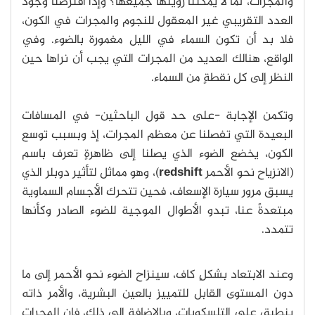
والمجرات، لما لا يمكننا رؤيتها جميعها؟ وإذا افترضنا وجود
العدد التقريبي غير المعقول للنجوم والمجرات في الكون،
فلا بد أن تكون السماء في الليل مغمورة بالضوء.
وفي
الواقع، هنالك العديد من المجرات التي يجب أن نراها حين
النظر إلى كل نقطةٍ من السماء.
وتكمن الإجابة -على حد قول الباحثين- في المسافات
البعيدة التي تفصلنا عن معظم المجرات، إذ وبسبب توسع
الكون، يخضع الضوء الذي يصلنا إلى ظاهرةٍ تعرف باسم
(الانزياح نحو الأحمر
redshift
)، وهو مماثل لتأثير دوبلر الذي
يسبق مرور سيارة الإسعاف، فحين تتحرك الأجسام السماوية
مبتعدةً عنا، تبدو الأطوال الموجية للضوء الصادر وكأنها
تتمدد.
وعند الابتعاد بشكلٍ كاف، سينزاح الضوء نحو الأحمر إلى ما
دون المستوى القابل للتمييز بالعين البشرية، والأمر ذاته
ينطبق على التلسكوبات، وبالإضافة إلى ذلك، فإن المجرات