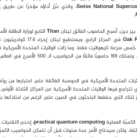
Swiss National Superco
، والذي عُزّز أداؤه مؤخرًا عن طريق 
بيز دين، أصبح الحاسوب الفائق تيتان
Titan
التابع لوزارة الطاقة الأ
Oak 
في المركز الرابع، ويستطيع تيتان إجراء 17.6
مس سرعة تايهولايت فقط. وما زالت الولايات المتحدة الأمريكية ت
خمسة حواسيب فائقة في المراتب العشر الأولى. وتمتلك 169 حاسوبًا فائقًا من الحواسيب الـ 
ات المتحدة الأمريكية في الحوسبة الفائقة على اعتبارها من روّا
. وهذه هي المرة الأولى منذ عام 1996 التي تتراجع فيها الولايات المتحدة الأمريكية عن المراكز الثلاثة الأو
 لتلك التي حققها الباحثون في الصين على الرغم من امتلاكها با
لكميّة العملية
practical quantum computing،
إحدى التقنيات ا
 إلى الحواسيب الفائقة. ولكن سيحتاج الأمر عدة سنوات قبل أن تتمكن الحواسيب الكم