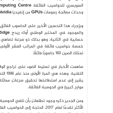
السويسري للحواسيب الفائقة
mputing Centre
وحدات معالجة رسومات
GPUs
من إنفيديا
Nvidia.
وبإجراء هذا التحسين الأخير على الحاسوب الفائق 
والموجود في المختبر الوطني أوك ريدج
Ridge
حسابية في الثانية، وهو بذلك ذو سرعة تضاهي خُ
تمتلك الصين 160 حاسوبًا فائقًا.
ساهمت الأخبار في تسليط الضوء على تراجع الولاي
التقنية
يشير إلى عدم استطاعتها تحقيق سرعاتٍ مماثلةٍ
مواردٍ كبيرةٍ في الحوسبة الفائقة.
ومن الجدير ذكره وجود تطلعاتٍ بأن تلغي الحوسبة ا
الأكثر تقدمًا لعام 2017، الحاجة