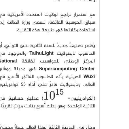
مع استمرار تراجع الولايات المتحدة الأمريكية ف
سباق الحوسبة الفائقة، تسعى وزارة الطاقة إلى
استعادة مكانتها في طليعة هذه التقنية.
يُظهر تصنيفٌ جديدٌ للسنة الثانية على التوالي، أ
الحاسوب تايهولايت
TaihuLight
والموجود في
المركز الوطني للحواسيب الفائقة
National
Supercomputing Center
في مدينة ووشي
Wuxi
الصينية بأنه الحاسوب الفائق الأسرع في
العالم. وتايهولايت قادرٌ على أداء 93 كوادري
15
10
(الكوادريليون=
) عمليةٍ حسابيةٍ في
10
15
الثانية الواحدة، وهو بذلك أسرع بثلاث مراتٍ تقريبًا م
وحلّ في المرتبة الثالثة لهذا العالم جهازٌ محسّن