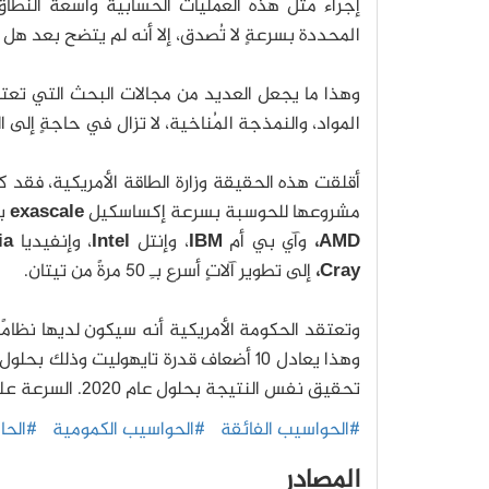
إجراء مثل هذه العمليات الحسابية واسعة النطاق.
المحددة بسرعةٍ لا تُصدق، إلا أنه لم يتضح بعد هل
وهذا ما يجعل العديد من مجالات البحث التي تعتم
المواد، والنمذجة المُناخية، لا تزال في حاجةٍ إلى 
أقلقت هذه الحقيقة وزارة الطاقة الأمريكية، فقد ك
مشروعها للحوسبة بسرعة إكساسكيل
exascale
بـِ 258 مليون دولار أ
AMD،
وآي بي أم
IBM
، وإنتل
Intel
، وإنفيديا
ia
Cray،
إلى تطوير آلاتٍ أسرع بـِ 50 مرةً من تيتان.
تحقيق نفس النتيجة بحلول عام 2020. السرعة على ما يبدو هو العنصر الأهم في هذا السباق للولايات المتحدة الأمريكية.
#الحواسيب الفائقة
#الحواسيب الكمومية
#الحا
المصادر