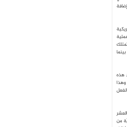
إضافة
مريكية
 كوادريليون عملية
متلك
500 الأسرع في العالم بينما
د هذه
لى. وهذا
لفعل
لعشر
يّة من