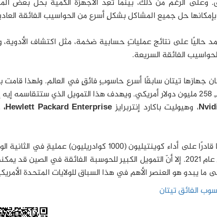
 وعلى الرغم من ذلك، بينما تَعِد الأجهزة الكميّة بحلّ بعض ال
 بإمكانها حل جميع المشاكل بشكلٍ أسرع من الحواسيب الفائقة العادي
د حاليًا على نتائج عملياتٍ حسابية ضخمة، مثل اكتشاف الأدوية، 
الحواسيب الفائقة السريعة.
ان جهازها تيتان سابقًا أسرع حاسوبٍ فائقٍ في العالم. ولهذا قامت ب
مريكي. ويهدف هذا التمويل الذي ستتقاسمه إيه إم دي
Nvid
، وهيوليت باكارد إنتربرايز
Hewlett Packard Enterprise،
و
وتعتقد الحكومة الأمريكية أنه سيكون لديها نظامًا قادرًا على أداء كوينتيليون (1000 كوادريليون) عمليةٍ في
وهذا يعادل 10 أضعاف قدرة تايهوليت وذلك بحلول عام 2021. إلا أنّ التمويل الكبير للحوسبة الفائقة في الصين قد
سوب الفائق تيتان