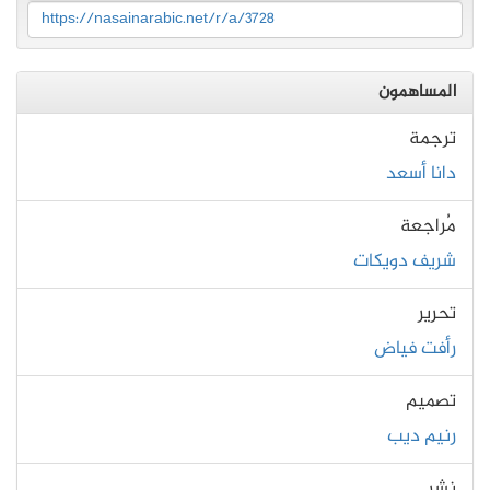
https://nasainarabic.net/r/a/3728
المساهمون
ترجمة
دانا أسعد
مُراجعة
شريف دويكات
تحرير
رأفت فياض
تصميم
رنيم ديب
نشر