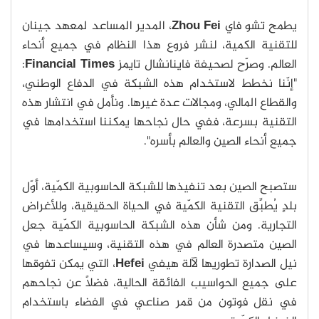
يطمح تشو فاي
Zhou Fei
، المدير المساعد لمعهد جينان
للتقنية الكمية، لنشر فروع هذا النظام في جميع أنحاء
العالم. وصرّح لصحيفة فاينانشال تايمز
Financial Times
:
"إنّنا نخطط لاستخدام هذه الشبكة في الدفاع الوطني،
والقطاع المالي، ومجالات عدة غيرها. ونأمل في انتشار هذه
التقنية بسرعة، ففي حال نجاحها يمكننا استخدامها في
جميع أنحاء الصين والعالم بأسره".
ستصبح الصين بعد تنفيذها للشبكة الحاسوبية الكمّية، أوّل
بلدٍ يُطبِّق التقنية الكمّية في الحياة الحقيقية، وللأغراض
التجارية. ومن شأن هذه الشبكة الحاسوبية الكمّية جعل
الصين متصدرة العالم في هذه التقنية، وسيساعدها في
نيل الصدارة تطوريها لآلة هيفي
Hefei
، التي يمكن تفوقها
على جميع الحواسيب الفائقة الحالية، فضلاً عن نجاحهم
في نقل فوتون من قمر صناعي في الفضاء باستخدام