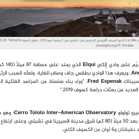
تُظهر هذه المحاكاة المسار المتوقع للشمس أثناء الكسوف فوق مرصد لا سيلا La Silla التابع للمرصد الأوروبي الجنوبي في تشيلي في 2 يوليو/تموز 2019
(twanight.org)/P. Horálek)
ّم على وادي إلكي
Elqui
الذي يمتد على 
An
.
ويعرف هذا الوادي بطقسٍ جاف وصافٍ للغاية. ولعلّه السبب الر
سبيناك
Fred Espenak
،
"
وراء بناء سلسلة من المراصد الفلكية ال
ديد من بعثات دراسة كسوف 2019."
رو تولولو
Cerro Tololo Inter-American Observatory
؛ وهو 
 ثوان من الكسوف الكلي
.