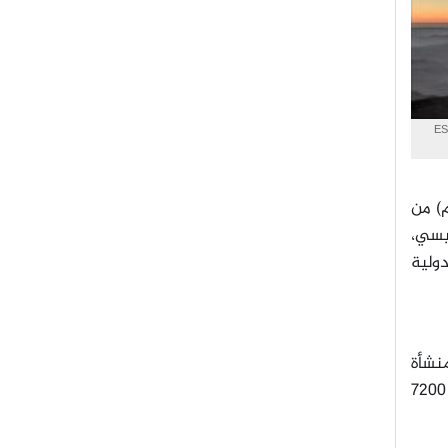
. حقوق الصورة (ESO/B. Tafreshi
مسافة 87 ميلاً (140 كم) من
ئيسي،
دولية
منشأة
عالمية من التلسكوبات الفلكية والأجهزة تقع على بعد 50 ميلاً (80 كم) شرق مدينة لاسيرينا في تشيلي، وعلى ارتفاع 7200