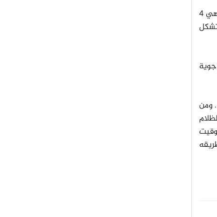
تأتي لحظة الكسوف الأعظم بعد ساعة واحدة فقط، عندما يستمر على الخط المركزي لمسار الكسوف لأطول فترة وهي 4
تشكل
حاول رحلة جوية
سار الظل فوق المحيط الهادئ والذي يبلغ 5900 ميل (9500 كم). ومن
الظلام
 تشيلي عند الساعة 4:39 مساءً بحسب التوقيت المحلي (20:39 بتوقيت
ريقه