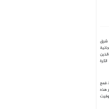
كيلومتر) شرق وشمال شرق
جانية
الذين
لكرة
 فمع
بر هذه
ف العظيمة- دقيقتين و53 ثانية من الكسوف الكلي عند الساعة 18:24 بتوقيت