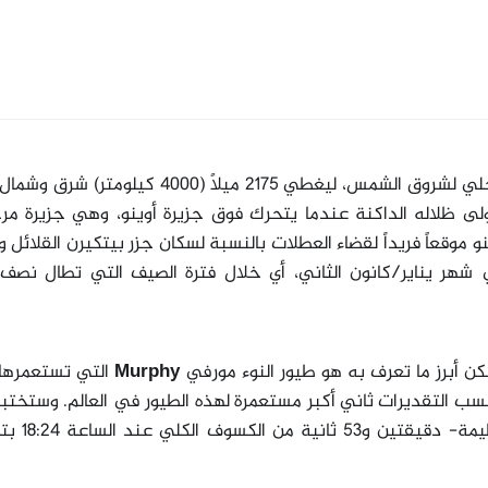
يبدأ تأثير الكسوف الكلي بالتزامن مع التوقيت المحلي لشروق الشمس، ليغطي 2175 ميلاً (4000 
ولى ظلاله الداكنة عندما يتحرك فوق جزيرة أوينو، وهي جزيرة مر
نو موقعاً فريداً لقضاء العطلات بالنسبة لسكان جزر بيتكيرن القلائل و
هر يناير/كانون الثاني، أي خلال فترة الصيف التي تطال نصف ا
Murphy
التي تستعمرها،
تُعتبر الجزيرة بحسب التقديرات ثاني أكبر مستعمرة لهذه الطيور في العالم. وستخت
الطيور- وربما بعض مترقّبي ظاهرة الكسو