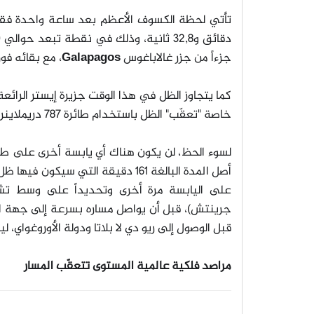
دقائق و32,8 ثانية، وذلك في نقطة تبعد حوالي 1600 ميل (2,600 كم) جنوب غرب جزيرة إيزابيلا
جزءاً من جزر غالاباغوس
Galapagos
، مع بقائه ف
خاصة "تعقّب" الظل باستخدام طائرة 787 دريملاينر
أصل المدة البالغة 161 دقيقة التي 
جرينتش)، قبل أن يواصل مساره بسرعة إلى جهة ا
قبل الوصول إلى ريو دي لا بلاتا ودولة الأوروغواي،
مراصد فلكية عالمية المستوى تتعقّب المسار