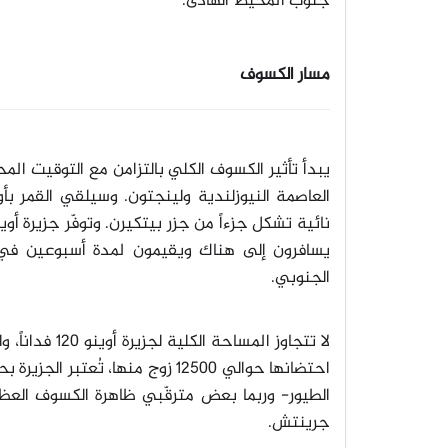
جنوب المحيط الهادئ
.
مسار الكسوف
العاصمة النيوزلندية ولينجتون. وسيلقي القمر بأ
نائية تشكل جزءاً من جزر بيتكيرن. وتوفّر جزيرة أوي
يسافرون إلى هناك ويقيمون لمدة أسبوعين في ش
الجنوبي
.
لا تتجاوز المساحة الكلية لجزيرة أوينو 120 فداناً، ولكن أبرز ما تعرف به هو طيور النوء مورفي
احتضانها حوالي 12500 زوج منها، 
جرينتش
.