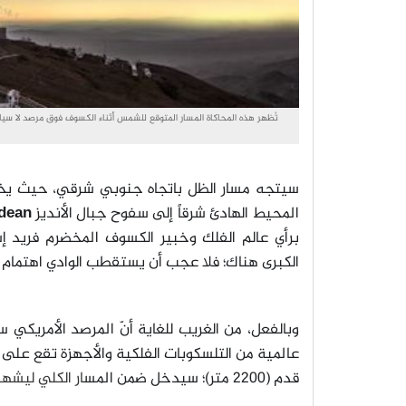
سيتجه مسار الظل باتجاه جنوبي شرقي، حيث يخي
المحيط الهادئ شرقاً إلى سفوح جبال الأنديز
dean
برأي عالم الفلك وخبير الكسوف المخضرم فريد إ
الكبرى هناك؛ فلا عجب أن يستقطب الوادي اهتمام الع
وبالفعل، من الغريب للغاية أنّ المرصد الأمريكي سي
قدم (2200 متر)؛ سيدخل ضمن المس
ار الكلي ليشهد دقيقتان و6