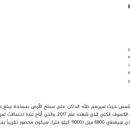
ر
ي
لشمس حيث سيرسم ظلّه الداكن على سطح الأرض بمساحة يبلغ ع
الوسطي 95 ميلاً (150 كيلومتراً). ولكن على خلاف الكسوف الكلي الذي شهده عام 2017، والذي أتاح عدة 
من الأرض، فإنّ تأثير الكسوف لهذا العام 2019، والذي سيغطي 6800 ميل (11000 كيلو متر)، سيكون محصور 