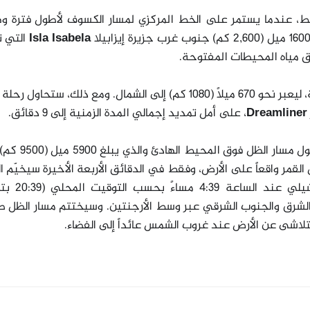
Isla Isabela
التي 
وق مياه المحيطات المفتوحة
.
كما يتجاوز الظل في هذا الوقت جزيرة إيستر الرائعة، ليعبر نحو 670 ميلاً (1080 كم) إلى الشمال. ومع ذلك، ست
Dreamliner
، على أمل تمديد إجمالي المدة الزمنية إلى 9 دقائق
.
لسوء الحظ، لن يكون هناك أي يابسة أخرى على طول م
سيكون فيها ظل القمر واقعاً على الأرض، وفقط في الدقائق الأربعة الأخيرة سيخيّم 
على اليابسة مرة أخرى وتحديداً على وسط
لشرق والجنوب الشرقي عبر وسط الأرجنتين. وسيختتم مسار الظل ط
 ليتلاشى عن الأرض عند غروب الشمس عائداً إلى الفضاء
.