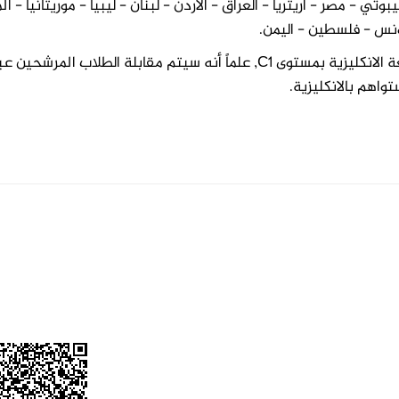
وتي - مصر - أريتريا - العراق - الأردن - لبنان - ليبيا - موريتانيا - ا
ونس - فلسطين - اليمن.
اللغة الإنجليزية: على الطالب المتقدم أن يجيد اللغة الانكليزية بمستوى C1, علماً أنه سيتم مقابلة الطلاب المرشحين 