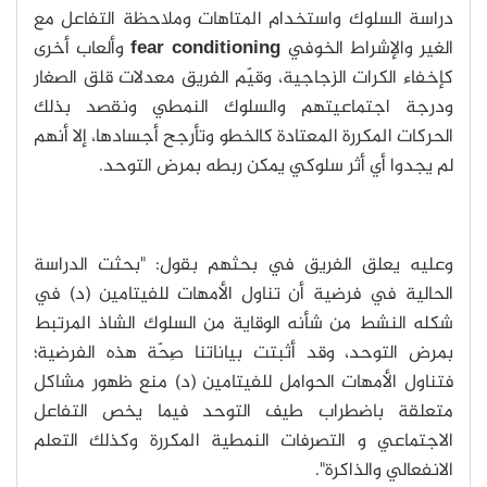
دراسة السلوك واستخدام المتاهات وملاحظة التفاعل مع
الغير والإشراط الخوفي
fear conditioning
وألعاب أخرى
كإخفاء الكرات الزجاجية، وقيّم الفريق معدلات قلق الصغار
ودرجة اجتماعيتهم والسلوك النمطي ونقصد بذلك
الحركات المكررة المعتادة كالخطو وتأرجح أجسادها، إلا أنهم
لم يجدوا أي أثر سلوكي يمكن ربطه بمرض التوحد.
وعليه يعلق الفريق في بحثهم بقول: "بحثت الدراسة
الحالية في فرضية أن تناول الأمهات للفيتامين (د) في
شكله النشط من شأنه الوقاية من السلوك الشاذ المرتبط
بمرض التوحد، وقد أثبتت بياناتنا صِحّة هذه الفرضية؛
فتناول الأمهات الحوامل للفيتامين (د) منع ظهور مشاكل
متعلقة باضطراب طيف التوحد فيما يخص التفاعل
الاجتماعي و التصرفات النمطية المكررة وكذلك التعلم
الانفعالي والذاكرة".