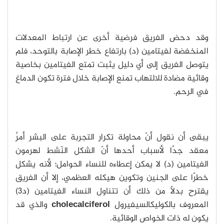
وقد دحض الفريق فرضية أخرى عن ارتباط المعدلات
المنخفضة لفيتامين (د) بارتفاع خطر الإصابة بالتوحد، فلم
يتوصل الفريق إلى أي دليل يثبت تمتع الفيتامين بخاصية
وقائية مضادة للالتهاب تمنع الإصابة خلال فترة تكون الدماغ
في الرحم.
يبقى أن نقول أنّ محاولة تكرار التجربة على البشر أمرٌ
معقد جدًا لأسباب أحدها أنّ الشكل النّشط لهرمون
الفيتامين (د) لا يمكن إعطاءه للنساء الحوامل؛ لأنه يشكل
خطرًا على الجنين وتكوين هيكله العظمي، إلا أن الفريق
يقترح بدلًا من ذلك أن تتناول النساء الفيتامين (د3)
المعروف بالكوليكالسيفيرول
cholecalciferol
والذي قد
يكون له ذات الخواص الوقائية.