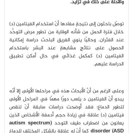
والأدلة على ذلك في تزايد.
توصّل باحثون إلى نتيجةٍ مفادها أنّ استخدام الفيتامين (د)
خلال فترة الحمل من شأنه الوقاية من تطور مرض التوحُّد
عند الفئران. وحاليًا ينوي الفريق الباحث دراسة إمكانية
الحصول على نتائجٍ مشابهةٍ عند البشر باستخدام
الفيتامين (د) كمكمل غذائي في حال أمكن تطبيق
الدراسة عليهم.
وعلى الرغم من أنَّ الأبحاث هذه في مراحلها الأولى إلا أنّه
يبدو أنّ الفيتامين د يلعب دورًا مهمًا في المراحل الأولى
لتطور الدماغ؛ فقد أوضحت دراسات سابقة أنّ لنقص
فيتامين (د) علاقة في زيادة حجم أدمغة الأشخاص الذين
يعانون من اضطراب طيف التوحد
(autism spectrum
disorder (ASD
كما أنّ له علاقة بالشكل المختلف للدماغ