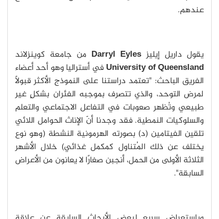
عندهم.
يقول داريل إيليز
Darryl Eyles
من جامعة كوينزلاند
University of Queensland
في أستراليا وهو أحد أعضاء
الفريق الباحث: "تعتمد دراستنا على النموذج الأكثر قبولًا
لمرض التوحد، والذي تتصرف بموجبه الفئران بشكلٍ غير
طبيعي وتُظهر صعوبات في التفاعل الاجتماعي والتعلم
والسلوكيات النمطية. فقد وجدنا أنّ الإناث الحوامل اللائي
تلقين الفيتامين (د) بصورته الهرمونية النشطة (وهو نوع
يختلف عن ذلك المُتناول كمكمل غذائي) خلال الأشهر
الثلاثة الأولى من الحمل، أنجبن صغارًا لا يعانون من الأعراض
السابقة".
وباستعراض سريع لبعض الأبحاث السابقة عن علاقة