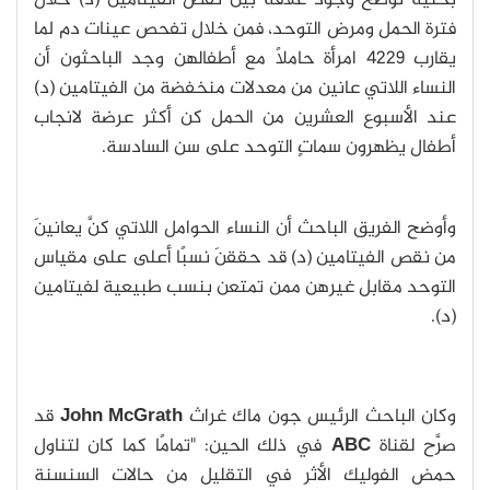
بحثية توضّح وجود علاقة بين نقص الفيتامين (د) خلال
فترة الحمل ومرض التوحد، فمن خلال تفحص عينات دم لما
يقارب 4229 امرأة حاملًا مع أطفالهن وجد الباحثون أن
النساء اللاتي عانين من معدلات منخفضة من الفيتامين (د)
عند الأسبوع العشرين من الحمل كن أكثر عرضة لانجاب
أطفال يظهرون سماتٍ التوحد على سن السادسة.
وأوضح الفريق الباحث أن النساء الحوامل اللاتي كنَّ يعانينَ
من نقص الفيتامين (د) قد حققنَ نسبًا أعلى على مقياس
التوحد مقابل غيرهن ممن تمتعن بنسب طبيعية لفيتامين
(د).
وكان الباحث الرئيس جون ماك غراث
John McGrath
قد
صرَّح لقناة
ABC
في ذلك الحين: "تمامًا كما كان لتناول
حمض الفوليك الأثر في التقليل من حالات السنسنة