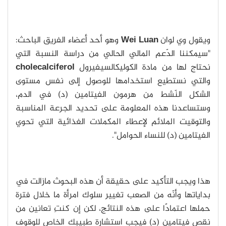
ويقول وي لوان
Wei Luan
وهو أحد أعضاء الفريق الباحث:
"سيمكننا الدّعم المالي الحالي من دراسة النسبة التي
نحتاج لها من مادة الكوليكالسيفيرول
cholecalciferol
والتي نستطيع استخدامها للوصول إلى نفس مستوى
الشكل النّشط من هرمون الفيتامين (د) في الدم،
وستساعدنا هذه المعلومة على تحديد الجرعة المناسبة
والتوقيت الملائم لإعطاء المكملات الغذائية التي تحوي
الفيتامين (د) للنساء الحوامل".
هذا ويجب التأكيد على حقيقة أن هذه البحوث مازالت في
بداياتها وأنّه من الصعب تغيير سلوك امرأة ما خلال فترة
حملها اعتمادًا على هذه النتائج، لكن إن كنتِ تعانين من
نقص فيتامين (د) فيجب استشارة طبيبك الخاص للوقوف