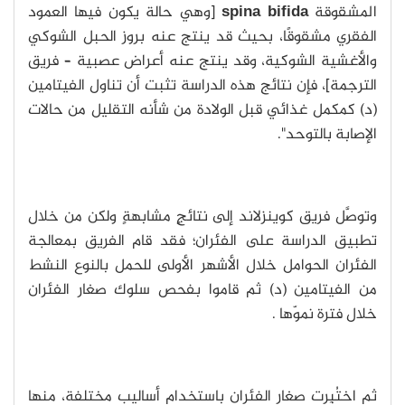
المشقوقة
spina bifida
[وهي حالة يكون فيها العمود
الفقري مشقوقًا، بحيث قد ينتج عنه بروز الحبل الشوكي
والأغشية الشوكية، وقد ينتج عنه أعراض عصبية – فريق
الترجمة]، فإن نتائج هذه الدراسة تثبت أن تناول الفيتامين
(د) كمكمل غذائي قبل الولادة من شأنه التقليل من حالات
الإصابة بالتوحد".
وتوصَّل فريق كوينزلاند إلى نتائجٍ مشابهةٍ ولكن من خلال
تطبيق الدراسة على الفئران؛ فقد قام الفريق بمعالجة
الفئران الحوامل خلال الأشهر الأولى للحمل بالنوع النشط
من الفيتامين (د) ثم قاموا بفحص سلوك صغار الفئران
خلال فترة نموّها .
ثم اختُبِرت صغار الفئران باستخدام أساليب مختلفة، منها