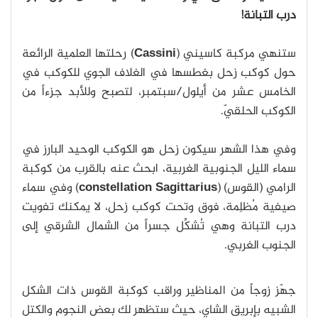
درب التبانة!
ستنهي مركبة كاسيني (
Cassini
) رحلتها العلمية الرائعة
حول كوكب زحل بغطسها في الغلاف الجوي للكوكب في
الخامس عشر من أيلول/سبتمبر، لتصبح وللأبد جزءاً من
الكوكب الحلقيّ.
وفي هذا الشهر سيكون زحل هو الكوكب الوحيد البارز في
سماء الليل الجنوبية الغربية، ابحث عنه بالقرب من كوكبة
الرامي (القوس) (
constellation Sagittarius
) وفي سماء
صيفية مُظلِمة، فوق وتحت كوكب زحل، لا يمكنك تفويت
درب التبانة وهي تُشكِّل جسراً من الشمال الشرقي إلى
الجنوب الغربي.
جهّز زوجاً من المناظير وراقب كوكبة القوس ذات الشكل
الشبيه بإبريق الشاي، حيث ستظهر لك بعض النجوم والكتل