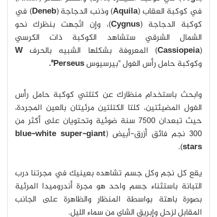
في كوكبة العقاب (
Aquila
) وذنب الدجاجة (
Deneb
) في
كوكبة الدجاجة (
Cygnus
)، وإن اتّجهت بنظرك نحو
الشمال الشرقي ستشاهد الكوكبة ذات الكرسي
(
Cassiopeia
) المعروفة بشكلها الشبيه بالحرف
W
وكوكبة حامل رأس الغول "بيرسيوس
Perseus".
وابحث باستخدام منظارك عن كتلتي كوكبة حامل رأس
الغول المضيئتين، كلتا الكتلتين مرئيتان بالعين المجردة،
حيث تبعدان 7500 سنة ضوئية وتحتويان على أكثر من
300 نجم فائق أزرق-أبيض (
blue-white super-giant
).
stars
يقع كل نجم وكل جسم تشاهده بعينيك في مجرتنا درب
التبانة باستثناء جسم واحد هو مجرة أندروميدا المرئية
بصورة باهتة بواسطة المنظار والظاهرة على الجانب
المقابل لزحل وإبريق الشاي من سماء الليل.