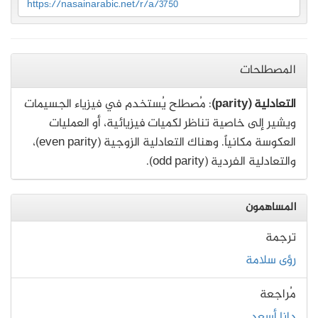
https://nasainarabic.net/r/a/3750
المصطلحات
التعادلية (parity)
: مُصطلح يُستخدم في فيزياء الجسيمات
ويشير إلى خاصية تناظر لكميات فيزيائية، أو العمليات
العكوسة مكانياً. وهناك التعادلية الزوجية (even parity)،
والتعادلية الفردية (odd parity).
المساهمون
ترجمة
رؤى سلامة
مُراجعة
دانا أسعد