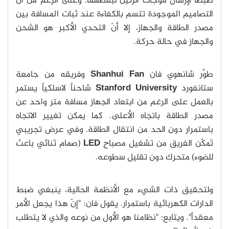
ضُبطا لإرسال موجات الرنين لبعضهما. وعلى الرغم من أن
التصاميم الموجودة تتسم بالكفاءة عند ثبات المسافة بين
مصدر الطاقة والجهاز، إلا أنّ التحدي الأكبر هو الشحن
والجهاز في حالة حركة.
طوَّر شانهوي فان
Shanhui Fan
وفريقه من جامعة
ستانفورد
Stanford University
شاحناً لاسلكياً يستمر
بالعمل على الرغم من ابتعاد الجهاز مسافة متر واحد عن
مصدر الطاقة باتجاه الأعلى. كما يمكن تغيير الاتجاه
باستمرار دون الحد من انتقال الطاقة. وفي عرض تجريبي
تَمكّن الفريق من تشغيل مصباح
LED
(صمام ثنائي باعث
للضوء) متحرك دون تقليل سطوعه.
ولتحقيق ذات الشيء مع الأنظمة الحالية، ينبغي ضبط
الدارات الكهربائية باستمرار. يقول فان: "إنّ هذا يجعل الأمر
معقداً". ويتابع: "نظامنا هو الأول من نوعه والذي لا يتطلب