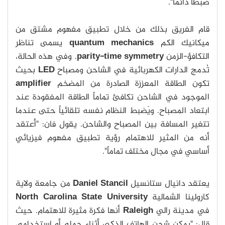
ضبطاً دائما".
قام الفريق بذلك من خلال تطبيق مفهوم مشتق من
ميكانيك الكم
quantum mechanics
يسمى تناظر
التكافؤ-الزمن
parity-time symmetry
. وفي هذه الحالة،
تُدمج الدارات الكهربائية في الشاحن ومصباح
LED
بحيث
تكون الطاقة المعززة الصادرة من المضخم
amplifier
الموجود في الشاحن تكافئ تماماً الطاقة المفقودة عند
ابتعاد المصباح. ويَضبط النظام نفسه تلقائياً حتى عندما
تتغير المسافة بين المصباح والشاحن. يقول فان: "أعتقد
أنه من المثير للاهتمام رؤية تطبيق مفهوم فيزيائي
أساسي في مجال مختلف تماماً".
يعتقد دانيال ستانسيل
Daniel Stancil
من جامعة ولاية
كارولينا الشمالية
North Carolina State University
في مدينة رالي
Raleigh
أنها فكرة مثيرة للاهتمام. حيث
قال: "يمكن شحن الهاتف الذكي أثناء حمله أو استخدامه،