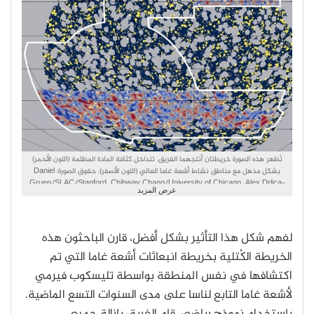
تُظهر هذه الصورة خريطتان أنتجهما الفريق. تتداخل كثافة المادة المظلمة (اللون الأحمر)
بشكل مذهل مع مناطق نشاط أشعة غاما العالي (اللون الأصفر). حقوق الصورة: Daniel
Gruen/SLAC/Stanford, Chihway Chang/University of Chicago, Alex Drlica-
عرض المزيد
Wagner/Fermilab
لفهم شكل هذا التأثير بشكل أفضل، قارن الباحثون هذه
الخريطة الكُتلية بخريطة انبعاثات أشعة غاما التي تم
اكتشافها في نفس المنطقة بواسطة تليسكوب فيرمي
لأشعة غاما التابع لناسا على مدى السنوات التسع الماضية.