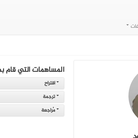
فات
المساهمات التي قام به
اقتراح
ترجمة
مُراجعة
د