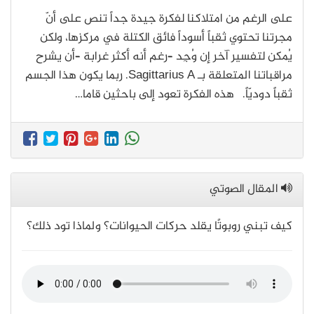
على الرغم من امتلاكنا لفكرة جيدة جداً تنص على أنّ
مجرتنا تحتوي ثقباً أسوداً فائق الكتلة في مركزها، ولكن
يُمكن لتفسير آخر إن وُجِد –رغم أنه أكثر غرابة –أن يشرح
مراقباتنا المتعلقة بـ Sagittarius A. ربما يكون هذا الجسم
ثقباً دوديّاً. هذه الفكرة تعود إلى باحثين قاما…
المقال الصوتي
كيف تبني روبوتًا يقلد حركات الحيوانات؟ ولماذا تود ذلك؟