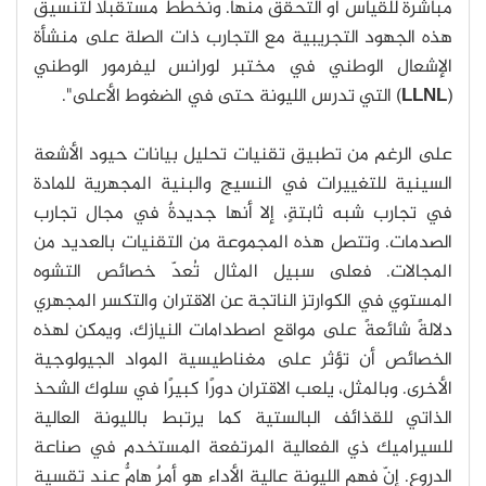
مباشرةً للقياس أو التحقق منها. ونخطط مستقبلًا لتنسيق
هذه الجهود التجريبية مع التجارب ذات الصلة على منشأة
الإشعال الوطني في مختبر لورانس ليفرمور الوطني
(
LLNL
) التي تدرس الليونة حتى في الضغوط الأعلى".
على الرغم من تطبيق تقنيات تحليل بيانات حيود الأشعة
السينية للتغييرات في النسيج والبنية المجهرية للمادة
في تجارب شبه ثابتةٍ، إلا أنها جديدةٌ في مجال تجارب
الصدمات. وتتصل هذه المجموعة من التقنيات بالعديد من
المجالات. فعلى سبيل المثال تُعدّ خصائص التشوه
المستوي في الكوارتز الناتجة عن الاقتران والتكسر المجهري
دلالةً شائعةً على مواقع اصطدامات النيازك، ويمكن لهذه
الخصائص أن تؤثر على مغناطيسية المواد الجيولوجية
الأخرى. وبالمثل، يلعب الاقتران دورًا كبيرًا في سلوك الشحذ
الذاتي للقذائف البالستية كما يرتبط بالليونة العالية
للسيراميك ذي الفعالية المرتفعة المستخدم في صناعة
الدروع. إنّ فهم الليونة عالية الأداء هو أمرٌ هامٌّ عند تقسية