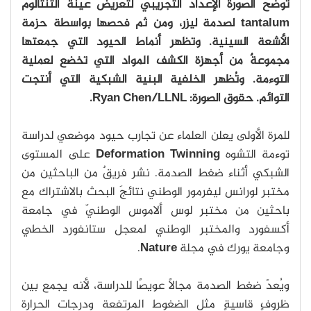
توضح الصورة الإعداد التجريبي لتعريض عينة التنتالوم
tantalum لصدمة ليزر، ومن ثم فحصها بواسطة حزمة
الأشعة السينية. وتظهر أنماط الحيود التي جمعتها
مجموعةٌ من أجهزة الكشف المواد التي تخضع لعملية
التوءمة. وتُظهر الخلفية البنية الشبكية التي أنتجت
التوائم.
حقوق الصورة: Ryan Chen/LLNL.
للمرة الأولى يعلن العلماء عن تجارب حيود موضعي لدراسة
توءمة التشوه
Deformation Twinning
على المستوى
الشبكي أثناء ضغط الصدمة. نشر فريقٌ من الباحثين من
مختبر لورانس ليفرمور الوطني نتائجَ البحث بالاشتراك مع
باحثين من مختبر لوس ألاموس الوطنيّ في جامعة
أكسفورد والمختبر الوطني لمعجل ستانفورد الخطي
وجامعة يورك في مجلة
Nature
.
ويُعدّ ضغط الصدمة مجالًا عويصًا للدراسة، لأنه يجمع بين
ظروفٍ قاسيةٍ مثل الضغوط المرتفعة ودرجات الحرارة