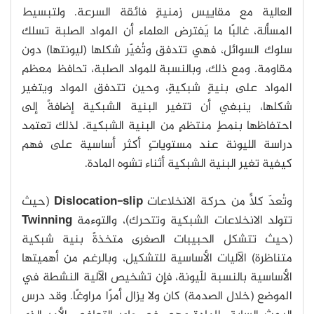
العالية مع مقاييس زمنيةٍ فائقة السرعة. ولتبسيط
المسألة، غالبًا ما يَفترض العلماء أن المواد الصلبة تسلك
سلوك السوائل، فهي تتدفق وتُغيّر شكلها (ليونتها) دون
مقاومة. ومع ذلك، وبالنسبة للمواد الصلبة، تحافظ معظم
المواد على بنيةٍ شبكيةٍ، وحين تتدفق المواد ويتغير
شكلها، ينبغي أن تتغير البنية الشبكية إضافةً إلى
احتفاظها بنمطٍ منتظمٍ من البنية الشبكية. لذلك تعتمد
دراسة الليونة عند مستوياتٍ أكثر أساسية على فهم
كيفية تغير البنية الشبكية أثناء تشوه المادة.
وتُعدّ كلًّا من حركة الانخلاعات
Dislocation-slip
(حيث
تتولد الانخلاعات الشبكية وتتحرك)، والتوءمة
Twinning
(حيث تتشكل الحبيبات الصغرى متخذةً بنية شبكية
متناظرة) الآليات الأساسية للتشكيل، وبالرغم من أهميتها
الأساسية بالنسبة للّيونة، فإن تشخيص الآلية النشطة في
الموضع (خلال الصدمة) كان ولا يزال أمرًا مراوغًا. وقد درس