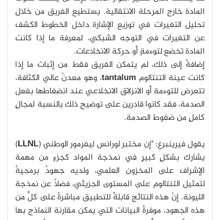
المادة خارج المرحلة الانتقالية. يستطيع الفريق من خلال
تحليل التغيرات في توزيع الإشارة داخل الخطوط الكشف
عن التغيرات في التوجه الشبكي، لمعرفة ما إذا كانت
المادة تخضع لتوءمةٍ أو حركة الانخلاعات.
إضافةً إلى ذلك، لم يتمكن الفريق فقط من إثبات ما إذا
كانت عينة التنتالوم
tantalum
، وهو معدنٌ عالي الكثافة،
تتعرض للتوءمة أو الانزلاق الانخلاعي عند انضغاطها بفعل
الصدمة، فقد كانوا قادرين على توضيح ذلك بالنسبة لمجالٍ
كاملٍ من ضغوط الصدمة.
يقول فيرينبرغ: "إن مختبر لورانس ليفرمور الوطني (
LLNL
)
يشارك بشكلٍ كبيرٍ في نمذجة المواد كجزءٍ من مهمة
الإشراف على المخزون العلمي، ولديه جهودٌ برمجيةٌ
لتمثيل التنتالوم على المستوى الجزيئي، فضلًا عن نمذجة
الليونة. إنّ هذه النتائج قابلةٌ للتطبيق مباشرةً على كلٍّ من
هذه الجهود، موفرةٌ البيانات التي يمكن مقارنة النماذج بها