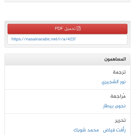
تحميل PDF
https://nasainarabic.net/r/a/4237
المساهمون
ترجمة
نور الشجيري
مُراجعة
نجوى بيطار
تحرير
رأفت فياض
محمد شوبك