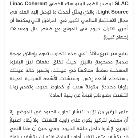
SLAC
لمصدر الضوء المتماسك الخطي
Linac Coherent
Light Source
، والذي يمثّل أحدث ما توصل إليه العلم في
مجال الاستثمار العالمي الكبير في المرافق التي يمكنها أن
تُجري اقتران حيودٍ في الموقع مع ضغطٍ عالٍ ومعدلات
إجهادٍ كبيرةٍ.
يتابع فيرينبرغ قائلًا: "في هذه التجارب، تقوم بإطلاق موجة
صدمةٍ مصحوبةٍ بالليزر، حيث تخلق دفعات ليزر البلازما
المسخنة ضغطًا معاكسًا في عينتك، وتسبر حالة عينتك
باستخدام أشعة إكس، وستشتت الأشعة السينية العينة
بزوايا محددةٍ، مكونةً هدب أو خطوط حيود، وتقدم زوايا
التشتت معلوماتٍ قيمةً عن بنية المادة".
على الرغم من تزايد انتشار تجارب الحيود في الموضع، إلا
أن معظم التركيز يكون على زاوية التشتت، ولا يُقام اعتبارٌ
لتوزيع الإشارة داخل حلقة الحيود. وفي حين أن هذا النهج
قد يكشف متى تتغير أطوار المادة، فإنه لن يكشف سلوك