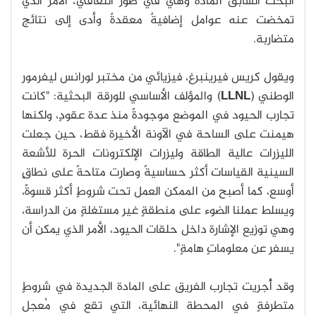
البحث السابق المادة وهي في طور التعافي، الأمر الذي
تمخضت عنه عوامل إضافيةٌ معقدةٌ وأدى إلى نتائج
متضاربة.
ويقول كريس فيرينبرغ، فيزيائي من مختبر لورانس ليفرمور
الوطني (
LLNL
) والمؤلف الأساسي للورقة البحثية: "كانت
تجارب الحيود في الموضع موجودةً منذ عدة عقودٍ، ولكنها
هيمنت على الساحة في الآونة الأخيرة فقط، حين جعلت
الليزرات عالية الطاقة وليزرات الإلكترونات الحرة للأشعة
السينية القياسات أكثر حساسيةً وصارت متاحةً على نطاقٍ
أوسع، كما أصبح من الممكن العمل تحت شروطٍ أكثر قسوةً،
ويسلط عملنا الضوء على منطقةٍ غير مستغلةٍ من الدراسة،
وهي توزيع الإشارة داخل حلقات الحيود، الأمر الذي يمكن أن
يسفر عن معلوماتٍ هامةٍ".
وقد أُجريت تجارب الفريق على المادة الجديدة في شروطٍ
متطرفةٍ في المحطة النهائية، التي تقع في مُعجل