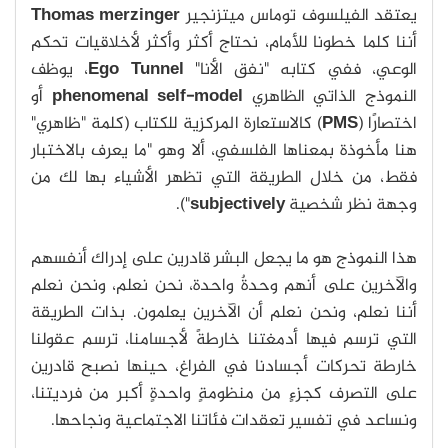
يعتقد الفيلسوف توماس ميتزنجير
Thomas merzinger
أننا كلما خطونا للأمام، نحتاج أكثر وأكثر لأخلاقيات تحكم
الوعي، ففي كتابه "نفق الأنا"
Ego Tunnel
، يوظف
النموذج الذاتي الظاهري
phenomenal self-model
أو
اختصارًا (
PMS
) كالاستعارة المركزية للكتاب (كلمة "ظاهري"
هنا مأخوذة بمعناها الفلسفي، ألا وهو "ما يعرف بالاختبار
فقط، من خلال الطريقة التي تظهر الأشياء بها لك من
وجهة نظر شخصية
subjectively
").
هذا النموذج هو ما يجعل البشر قادرين على إدراك أنفسهم
والآخرين على أنهم وحدةٌ واحدة، نحن نعلم، ونحن نعلم
أننا نعلم، ونحن نعلم أن الآخرين يعلمون. بذات الطريقة
التي ترسم فيها أدمغتنا خارطةً ﻷجسامنا، ترسم عقولنا
خارطة تحركات أجسادنا في الفراغ، حينها نصبح قادرين
على التصرف كجزءٍ من منظومةٍ واحدةٍ أكبر من فرديتنا،
ونساعد في تفسير تعقدات فئاتنا الاجتماعية ونجاحها.