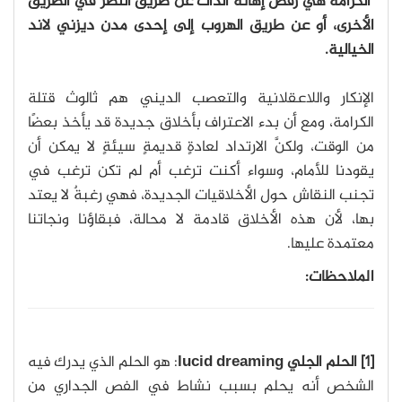
الكرامة هي رفض إهانة الذات عن طريق النظر في الطريق
الأخرى، أو عن طريق الهروب إلى إحدى مدن ديزني لاند
الخيالية.
الإنكار واللاعقلانية والتعصب الديني هم ثالوث قتلة
الكرامة، ومع أن بدء الاعتراف بأخلاق جديدة قد يأخذ بعضًا
من الوقت، ولكنَّ الارتداد لعادةٍ قديمةٍ سيئةٍ لا يمكن أن
يقودنا للأمام، وسواء أكنت ترغب أم لم تكن ترغب في
تجنب النقاش حول الأخلاقيات الجديدة، فهي رغبةٌ لا يعتد
بها، ﻷن هذه الأخلاق قادمة لا محالة، فبقاؤنا ونجاتنا
معتمدة عليها.
الملاحظات:
[1] الحلم الجلي lucid dreaming
: هو الحلم الذي يدرك فيه
الشخص أنه يحلم بسبب نشاط في الفص الجداري من