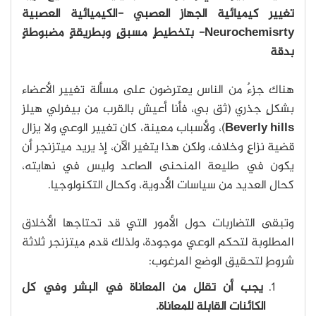
تغيير كيميائية الجهاز العصبي -الكيميائية العصبية
Neurochemisrty- بتخطيطٍ مسبقٍ وبطريقةٍ مضبوطةٍ
بدقة
هناك جزءٌ من الناس يعترضون على مسألة تغيير الأعضاء
بشكلٍ جذري (ثق بي، فأنا أعيش بالقرب من بيفرلي هيلز
Beverly hills
)، وﻷسباب معينة، كان تغيير الوعي ولا يزال
قضية نزاعٍ وخلاف، ولكن هذا يتغير الآن، إذ يريد ميتزنجر أن
يكون في طليعة المنحنى الصاعد وليس في نهايته،
كحال العديد من سياسات اﻷدوية، وكحال التكنولوجيا.
وتبقى التضاربات حول اﻷمور التي قد تحتاجها الأخلاق
المطلوبة لتحكم الوعي موجودة، ولذلك قدم ميتزنجر ثلاثة
شروطٍ لتحقيق الوضع المرغوب:
يجب أن تقلل من المعاناة في البشر وفي كل
الكائنات القابلة للمعاناة.