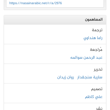
https://nasainarabic.net/r/a/2976
المساهمون
ترجمة
راما هنداوي
مُراجعة
عبد الرحمن سوالمه
تحرير
سارية سنجقدار
روان زيدان
تصميم
علي كاظم
نشر