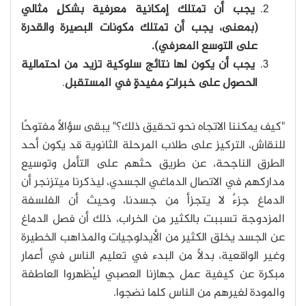
يجب أن تمتلك إمكانية معرفية بشكلٍ مثالي
(بمعنى، يجب أن تمتلك مكونات البصيرة والقدرة
على التوسع المعرفي).
يجب أن يكون لها نتائج سلوكية تزيد من احتمالية
الحصول على خبراتٍ مفيدةٍ في المستقبل
.
"كيف يمكننا الاتجاه نحو تحقيق ذلك؟" يبقى سؤالًا مفتوحًا
للنقاش، التركيز على طلاب المرحلة الثانوية قد يكون أحد
الطرق الناجحة، عن طريق حثهم على التأمل وتوسيع
مداركهم في الاتصال الدماغي الجسدي، ليذكرنا ميتزنجر أن
الدماغ جزءٌ لا يتجزأ من جسدنا، وحيث أن الفلسفة
المزدوجة تسببت بالكثير من الخراب، ذلك أن فصل الدماغ
عن الجسد يخلق الكثير من الأيدلوجيات والمذاهب الخطيرة
وغير الواقعية، بدلًا من البدء في تعليم الناس في أعمار
مبكرة عن كيفية عمل جهازنا العصبي ليُظهروا العاطفة
والمودة لغيرهم من الناس كلما نضجوا.