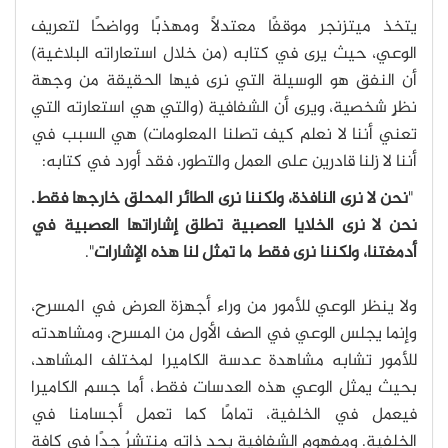
يتخذ ميتزنجر موقفًا معتدلًا ومهذبًا وواضحًا لتعريف
الوعي، حيث يرى في كتابه (من خلال استعاراته البلاغية)
أن النفق هو الوسيلة التي نرى فيها الحقيقة من وجهة
نظرٍ شخصية، ويرى أن الشفافية (والتي هي استعارته التي
تعني أننا لا نعلم كيف تصلنا المعلومات) هي السبب في
أننا لا زلنا قادرين على العمل والتطور، فقد أورد في كتابه:
"
نحن لا نرى النافذة، ولكننا نرى الطائر المحلق خارجها فقط.
نحن لا نرى الخلايا العصبية تطلق إشاراتها العصبية في
أدمغتنا، ولكننا نرى فقط ما تمثل لنا هذه الإشارات
".
ولا ينظر الوعي للأمور من وراء أجهزة العرض في المسرح،
وإنما يجلس الوعي في الصف الأول من المسرح، ومشاهدته
للأمور تشابه مشاهدة عدسة الكاميرا لمختلف المشاهد،
بحيث يمثل الوعي هذه العدسات فقط، أما جسم الكاميرا
فيعمل في الخلفية، تمامًا كما تعمل أجسامنا في
الخلفية. ومفهوم الشفافية بحد ذاته منتشرٌ جدًا في كافة