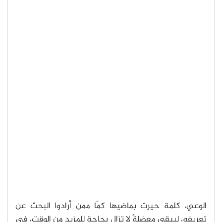
الوعي، كلمة حيرت بماضيها كمًا ممن أرادوا البحث عن
تعريفه، ليبقى معضلةً لا تزال بحاجةٍ للمزيد من الوقت، في