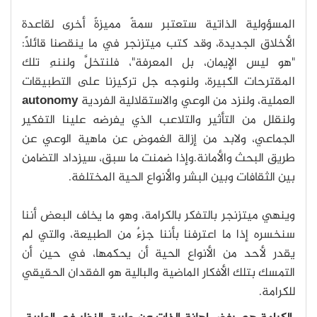
المسؤولية الذاتية ستعتبر سمةً مميزةً أخرى لقاعدة
اﻷخلاق الجديدة، وقد كتب ميتزنجر في ما ينقصنا قائلًا:
"هو ليس اﻹيمان، بل المعرفة"، فلنتخلَّ ولننهِ تلك
المقترحات الكبيرة، ولنوجه جل تركيزنا على التطبيقات
العملية، ولنزد من الوعي والاستقلالية الفردية
autonomy
ولنقلل من التأثير والتلاعب الذي يفرضه علينا التفكير
الجماعي، ولابد من إزالة الغموض عن ماهية الوعي عن
طريق البحث والأمانة.وإذا ضمنت ما سبق، سيزداد التضامن
بين الثقافات وبين البشر والأنواع الحية المختلفة.
وينهي ميتزنجر بالتفكر بالكرامة، وهو ما يخاف البعض أننا
سنخسره إذا ما اعترفنا بأننا جزءٌ من الطبيعة، والتي لم
يقدر لأحد من الأنواع الحية أن يحكمها، في حين أن
التمسك بتلك اﻷفكار الماضية والبالية هو الفقدان الحقيقي
للكرامة.