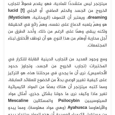
ميتزنجر ليس متشددًا للمادية، فهو يقدم فصولًا لتجارب
الخروج من الجسد والحلم الصافي أو الجلي
[1] lucid
dreaming
، ويعتبر أن التصوف (الروحانية،
Mysticism
)
هو وهمٌ يلعبه الدماغ على نفسه، وهمٌ رائع في الحقيقة
ولكنه يبقى وهمًا على الرغم من ذلك. وأحد الطرق من
أجل محاربة أوهام من هذا النوع، هو أن توظف الأخلاق لبناء
المجتمعات.
ومع وجود العديد من التجارب الدينية القابلة للتكرار في
المختبرات (تجارب الخروج من الجسد، وتجاوز حدود
الأحاسيس)، نرى أن ما يجدي في مرحلتنا هذه، هو التركيز
على كيفية تغيير الوعي بدلًا من الخضوع للعقائد السابقة،
ومما كتبه ميتزنجر أن هناك بعضًا من المواد الكيميائية
تغير ماذا وكيف نرى ما حولنا بشكلٍ جذري، أمثال مواد
السيلوسيبين
Psilocybin
والمسكالين
Mescaline
والآياهاوسا
Ayahusca
(وهي مواد مهلوسة)، ومما يبدو
من مستقبل الكيمياء العصبية أن هذه المواد ستزداد.يبدو