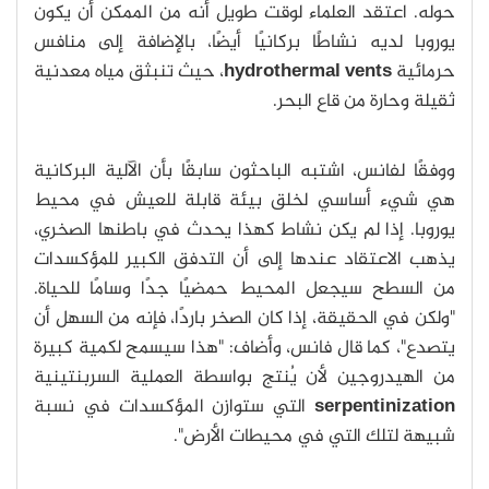
حوله. اعتقد العلماء لوقت طويل أنه من الممكن أن يكون
يوروبا لديه نشاطًا بركانيًا أيضًا، بالإضافة إلى منافس
حرمائية
hydrothermal vents
، حيث تنبثق مياه معدنية
ثقيلة وحارة من قاع البحر.
ووفقًا لفانس، اشتبه الباحثون سابقًا بأن الآلية البركانية
هي شيء أساسي لخلق بيئة قابلة للعيش في محيط
يوروبا. إذا لم يكن نشاط كهذا يحدث في باطنها الصخري،
يذهب الاعتقاد عندها إلى أن التدفق الكبير للمؤكسدات
من السطح سيجعل المحيط حمضيًا جدًا وسامًا للحياة.
"ولكن في الحقيقة، إذا كان الصخر باردًا، فإنه من السهل أن
يتصدع"، كما قال فانس، وأضاف: "هذا سيسمح لكمية كبيرة
من الهيدروجين لأن يُنتج بواسطة العملية السربنتينية
serpentinization
التي ستوازن المؤكسدات في نسبة
شبيهة لتلك التي في محيطات الأرض".