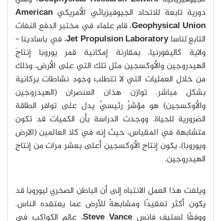
دورية تابعة للاتحاد الجيوفيزيائي الأمريكي
American
Geophysical Union
، قام علماء في مختبر الدفع النفاث
التابع لناسا
Jet Propulsion Laboratory
، في باسادينا -
ولاية كاليفورنيا، بمقارنة إمكانية قمر يوروبا إنتاجَ
الهيدروجين والأوكسجين مثل تلك التي على الأرض، وذلك
من خلال العمليات التي لا تتطلب وجود نشاطات بركانية
بشكل مباشر. توازن هذان العنصران (الهيدروجين
والأوكسجين) هو مؤشرٌ رئيسيٌ يدل على توافر الطاقة
الضرورية للحياة. ووجدت الدراسة بأن الكميات قد تكون
متشابهة في المقياس، حيث إنه في كلا العالمين (الارض
ويوروبا)، يكون إنتاج الأوكسجين أعلى بعشر مرات من إنتاج
الهيدروجين.
ويلفت هذا العمل الانتباه إلى أن الباطن الصخري ليوروبا قد
يكون أكثر تعقيدًا ومشابهةً للأرض عما يعتقده الناس.
ووفقًا لستيف فانس
Steve Vance
، عالم الكواكب في