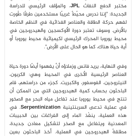
مختبر الدفع النفاث
JPL
، والمؤلف الرئيسي للدراسة
الجديدة: "إننا ندرس محيًطً غريبًا مستخدمين طرقًا طُورت
لفهم حركة الطاقة والعناصر الغذائية في النظم الخاصة
بالأرض. وسوف تعتبر دورة الأوكسجين والهيدروجين في
محيط يوروبا المحرك الرئيسي لكيميائية محيط يوروبا أو
أية حياة هناك، كما هو الحال على الأرض".
وفي النهاية، يريد فانس وزملاؤه أنَّ يفهموا أيضًا دورة حياة
العناصر الرئيسية الأخرى في المحيط وهي: الكربون،
النيتروجين، الفوسفور، والكبريت. كجزء من دراستهم، قام
الباحثون بحساب كمية الهيدروجين التي من الممكن أن
تنتج في محيط يوروبا عند تفاعل مياه البحر مع الصخور
في عملية تدعى السربنتينية
Serpentinization
. في
هذه العملية، ينفُذ الماء إلى الفراغات بين الحبيبات
المعدنية ويتفاعل مع الصخر لتشكيل معادن جديدة،
مطلقةً الهيدروجين في العملية. أخذ الباحثون بعين