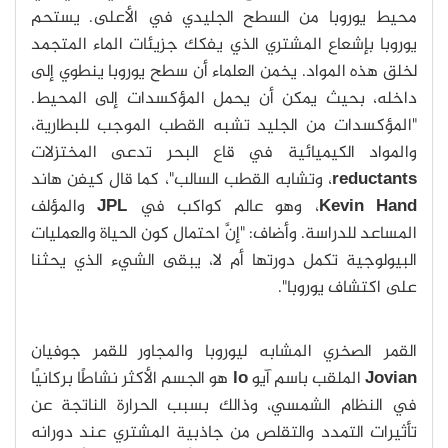
محيط يوروبا من السطح الجليدي في الأعلى. يستحم
يوروبا بإشعاع المشتري الذي يفكك جزيئات الماء المتجمد
لخلق هذه المواد. يخمن العلماء أن سطح يوروبا ينطوي إلى
داخله، بحيث يمكن أن يحمل المؤكسدات إلى المحيط.
"المؤكسدات من الجليد تشبه القطب الموجب للبطارية،
والمواد الكيميائية في قاع البحر تدعى المختزلات
reductants
، وتشابه القطب السالب"، كما قال كيفن هاند
Kevin Hand
، وهو عالم كواكب في
JPL
والمؤلف
المساعد للدراسة. وأضاف: "إنَّ احتمال كون الحياة والعمليات
البيولوجية تكمل دورتها أم لا، يبقى الشيء الذي يحثنا
على اكتشاف يوروبا".
القمر الصخري المشابه ليوروبا والمجاور للقمر جوفيان
Jovian
الملقب باسم آيو
lo
هو الجسم الأكثر نشاطًا بركانيًا
في النظام الشمسي، وذالك بسبب الحرارة الناتجة عن
تأثيرات التمدد والتقلص من جاذبية المشتري عند دورانه