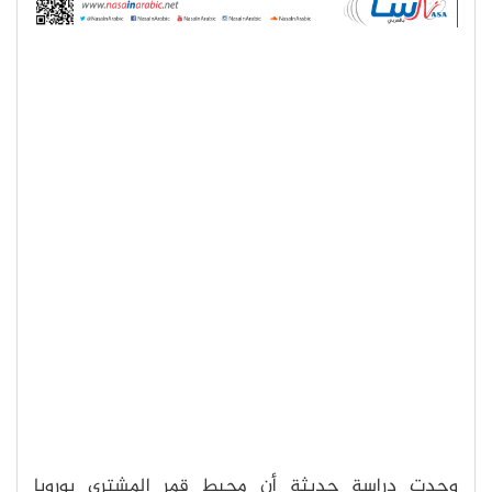
وجدت دراسة حديثة أن محيط قمر المشتري يوروبا