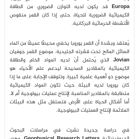
Europa
قد يكون لديه التوازن الضروري من الطاقة
الكيميائية الضرورية للحياة، حتى إذا كان القمر منقوص
الأنشطة الحرمائية البركانية.
يُعتقد وبشدة أن القمر يوروبا يخفي محيطًا عميقًا من الماء
السائل المالح تحت قشرته الجليدية. موضوع القمر جوفيان
Jovian
الذي يُحتمل أنّ لديه المواد الخام والطاقة
الكيميائية بالمقادير الصحيحة ليدعم علم الأحياء هو
موضوع ذو أهمية علمية كبيرة. وتتوقف الإجابة على ما إذا
كان يوروبا لديه البيئة حيث تكون المواد الكيميائية
متطابقة بالمقادير المناسبة لإنتاج عمليات بيولوجية أم لا.
أما أشكال الحياة على الأرض فتستغل مثل هذه البيئات
الملائمة لإنتاج العمليات البيولوجية.
في دراسة جديدة نشرت في مراسلات البحوث
الجيوفيزيائية
Geophysical Research Letters
، وهي