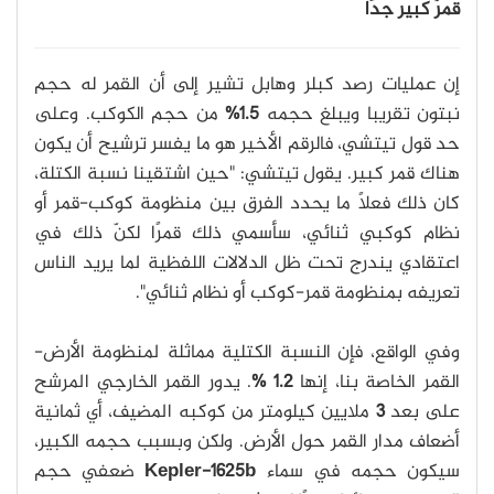
قمرٌ كبير جدًا
إن عمليات رصد كبلر وهابل تشير إلى أن القمر له حجم
نبتون تقريبا ويبلغ حجمه
1.5%
من حجم الكوكب. وعلى
حد قول تيتشي، فالرقم الأخير هو ما يفسر ترشيح أن يكون
هناك قمر كبير. يقول تيتشي: "حين اشتقينا نسبة الكتلة،
كان ذلك فعلًا ما يحدد الفرق بين منظومة كوكب-قمر أو
نظام كوكبي ثنائي، سأسمي ذلك قمرًا لكنّ ذلك في
اعتقادي يندرج تحت ظل الدلالات اللفظية لما يريد الناس
تعريفه بمنظومة قمر-كوكب أو نظام ثنائي".
وفي الواقع، فإن النسبة الكتلية مماثلة لمنظومة الأرض-
القمر الخاصة بنا، إنها
1.2 %
. يدور القمر الخارجي المرشح
على بعد
3
ملايين كيلومتر من كوكبه المضيف، أي ثمانية
أضعاف مدار القمر حول الأرض. ولكن وبسبب حجمه الكبير،
سيكون حجمه في سماء
Kepler-1625b
ضعفي حجم