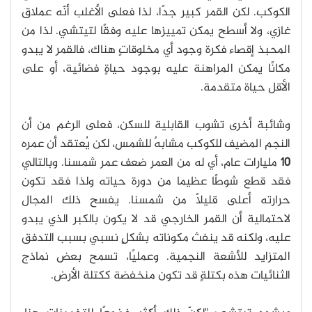
الكوكب. لكن القمر كبير جدًا، لذا فعلى الأغلب أنّه عملاق
غازي، ولا أسطح يمكن تمييزها عليه وفقًا لتيتشي. لذا من
المحبذ إقصاء فكرة وجود أي مخلوقاتٍ هناك، فالقمر لا يبدو
مكانًا يمكن المراهنة عليه بوجود حياةٍ فضائية، أو على
الأقل حياة متقدمة.
وشائبة أخرى تشوب القابلية للسكن، فعلى الرغم من أن
النجم المضيف للكوكب مشابهٌ للشمس، لكن يُعتقد أن عمره
10
مليارات عام، أي له من العمر ضعف عمر شمسنا. وبالتالي
فقد قطع شوطًا عظيما من دورة حياته ولذا فقد تكون
حرارته أعلى قليلًا من شمسنا. يفسح ذلك المجال
لاحتمالية أن القمر الخارجي قد لا يكون بالكبر الذي يبدو
عليه، ولكنه قد ينفث مكوناته بشكلٍ نسبي بسبب التدفق
المتزايد للأشعة النجمية. وعمليًا، تسمح بعض نماذج
الثنائيات هذه بكتلةٍ قد تكون منخفضة ككتلة الأرض.