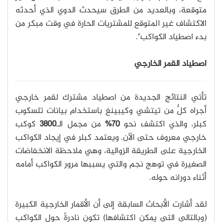
متوقعة، وبالعديد من الطرق سيحدث الدوي الذي أحدثه
الاكتشاف غير المتوقع للمشتريات الحارة في وقت مبكر من
بدء اصطياد الكواكب".
اصطياد القمر الخارجي
تأتي النتائج الجديدة من اصطياد مشترك لقمر خارجي
أجراه كلٌّ من تيتشي وكيبينغ باستخدام بيانات تلسكوب
كبلر، والذي اكتشف نحو
70%
من مجمل الـ
3800
كوكب
خارجي معروف حتى الآن. ويعتمد كبلر في إيجاد الكواكب
الخارجية على الطريقة الزوالية، وهي ملاحظة الانخفاضات
الصغيرة في توهج نجم والتي يسببها مرور الكواكب أمامه
أثناء دورانه حوله.
لقد أشارت الأبحاث السابقة إلى أن الأقمار الخارجية الكبيرة
(وبالتالي التي يمكن اكتشافها) تكون نادرةً حول الكواكب