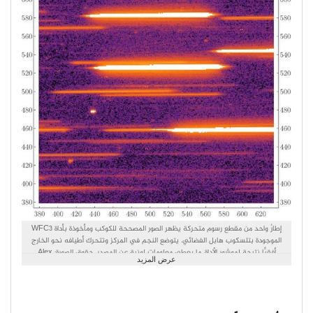
إطارٌ واحد من مقطع رسوم متحركة يظهر الصور المصححة للكوكب ومأخوذة بأداة WFC3
الموجودة بتلسكوب هابل الفضائي. يتوضع النجم في المركز وتتحرك أطيافه نحو الخارج
أفقيًّا نتيجة لموشور الأداة، ما يعطي معلومات لونية عن المصدر. حقوق الصورة: Alex
عرض المزيد
Teachey & David Kipping