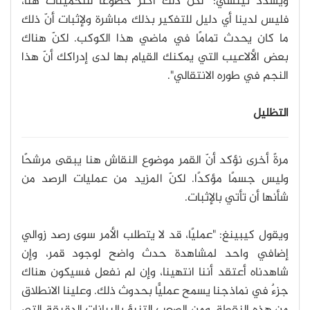
ويشدد تيتشي: "لكنّ ذلك أكثر خضوعًا للتخمينات هنا،
فليس لدينا أي دليل للتفكير بذلك مباشرة ولإثبات أنّ ذلك
ما كان يحدث تمامًا في ماضي هذا الكوكب. لكنّ هناك
بعض الألاعيب التي يمكنك القيام بها لدى إدراكك أنّ هذا
النجم في طوره الانتقالي".
التظليل
مرةً أخرى نؤكد أنّ القمر موضوع النقاش هنا يبقى مرشحًا
وليس جسمًا مؤكدًا. لكنّ المزيد من عمليات الرصد من
شأنها أن تأتي بالإثبات.
ويقول كيبينغ: "عمليًا، قد لا يتطلب الأمر سوى رصد زوالي
إضافي واحد لمشاهدة حدث واضح لوجود قمر، وإن
شاهدناه أعتقد أننا انتهينا، وإن لم نفعل فسيكون هناك
جزءٌ في نماذجنا يسمح عمليًّا بحدوث ذلك. وعلينا الانطلاق