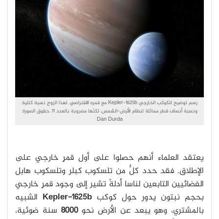
رسم توضيح للكوكب الخارجي Kepler-1625b مع قمره الافتراضي. لهذا الزوج نسبة كتلية
ونسبة أنصاف قطر مماثلة لنظام الأرض-الشمس، لكنّها مضروبة بالعدد 11. حقوق الصورة:
Dan Durda
يعتقد العلماء أنهم حصلوا على أول قمرٍ خارجي على
الإطلاق. فقد حدد كلٌّ من تلسكوب كبلر وتلسكوب هابل
الفضائيين التابعين لناسا أدلةً تشير إلى وجود قمرٍ خارجي
بحجم نبتون يدور حول كوكب
Kepler-1625b
الشبيه
بالمشتري، وهو يبعد عن الأرض نحو
8000
سنة ضوئية،