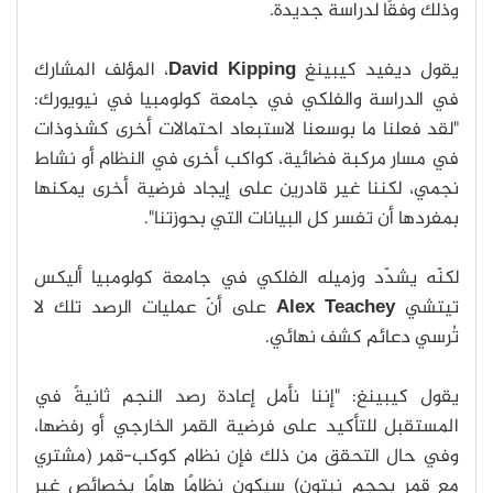
وذلك وفقًا لدراسة جديدة.
يقول ديفيد كيبينغ
David Kipping
، المؤلف المشارك
في الدراسة والفلكي في جامعة كولومبيا في نيويورك:
"لقد فعلنا ما بوسعنا لاستبعاد احتمالات أخرى كشذوذات
في مسار مركبة فضائية، كواكب أخرى في النظام أو نشاط
نجمي، لكننا غير قادرين على إيجاد فرضية أخرى يمكنها
بمفردها أن تفسر كل البيانات التي بحوزتنا".
لكنّه يشدّد وزميله الفلكي في جامعة كولومبيا أليكس
تيتشي
Alex Teachey
على أنّ عمليات الرصد تلك لا
تُرسي دعائم كشف نهائي.
يقول كيبينغ: "إننا نأمل إعادة رصد النجم ثانيةً في
المستقبل للتأكيد على فرضية القمر الخارجي أو رفضها،
وفي حال التحقق من ذلك فإن نظام كوكب-قمر (مشتري
مع قمر بحجم نبتون) سيكون نظامًا هامًا بخصائص غير