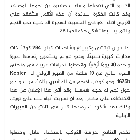
الكبيرة التي تفصلها مسافات صغيرة عن نجمها المضيف.
وقد كانت الفكرة السائدة أن هذه الأقمار ستُفقد على
الأرجح أثناء الفوضى المسببة للهجرة الداخلية نحو النجم
والتي يسببها تشكل هذه العمالقة.
لذا، درس تيتشي وكيبينغ مشاهدات كبلر لـ
284
كوكبًا ذات
مدارات كبيرة نسبيًا، وهي عوالم يستغرق إتمامها لدورة
واحدة
30
يومًا أرضيًّا. ولاحظوا انحرافات غريبة في منحني
الضوء الناتج عن
19
ساعة من العبور الزوالي لـ
Kepler-
1625b
، وهو كوكب أضخم من المشتري بثلاث مرات ويدور
حول نجم له حجم شمسنا. وقد أتى هذا الإعلان عن هذا
الاكتشاف على مضض بعد أن تسربت أنباء عنه على تويتر،
وذلك بعد شذوذات رصدها كبلر في ثلاثٍ من العبورات
الزوالية.
تقدم الثنائي لدراسة الكوكب باستخدام هابل، وحصلوا