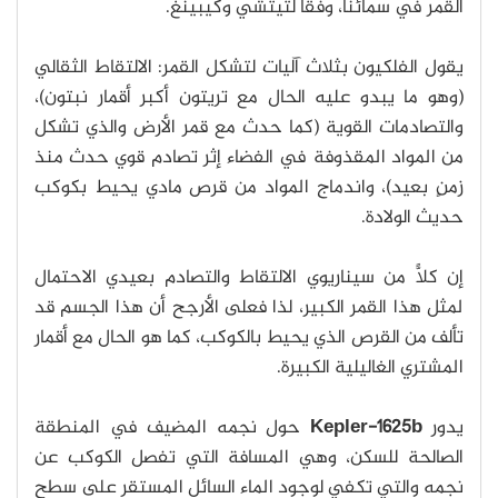
القمر في سمائنا، وفقًا لتيتشي وكيبينغ.
يقول الفلكيون بثلاث آليات لتشكل القمر: الالتقاط الثقالي
(وهو ما يبدو عليه الحال مع تريتون أكبر أقمار نبتون)،
والتصادمات القوية (كما حدث مع قمر الأرض والذي تشكل
من المواد المقذوفة في الفضاء إثر تصادم قوي حدث منذ
زمنٍ بعيد)، واندماج المواد من قرص مادي يحيط بكوكب
حديث الولادة.
إن كلًّا من سيناريوي الالتقاط والتصادم بعيدي الاحتمال
لمثل هذا القمر الكبير، لذا فعلى الأرجح أن هذا الجسم قد
تألف من القرص الذي يحيط بالكوكب، كما هو الحال مع أقمار
المشتري الغاليلية الكبيرة.
يدور
Kepler-1625b
حول نجمه المضيف في المنطقة
الصالحة للسكن، وهي المسافة التي تفصل الكوكب عن
نجمه والتي تكفي لوجود الماء السائل المستقر على سطح