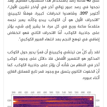
على
40
ساعة رصد باستخدام هذا التلسكوب العظيم. وقد
نجحوا في رصد عبور زوالي آخر في أواخر تشرين الأول/
أكتوبر
2017
، وشاهدوا انحرافات كبيرة، فوفقًا لكيبينغ:
"الانحراف الأول هو أن الكوكب يبدو وكأنه يعبر نجمه
متقدمًا ساعة وربع في كل مرة، ما يشير إلى شيء يؤثر
على جاذبية الكوكب. أمّا الانحراف الثاني فهو انخفاض
إضافي في توهج النجم بعد انتهاء العبور الكوكبي".
لقد رأى كلٌّ من تيتشي وكيبينغ أن قمرًا يدور حول الكوكب
المذكور هو التفسير الأفضل. فلا دلائل على وجود كوكبٍ
آخر في النظام من شأنه أن يؤثر على جاذبية الكوكب، كما
أنّ الخفوت الثانوي يتسق مع وجود قمر تابع للعملاق الغازي
أثناء عبوره.