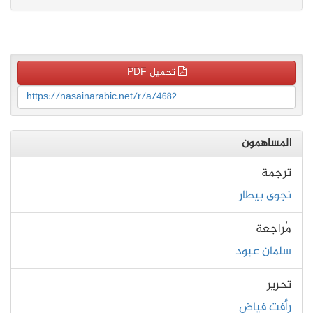
تحميل PDF
https://nasainarabic.net/r/a/4682
المساهمون
ترجمة
نجوى بيطار
مُراجعة
سلمان عبود
تحرير
رأفت فياض