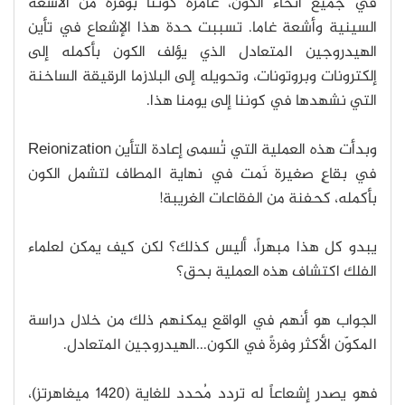
في جميع أنحاء الكون، غامرة كوننا بوفرة من الأشعة
السينية وأشعة غاما. تسببت حدة هذا الإشعاع في تأين
الهيدروجين المتعادل الذي يؤلف الكون بأكمله إلى
إلكترونات وبروتونات، وتحويله إلى البلازما الرقيقة الساخنة
التي نشهدها في كوننا إلى يومنا هذا.
وبدأت هذه العملية التي تُسمى إعادة التأين Reionization
في بقاعٍ صغيرة نَمت في نهاية المطاف لتشمل الكون
بأكمله، كحفنة من الفقاعات الغريبة!
يبدو كل هذا مبهراً، أليس كذلك؟ لكن كيف يمكن لعلماء
الفلك اكتشاف هذه العملية بحق؟
الجواب هو أنهم في الواقع يمكنهم ذلك من خلال دراسة
المكوّن الأكثر وفرةً في الكون...الهيدروجين المتعادل.
فهو يصدر إشعاعاً له تردد مُحدد للغاية (1420 ميغاهرتز)،