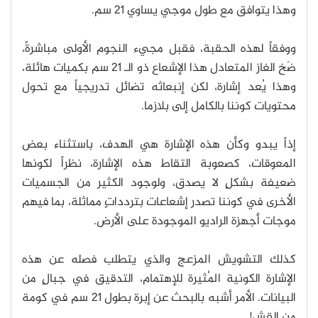
وهذا يتوافق مع طول موجي يساوي 21 سم.
ووفقاً لهذه الحقبة، فقبل مجيء النجوم الأولى مباشرةً،
ضَخ الغاز المتعادل هذا الإشعاع ذو الـ 21 سم بكميات هائلة،
وهذا يُعد إشارة، لكن إنبعاثه تضائل تدريجياً مع تحول
محتويات كوننا بالكامل إلى بلازما.
إذاً يبدو وكأن هذه الإشارة هي الهدف، باستثناء بعض
المعوقات، كصعوبة التقاط هذه الإشارة، نظراً لكونها
ضعيفة بشكلٍ لا يصدق، ولوجود الكثير من الجسميات
الأخرى في كوننا تصدر إشعاعات بتردداتٍ مماثلة، بما فيهم
موجات أجهزة الراديو الموجودة على الأرض.
كذلك التشويش المزعج والذي يتطلب فصله عن هذه
الإشارة الكونية المُثيرة للإهتمام، التدقيق في جبالٍ من
البيانات. الأمر أشبه بالبحث عن إبرة بطول 21 سم في كومة
من القش!