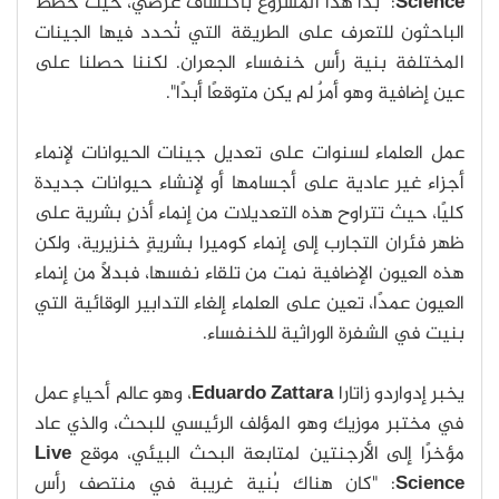
Science
: "بدأ هذا المشروع باكتشاف عرضي، حيث خطط
الباحثون للتعرف على الطريقة التي تُحدد فيها الجينات
المختلفة بنية رأس خنفساء الجعران. لكننا حصلنا على
عين إضافية وهو أمرٌ لم يكن متوقعًا أبدًا".
عمل العلماء لسنوات على تعديل جينات الحيوانات لإنماء
أجزاء غير عادية على أجسامها أو لإنشاء حيوانات جديدة
كليًا، حيث تتراوح هذه التعديلات من إنماء أذنٍ بشرية على
ظهر فئران التجارب إلى إنماء كوميرا بشريةٍ خنزيرية، ولكن
هذه العيون الإضافية نمت من تلقاء نفسها، فبدلًا من إنماء
العيون عمدًا، تعين على العلماء إلغاء التدابير الوقائية التي
بنيت في الشفرة الوراثية للخنفساء.
يخبر إدواردو زاتارا
Eduardo Zattara
، وهو عالم أحياءٍ عمل
في مختبر موزيك وهو المؤلف الرئيسي للبحث، والذي عاد
مؤخرًا إلى الأرجنتين لمتابعة البحث البيئي، موقع
Live
Science
: "كان هناك بُنية غريبة في منتصف رأس