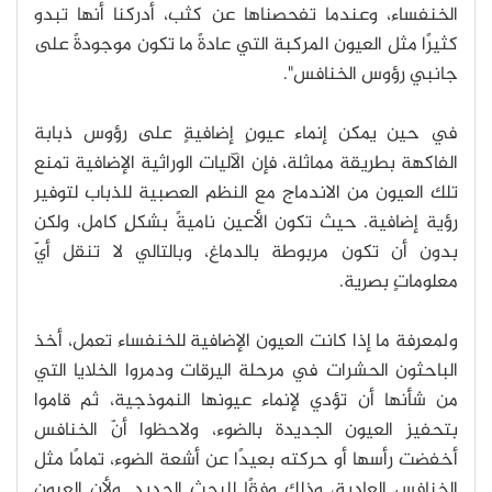
الخنفساء، وعندما تفحصناها عن كثب، أدركنا أنها تبدو
كثيرًا مثل العيون المركبة التي عادةً ما تكون موجودةً على
جانبي رؤوس الخنافس".
في حين يمكن إنماء عيونٍ إضافيةٍ على رؤوس ذبابة
الفاكهة بطريقة مماثلة، فإن الآليات الوراثية الإضافية تمنع
تلك العيون من الاندماج مع النظم العصبية للذباب لتوفير
رؤية إضافية. حيث تكون الأعين ناميةً بشكلٍ كامل، ولكن
بدون أن تكون مربوطة بالدماغ، وبالتالي لا تنقل أيّ
معلوماتٍ بصرية.
ولمعرفة ما إذا كانت العيون الإضافية للخنفساء تعمل، أخذ
الباحثون الحشرات في مرحلة اليرقات ودمروا الخلايا التي
من شأنها أن تؤدي لإنماء عيونها النموذجية، ثم قاموا
بتحفيز العيون الجديدة بالضوء، ولاحظوا أنّ الخنافس
أخفضت رأسها أو حركته بعيدًا عن أشعة الضوء، تمامًا مثل
الخنافس العادية، وذلك وفقًا للبحث الجديد. ولأن العيون