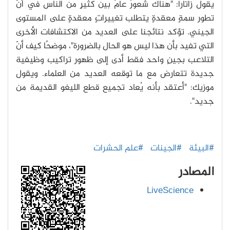
يقول زاتارا: "هناك شعورٌ عامٌ بين كثيرٍ من الناس في أنّ
تطور سمةٍ معقدةٍ يتطلب تغييراتٍ معقدةٍ على المستوى
الجيني. تؤكد نتائجنا على العديد من الاكتشافات الأخرى
التي تفيد بأن هذا ليس هو الحال بالضرورة"، موضحًا كيف أنّ
التلاعب بجينٍ واحد فقط أدى إلى ظهور تراكيب وظيفية
جديدة تتعارض مع ما توقعه العديد من العلماء. ويقول
موزيك: "أعتقد بأنه يُعاد تجميع قطع الليغو القديمة من
جديد".
#البيئة
#الجينات
#علم الحشرات
المصادر
LiveScience