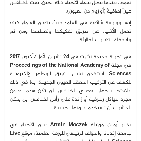
نموها. عندما عطل علماء الأحياء ذلك الجين، نمت للخنافس
عينٌ إضافيةٌ (أو زوج من العيون).
إنها ممارسة شائعة في العلم: حيث يتعلم العلماء كيف
تعمل الأشياء عن طريق تفكيكها وتعطيلها ومن ثم
ملاحظة التغيرات الطارئة.
في تجربة جديدة نُشرت في
24
تشرين الأول/أكتوبر
2017
في مجلة
Proceedings of the National Academy of
Sciences
، استخدم نفس الفريق المجاهر الإلكترونية
للكشف عن التركيب المعقد للعيون الجديدة، بما في ذلك
علاقتها بالجهاز العصبي للخنافس. لم تكن هذه العيون
مجرد هياكل زخرفية أو زائدة على رأس الخنافس، بل يمكن
للحشرات أن تستخدم عيونها الجديدة.
يخبر أرمين موزيك
Armin Moczek
عالم الأحياء في
جامعة إنديانا والمؤلف الرئيسي للورقة العلمية، موقع
Live