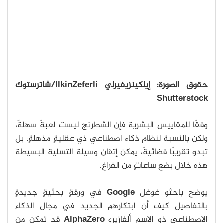
حقوق الصورة: إيلكينزيفيرلي
IlkinZeferli
/شاترستوك
Shutterstock
وفقًا للمقاييس البشرية فإن الشطرنج ليست لعبةً سهلةً،
ولكن بالنسبة لنظام ذكاء اصطناعي ذي عقليةٍ مذهلةٍ، بل
تبدو تقريبًا فضائيةً، يمكن إتقان وسيلة التسلية البسيطة
هذه خلال بضع ساعاتٍ من الفراغ.
يوضح باحثو غوغل
Google
في ورقةٍ بحثيةٍ جديدةٍ
بالتفاصيل كيف أن ابتكارهم الجديد في مجال الذكاء
الاصطناعي ذو الاسم ألفازيرو
AlphaZero
قد تمكن من