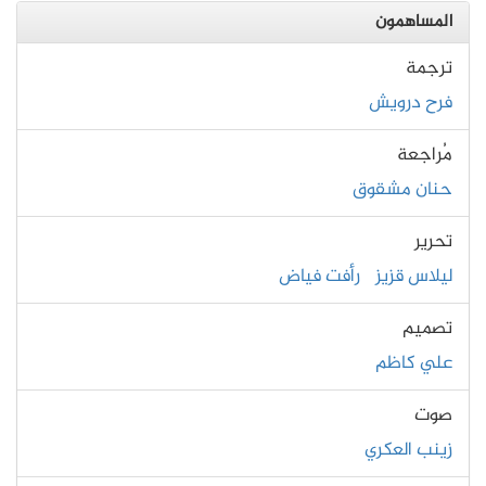
المساهمون
ترجمة
فرح درويش
مُراجعة
حنان مشقوق
تحرير
ليلاس قزيز
رأفت فياض
تصميم
علي كاظم
صوت
زينب العكري