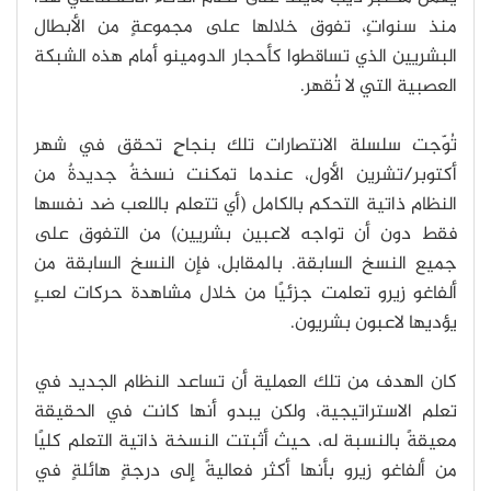
منذ سنواتٍ، تفوق خلالها على مجموعةٍ من الأبطال
البشريين الذي تساقطوا كأحجار الدومينو أمام هذه الشبكة
العصبية التي لا تُقهر.
تُوّجت سلسلة الانتصارات تلك بنجاحٍ تحقق في شهر
أكتوبر/تشرين الأول، عندما تمكنت نسخةٌ جديدةٌ من
النظام ذاتية التحكم بالكامل (أي تتعلم باللعب ضد نفسها
فقط دون أن تواجه لاعبين بشريين) من التفوق على
جميع النسخ السابقة. بالمقابل، فإن النسخ السابقة من
ألفاغو زيرو تعلمت جزئيًا من خلال مشاهدة حركات لعبٍ
يؤديها لاعبون بشريون.
كان الهدف من تلك العملية أن تساعد النظام الجديد في
تعلم الاستراتيجية، ولكن يبدو أنها كانت في الحقيقة
معيقةً بالنسبة له، حيث أثبتت النسخة ذاتية التعلم كليًا
من ألفاغو زيرو بأنها أكثر فعاليةً إلى درجةٍ هائلةٍ في