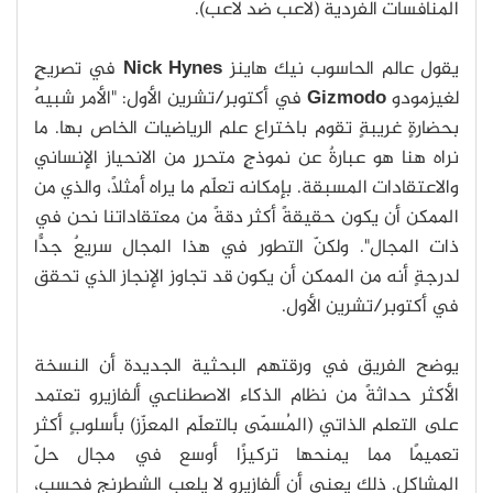
المنافسات الفردية (لاعب ضد لاعب).
يقول عالم الحاسوب نيك هاينز
Nick Hynes
في تصريحٍ
لغيزمودو
Gizmodo
في أكتوبر/تشرين الأول: "الأمر شبيهٌ
بحضارةٍ غريبةٍ تقوم باختراع علم الرياضيات الخاص بها. ما
نراه هنا هو عبارةٌ عن نموذجٍ متحررٍ من الانحياز الإنساني
والاعتقادات المسبقة. بإمكانه تعلّم ما يراه أمثلًا، والذي من
الممكن أن يكون حقيقةً أكثر دقةً من معتقاداتنا نحن في
ذات المجال". ولكنّ التطور في هذا المجال سريعٌ جدًّا
لدرجةٍ أنه من الممكن أن يكون قد تجاوز الإنجاز الذي تحقق
في أكتوبر/تشرين الأول.
يوضح الفريق في ورقتهم البحثية الجديدة أن النسخة
الأكثر حداثةً من نظام الذكاء الاصطناعي ألفازيرو تعتمد
على التعلم الذاتي (المُسمّى بالتعلّم المعزّز) بأسلوبٍ أكثر
تعميمًا مما يمنحها تركيزًا أوسع في مجال حلّ
المشاكل. ذلك يعني أن ألفازيرو لا يلعب الشطرنج فحسب،