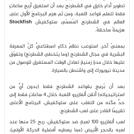
تطوير أداءٍ خارقٍ في الشطرنج بعد أن استغرق أربع ساعاتٍ
فقط لتعلم قواعد اللعبة، ومن ثم هزم البرنامجَ الأول على
العالم في الشطرنج المُسمّى ستوكفيش
Stockfish
هزيمةً ساحقةً.
بمعنىً آخر، استوعب نظامُ ذكاءٍ اصطناعيٍّ كلَّ المعرفة
البشرية في مجال الشطرنج (وما يتخطى الشطرنج) وتفوّق
عليها خلال مدةٍ زمنيةٍ تعادل الوقت المستغرق للوصول من
مدينة نيويورك إلى واشنطن بالسيارة.
بعد أن بُرمِج بقواعد الشطرنج فقط (بدون أيٍّ من
استراتيجياته) أتقن ألفازيرو اللعبة خلال 4 ساعاتٍ فقط إلى
حدٍّ مكّنه من التغلب على ستوكفيش، البرنامج الأعلى
تقييمًا القادر على لعب الشطرنج.
لعب ألفازيرو 100 لعبةٍ ضد ستوكفيش، ربح 25 منها عند
لعبه بالحجر الأبيض (مما يعطيه أفضلية الحركة الأولى)،