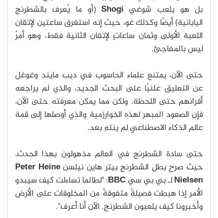
بل هو يلعب شوغي
Shogi
(أو ما يُعرف بالشطرنج
اليابانية) أيضًا وكذلك غو، حيث إنه استغرق ساعتين لإتقان
اللعبة الأولى وثمان ساعاتٍ لإتقان الثانية فقط، وهو أمرٌ
ليس بالمفاجئ.
حتى الآن، يمتنع علماء الحاسوب في ديب مايند وغوغل
عن التعليق علنيًا على البحث الجديد، والذي لم يراجعه
أقرانهم حتى اللحظة. ولكن مما يمكن معرفته حتى الآن،
فإن الصعود المبهر لهذه الخوارزمية والذي أوصلها إلى قمة
عالم الذكاء الاصطناعي لم ينتهِ بعد.
حتى سادة الشطرنج في العالم مذهولون بهذا الحدث،
حيث صرح بطل الشطرنج بيتر هاين نيلسن
Peter Heine
Nielsen
لـ بي بي سي
BBC
: "لطالما تساءلت كيف سيبدو
الأمر إذا هبطت فصيلةٌ متفوقةٌ من المخلوقات على الأرض
وأخبرونا كيف يلعبون الشطرنج. الآن أنا أعرف".