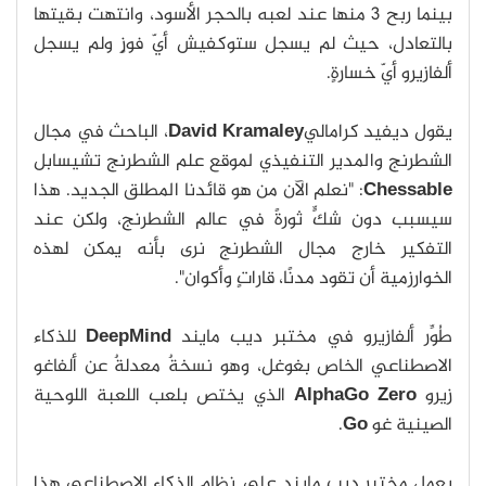
بينما ربح 3 منها عند لعبه بالحجر الأسود، وانتهت بقيتها
بالتعادل، حيث لم يسجل ستوكفيش أيّ فوزٍ ولم يسجل
ألفازيرو أيّ خسارةٍ.
يقول ديفيد كرامالي
David Kramaley
، الباحث في مجال
الشطرنج والمدير التنفيذي لموقع علم الشطرنج تشيسابل
Chessable
: "نعلم الآن من هو قائدنا المطلق الجديد. هذا
سيسبب دون شكٍّ ثورةً في عالم الشطرنج، ولكن عند
التفكير خارج مجال الشطرنج نرى بأنه يمكن لهذه
الخوارزمية أن تقود مدنًا، قاراتٍ وأكوان".
طُوِّر ألفازيرو في مختبر ديب مايند
DeepMind
للذكاء
الاصطناعي الخاص بغوغل، وهو نسخةٌ معدلةٌ عن ألفاغو
زيرو
AlphaGo Zero
الذي يختص بلعب اللعبة اللوحية
الصينية غو
Go
.
يعمل مختبر ديب مايند على نظام الذكاء الاصطناعي هذا