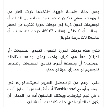
وهي حالة خامسة غريبة -تتخذها ذرات الغاز من
البوزونات- فهي تتكون عندما تبرد سحابة من الذرات أو
الجسيمات الدون ذرية إلى درجات حرارة تقترب من الصفر
المطلق أو 0 كلڤن. (سالب 459.67 درجة فهرنهايت، أو
سالب273.15 درجة مئوية)
.
ففي هذه درجات الحرارة القصوى، تتجمع الجسيمات (أو
الذرات) معاً في كيان واحد، يمكن وصفه ب"الدالة
الموجية." أي وبصيغة أخرى: تندمج الجسيمات وتتصرف
كالجسيم الواحد. (أو الذرة الواحدة)
على الرغم من الإضمحلال السريع للهيكساكوارك في
المعمل، أوضح
"Bashkanov"
أنه أكثر استقراراً ويطول أمده
داخل نجم نيتروني. ويعتقد الباحثون أنه من الممكن أن
يكون كذلك أيضاً في حالة تكاثف بوز-أينشتاين
.