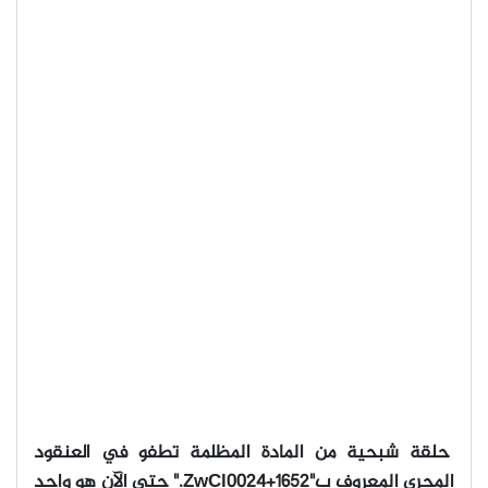
حلقة شبحية من المادة المظلمة تطفو في العنقود
المجري المعروف ب
"ZwCl0024+1652."
حتى الآن هو واحد