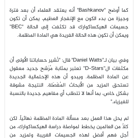
كما أوضح
"Bashkanov"
أنه يعتقد العلماء أن بعد فترة
وجيزة من بدء الكون مع الإنفجار العظيم، يمكن أن تكون
جسيمات الهيكساكوارك قد تكثفت إلى الحالة
"BEC”
ويمكن أن تكون هذه الحالة الفريدة هي المادة المظلمة
.
وفي بيان لـ
"Daniel Watts"
قال: "تُشير حساباتنا الأولى أن
مكثفات ال
”D-Stars”
تعتبر بمثابة مُرَشح جديد معقول
عن المادة المظلمة. ويبدو أن هذه الإحتمالية الجديدة
تستحق المزيد من الأبحاث المُفَصَلة. النتيجة مشوقة
بشكل خاص، بما أنها لا تتطلب أي مفاهيم جديدة بالنسبة
للفيزياء
."
لم يحل هذا العمل بعد مسألة المادة المظلمة نهائياً. لكن
كلاً من العالمين يخطط لمواصلة دراسة الهيكساكوارك، من
أجل فهم أفضل لهذه الجسيمات الغريبة ولمزيد من