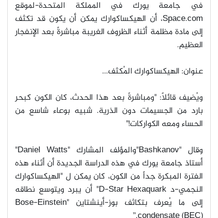
في جامعة يورك في المملكة المتحدة-لموقع
Space.com
، أن الهيكساكوارك يمكن أن يكون قد تكثف
إلى مادة مظلمة أثناء الظروف الغريبة مباشرةً بعد الإنفجار
العظيم
.
عنوان: الهيكساكوارك المُكثف
...
ويُضيف قائلاً: "ومباشرةً بعد هذا الحدث، كان الكون كبحر
بارد من الجسيمات دون الذرية. شبيه بوعاء شاسع من
الحساء ومعه الكواركات
!"
وقال
"Bashkanov"
والمؤلف المشارك
"Daniel Watts"
أستاذ جامعة يورك في هذه الدراسة الجديدة أن أثناء هذه
الفترة المبكرة جداً من الكون، كان يمكن ل "الهيكساكوارك
النجمي-د
D-Star Hexaquark"
أن يبرد ويتوسع نطاقه
إلى ما يُعرف بتكاثف بوز-أينشتاين
"Bose-Einstein
condensate (BEC).”