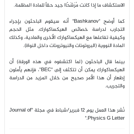
الاستكشاف ما إذا كانت مُرَشَحًاا جيد حقاً للمادة المظلمة
.
كما أوضح
"Bashkanov"
أنه سيقوم الباحثون بإجراء
التجارب لدراسة خصائص الهيكساكوارك. مثل الحجم
وكيفية تفاعلها مع الهيكساكوارك الأخرى والعادية، وكذلك
المادة النووية (البروتونات والنيوترونات داخل النواة)
.
بينما قال الباحثون (لما اكتشفوه في هذه الورقة) أن
الهيكساكوارك يمكن أن تتكثف إلى
"BEC”
، فإنهم يأملون
إظهار أن هذا الأمر صحيح من خلال المزيد من الدراسة
والتجريب
.
نُشر هذا العمل يوم 12 فبرير/شباط في مجلة
"Journal of
Physics G Letter."