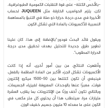
-بالأخص الكتلة- على قوة التقلبات الكمومية الطبوغرافية.
لكن، يلزم الحواسيب الخارقة مثل
JUQUEEN
لحساب
الأخيرة في مدى درجة حرارة ذو صلة في التنبؤ بالمساهمة
النسبية للأكسيونات بالمادة التي تشكل الكون.
ويقول قائد البحث فودور:"بالإضافة إلى هذا، كان علينا
تطوير طرق جديدة للتحليل بهدف تحقيق مدى درجة
الحرارة المطلوب".
وأظهرت النتائج، من بين أمور أخرى، أنه إذا كانت
الأكسيونات تشكل الجزء الأكبر من المادة المظلمة بالفعل،
فينبغي أن تكون كتلتها بين 50-1500 ميكرو إلكترون
فولت، معبرًا عنها بالوحدات المعروفة لفيزياء الجسيمات،
وبالتالي تكون أخف وزنًا من الإلكترونات بما يقارب العشرة
مليارات مرة. سيتطلب هذا أن يحتوي كل متر مكعب في
الكون على ما معدله 10 مليون جسيم خفيف الوزن.