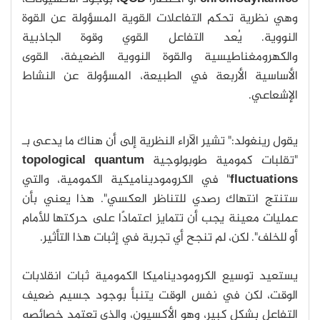
وهي نظرية تحكم التفاعلات القوية المسؤولة عن القوة
النووية. يُعد التفاعل القوي وقوة الجاذبية
والكهرومغناطيسية والقوة النووية الضعيفة، القوى
الأساسية الأربعة في الطبيعة، المسؤولة عن النشاط
الإشعاعي.
يقول رينغولد:" تشير الآراء النظرية إلى أن هناك ما يدعى بـ
"تقلبات كمومية طوبولوجية
topological quantum
fluctuations
" في الكروموديناميكية الكمومية، والتي
ستنتج انتهاك رصدي للتناظر العكسي". هذا يعني بأن
عمليات معينة يجب أن تتمايز اعتمادًا على حركتها للأمام
أو للخلف". لكن، لم تنجح أي تجربة في إثبات هذا التأثير.
يستعيد توسيع الكروموديناميكا الكمومية ثبات انقلابات
الوقت، لكن في نفس الوقت يتنبأ بوجود جسيم ضعيف
التفاعل بشكل كبير، وهو الأكسيون، والذي تعتمد خصائصه