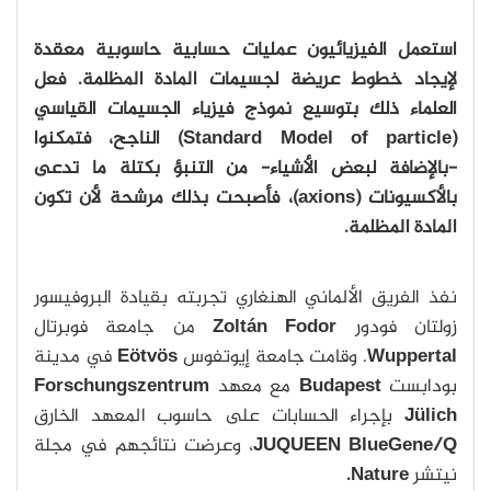
استعمل الفيزيائيون عمليات حسابية حاسوبية معقدة
لإيجاد خطوط عريضة لجسيمات المادة المظلمة. فعل
العلماء ذلك بتوسيع نموذج فيزياء الجسيمات القياسي
(Standard Model of particle) الناجح، فتمكنوا
-بالإضافة لبعض الأشياء- من التنبؤ بكتلة ما تدعى
بالأكسيونات (axions)، فأصبحت بذلك مرشحة لأن تكون
المادة المظلمة.
نفذ الفريق الألماني الهنغاري تجربته بقيادة البروفيسور
زولتان فودور
Zoltán Fodor
من جامعة فوبرتال
Wuppertal
. وقامت جامعة إيوتفوس
Eötvös
في مدينة
بودابست
Budapest
مع معهد
Forschungszentrum
Jülich
بإجراء الحسابات على حاسوب المعهد الخارق
JUQUEEN BlueGene/Q
، وعرضت نتائجهم في مجلة
نيتشر
Nature.