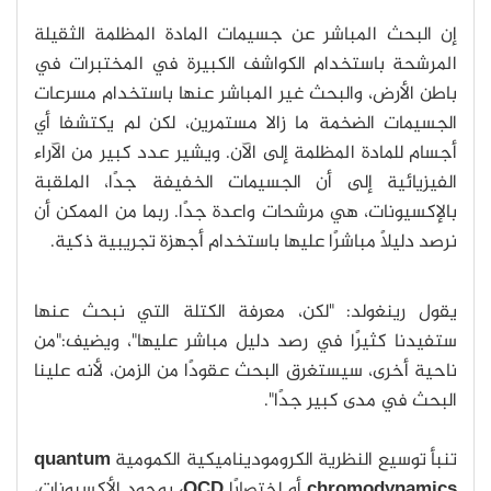
إن البحث المباشر عن جسيمات المادة المظلمة الثقيلة
المرشحة باستخدام الكواشف الكبيرة في المختبرات في
باطن الأرض، والبحث غير المباشر عنها باستخدام مسرعات
الجسيمات الضخمة ما زالا مستمرين، لكن لم يكتشفا أي
أجسام للمادة المظلمة إلى الآن. ويشير عدد كبير من الآراء
الفيزيائية إلى أن الجسيمات الخفيفة جدًا، الملقبة
بالإكسيونات، هي مرشحات واعدة جدًا. ربما من الممكن أن
نرصد دليلًا مباشرًا عليها باستخدام أجهزة تجريبية ذكية.
يقول رينغولد: "لكن، معرفة الكتلة التي نبحث عنها
ستفيدنا كثيرًا في رصد دليل مباشر عليها"، ويضيف:"من
ناحية أخرى، سيستغرق البحث عقودًا من الزمن، لأنه علينا
البحث في مدى كبير جدًا".
تنبأ توسيع النظرية الكروموديناميكية الكمومية
quantum
chromodynamics
أو اختصارًا
QCD،
بوجود الأكسيونات،