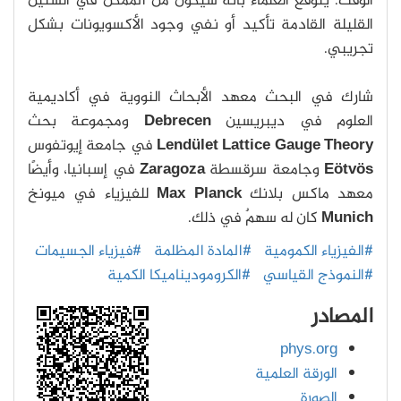
الوقت.
يتوقع العلماء بأنه سيكون من الممكن في السنين
القليلة القادمة تأكيد أو نفي وجود الأكسويونات بشكل
تجريبي.
شارك في البحث معهد الأبحاث النووية في أكاديمية
العلوم في ديبريسين
Debrecen
ومجموعة بحث
Lendület Lattice Gauge Theory
في جامعة إيوتفوس
Eötvös
وجامعة سرقسطة
Zaragoza
في إسبانيا، وأيضًا
معهد ماكس بلانك
Max Planck
للفيزياء في ميونخ
Munich
كان له سهمٌ في ذلك.
#الفيزياء الكمومية
#المادة المظلمة
#فيزياء الجسيمات
#النموذج القياسي
#الكروموديناميكا الكمية
المصادر
phys.org
الورقة العلمية
الصورة