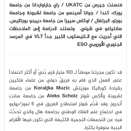
فنسنت جيرس من UKATC / راي جاياواردانا من جامعة
يورك، كندا / جوانا أسينسو من جامعة لشبونة وجامعة
بورتو، البرتغال / لوكاس سييزا من جامعة دييجو بورتاليس،
سانتياغو في شيلي. وتستند الدراسة إلى الملاحظات
التي أجريت مع الـتليسكوب الكبير جداً VLT في المرصد
الجنوبي الأوروبي ESO
قد تكون مجرتنا موطناً لـ 100 مليار قزم بُنيّ أو أكثر اعتماداً
على العمل الذي قام به فريقٌ دولي من علماء فلكيين
بقيادة كوراليكا موزيتش
Koraljka Muzic
من جامعة
لشبونة وألكس شولز
Aleks Scholz
من جامعة سانت
أندروز، وقد قَدَّم شولز استطلاع الفريق في 6 تموز/يوليو
في اجتماع علم الفلك الوطني بجامعة هال والذي تحدَّث
فيه عن التجمعات النجمية الكثيفة التي تكون فيها الأقزام
البنية متوفرة بكثرة.