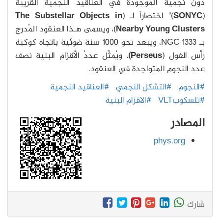
دون نجمية الموجودة في العناقيد النجمية القريبة
الصورة: Koraljka Muzic, University of Lisbon, Portugal / Aleks
Scholz, University of St Andrews, UK / Rainer Schoedel,
(
SONYC
)" اختصاراً لـ (
The Substellar Objects in
University of Granada, Spain / Vincent Geers, UKATC / Ray
Nearby Young Clusters
)، ويسمى هـذا العنقود المُدرج
Jayawardhana, York University, Canada / Joana Ascenso,
University of Lisbon, University of Porto, Portugal / Lucas
بـ NGC 1333، ويبعد نحو 1000 سنة ضوئية باتجاه كوكبة
Cieza, University Diego Portales, Santiago, Chile. The study is
رأس الغول (
Perseus)
، ويُمثِّل عددُ الأقزام البنية نصف
based on observations conducted with the VLT at the
European Southern Observatory.
عدد النجوم المتواجدة في العنقود.
#النجوم
#التشكل النجمي
#العناقيد النجمية
#تلسكوبVLT
#الاقزام البنية
المصادر
phys.org
شارك