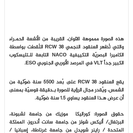
هذه الصورة ممموهة الالوان، القريبة من الأشعة الحمـراء
والتي تُظهر العنقود النجمي RCW 38 التُقطت بواسطة
الكاميرا البصريّة التكييفية NACO التابعة للـتليسكوب
الكبير جداً VLT في المرصد الأوربي الجنوبي ESO.
يقع العنقود RCW 38 على بُعد 5500 سنة ضوّئية من
الشمس، ويُقدر مجال الرؤية للصورة بـدقيقة قوسيّة بمعنى
أن عرض هـذا العنقود يساوي 1.5 سنة ضوّئية.
حقوق الصورة: كوراليكا موزيك من جامعة لشبونة،
البرتغال/ أليكس شولز من جامعة سانت أندروز، المملكة
المتحدة / راينر شويدل من جامعة غرناطة، إسبانيا /