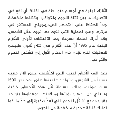
الأقزام البنية هي أجسام متوسطة في الكتلة، أي تقع في
التصنيف ما بين كتلة النجوم والكواكب، وكتلتها منخفضة
جداً للحفاظ على الانصهار الهيدروجيني المستقر في
مركزها وهي العملية التي تقوم بها نجوم مثل الشمس،
وقد أدرك العلماء بسرعة بعد الاكتشاف الأولي للأقزام
البنية عام 1995 أنّ هذه الأقزام هي نتاج ثانوي طبيعي
للعمليات التي تؤدي في المقام الأول إلى تشكيل النجوم
والكواكب.
تُعدُّ آلاف الأقزام البنيّة التي اكتُشِفت حتى الآن قريبة
نسبياً من الشمس، وتتواجد غالبيتها على بعد نحو 1500
سنة ضوئيّة، وذلك ببساطة لأن هذه الأجسام خافتة
وبالتالي من الصعب رؤيتها ومراقبتها، ومعظمها يتواجد
بقرب مواقع تَشكُّلِ النجوم التي تُعدُّ صغيرة إلى حدّ ما، كما
تمتلك كثافة عددية منخفضة من النجوم.