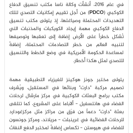
في عام 2016، أنشأت وكالة ناسا مكتب تنسيق الدفاع
الكوكبي (
PDCO
) من أجل تقييم إمكانيات التصدي لتلك
التهديدات المحتملة وصياغتها، إذ يتولى مكتب تنسيق
الدفاع الكوكبي مهمة إيجاد الكويكبات والمذنبات التي
تُشكل خطراً على الأرض إضافة إلى تعقبها وتوصيفها
لتنبيه العالم من خطر التصادمات المحتملة، إضافةً
لمساعدة الحكومة الأمريكية في وضع الخطط والتنسيق
للتصدي لمثل هكذا أخطار.
يتولى مختبر جونز هوكينز للفيزياء التطبيقية مهمة
تصميم مركبة "دارت" وبنائها في المستقبل، ويُشرف
مكتب برامج البعثات الكوكبية في مركز مارشال لرحلات
الفضاء في هانتسفيل - ألاباما على المشروع، كما تتلقى
بعثة "دارت" دعماً من فرَقٍ من مراكز مثل مركزغودارد
للرحلات الفضائية في غرينبلت - مريلاند، ومركز جونسون
للفضاء في هيوستن - تكساس إضافةً لمختبر الدفع النفاث