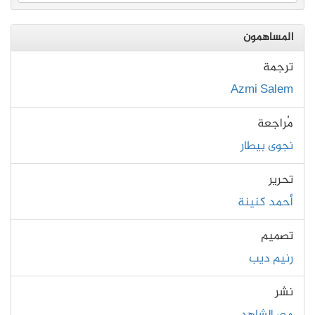
المساهمون
ترجمة
Azmi Salem
مُراجعة
نجوى بيطار
تحرير
أحمد كنينة
تصميم
رنيم ديب
نشر