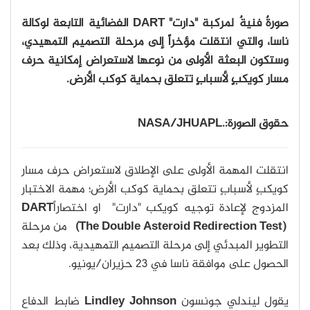
صورةٌ فنيةٌ لمركبة "دارت"
DART
الفضائية التابعة لوكالة
ناسا، والتي انتقلت مؤخراً إلى مرحلة التصميم التمهيدي،
وستكون البعثة الأولى من نوعها لاستعراض إمكانية حرف
مسار كويكبٍ لأسبابٍ تتعلق بحماية كوكب الأرض.
حقوق الصورة:.NASA/JHUAPL
انتقلت المهمة الأولى على الإطلاق لاستعراض حرف مسار
كويكبٍ لأسبابٍ تتعلق بحماية كوكب الأرض؛ مهمة الاختبار
المزدوج لإعادة توجيه كويكب "دارت"
او اختصاراً
DART
(The Double Asteroid Redirection Test)
من مرحلة
التطوير المبدئي إلى مرحلة التصميم التمهيدية، وذلك بعد
الحصول على موافقة ناسا في 23 حزيران/يونيو.
يقول ليندلي جونسون
Lindley Johnson
ضابط الدفاع