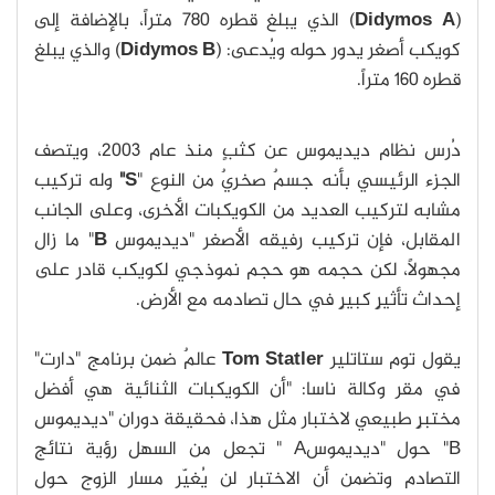
(
Didymos A
) الذي يبلغ قطره 780 متراً، بالإضافة إلى
كويكب أصغر يدور حوله ويُدعى: (
Didymos B
) والذي يبلغ
قطره 160 متراً.
دُرس نظام ديديموس عن كثبٍ منذ عام 2003، ويتصف
الجزء الرئيسي بأنه جسمٌ صخريٌ من النوع "
S"
وله تركيب
مشابه لتركيب العديد من الكويكبات الأخرى، وعلى الجانب
المقابل، فإن تركيب رفيقه الأصغر "ديديموس
B
" ما زال
مجهولاً، لكن حجمه هو حجم نموذجي لكويكب قادر على
إحداث تأثيرٍ كبيرٍ في حال تصادمه مع الأرض.
يقول توم ستاتلير
Tom Statler
عالمٌ ضمن برنامج "دارت"
في مقر وكالة ناسا: "أن الكويكبات الثنائية هي أفضل
مختبرٍ طبيعي لاختبار مثل هذا، فحقيقة دوران "ديديموس
B" حول "ديديموسA " تجعل من السهل رؤية نتائج
التصادم وتضمن أن الاختبار لن يُغيّر مسار الزوج حول