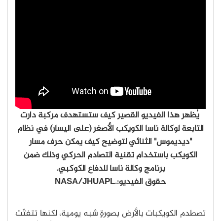
يُظهر هذا الفيديو القصير كيف ستستهدف مركبة دارت
التابعة لوكالة ناسا الكويكب الأصغر (على اليسار) في نظام
"ديديموس" الثنائي لتوضيح كيف يمكن حرف مسار
الكويكب باستخدام تقنية التصادم الحركي وذلك ضمن
برنامج وكالة ناسا للدفاع الكوكبي.
حقوق الفيديو:.NASA/JHUAPL
تصطدم الكويكبات بالأرض بصورةٍ شبه يومية، لكنها تتفتّت