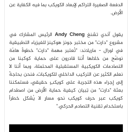
الدفعة الصغيرة التراكم لإبعاد الكويكب بما فيه الكفاية عن
الأرض.
يقول آندي تشنغ
Andy Cheng
الرئيس المشارك في
مشروع "دارت" من مختبر جونز هوكينز للفيزياء التطبيقية
في لورال - ماريلاند: "تُعتبر مهمة "دارت" خطوةً هامّة
نوضّح من خلالها أننا قادرون على حماية كوكبنا من
التصادمات الكويكبية المستقبلية المحتملة، وبما أننا لا
نعلم الكثير عن التركيب الداخلي للكويكبات، فنحن بحاجةً
إلى إجراء هذه التجربة على كويكبٍ حقيقي، فستمكننا
بعثة "دارت" من تِبيان كيفية حماية الأرض من اصطدام
كويكب عبر حرف كويكب نحو مسارٍ لا يُشكل خطراً
باستخدام تقنية التصادم الحركي."