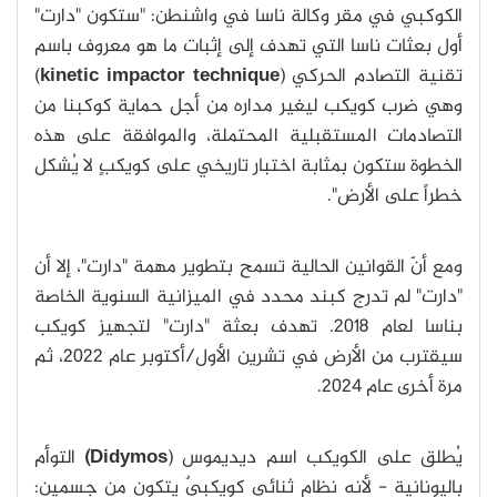
الكوكبي في مقر وكالة ناسا في واشنطن: "ستكون "دارت"
أول بعثات ناسا التي تهدف إلى إثبات ما هو معروف باسم
تقنية التصادم الحركي (
kinetic impactor technique
)
وهي ضرب كويكب ليغير مداره من أجل حماية كوكبنا من
التصادمات المستقبلية المحتملة، والموافقة على هذه
الخطوة ستكون بمثابة اختبار تاريخي على كويكبٍ لا يُشكل
خطراً على الأرض".
ومع أنّ القوانين الحالية تسمح بتطوير مهمة "دارت"، إلا أن
"دارت" لم تدرج كبند محدد في الميزانية السنوية الخاصة
بناسا لعام 2018. تهدف بعثة "دارت" لتجهيز كويكب
سيقترب من الأرض في تشرين الأول/أكتوبر عام 2022، ثم
مرة أخرى عام 2024.
يُطلق على الكويكب اسم ديديموس (
Didymos)
التوأم
باليونانية - لأنه نظام ثنائي كويكبيٌ يتكون من جسمين: