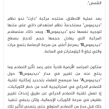
الشمس".
بعد عملية الانطلاق، ستتجه مركبة "دارت" نحو نظام
"ديديموس" مستخدمةً نظام استهدافٍ ذاتيٍ على متنها
لتوجيه نفسها نحو "ديديموس
B
"، وبعد ذلك، ستصطدم
المركبة التي يعادل حجمها حجم ثلاجةٍ بسطح
"ديديموس
B
" بسرعةٍ أعلى من سرعة الرصاصة بتسع مرات
والتي تبلغ 6 كيلومتراتٍ في الساعة.
ستكون المراصد الأرضية قادرةً على رصد تأثير التصادم وما
ينتج عنه من تغييرٍ في مدار "ديديموس
B
" حول
"ديديموس
A
" مما سيسمح للعلماء بتحديد إمكانية تقنية
التصادم الحركي في استراتيجية الحد من خطر الكويكبات،
إذ تعمل تقنية التصادم الحركي عن طريق إحداث تغييرٍ
طفيفٍ في سرعة الكويكب الإجمالية، ولكن ينبغي تنفيذ
ذلك قبل مدةٍ من التصادم المتوقع حتى يتسنى لتأثير تلك