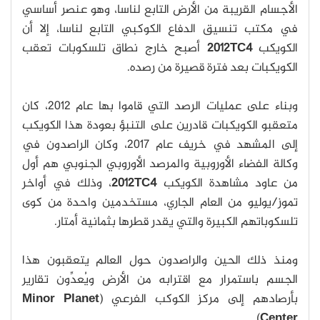
الأجسام القريبة من الأرض التابع لناسا، وهو عنصر أساسي
في مكتب تنسيق الدفاع الكوكبي التابع لناسا، إلا أن
الكويكب
2012TC4
أصبح خارج نطاق تلسكوبات تعقب
الكويكبات بعد فترة قصيرة من رصده.
وبناء على عمليات الرصد التي قاموا بها عام 2012، كان
متعقبو الكويكبات قادرين على التنبؤ بعودة هذا الكويكب
إلى المشهد في خريف عام 2017، وكان الراصدون في
وكالة الفضاء الأوروبية والمرصد الأوروبي الجنوبي هم أول
من عاود مشاهدة الكويكب
2012TC4
، وذلك في أواخر
تموز/يوليو من العام الجاري، مستخدمين واحدة من كوى
تلسكوباتهم الكبيرة والتي يقدر قطرها بثمانية أمتار.
ومنذ ذلك الحين والراصدون حول العالم يتعقبون هذا
الجسم باستمرار مع اقترابه من الأرض ويُعدِّون تقارير
بأرصادهم إلى مركز الكوكب الفرعي (
Minor Planet
).
Center