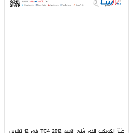
عَبَرَ الكويكب الذي مُنِح الاسم 2012 TC4 في 12 تشرين