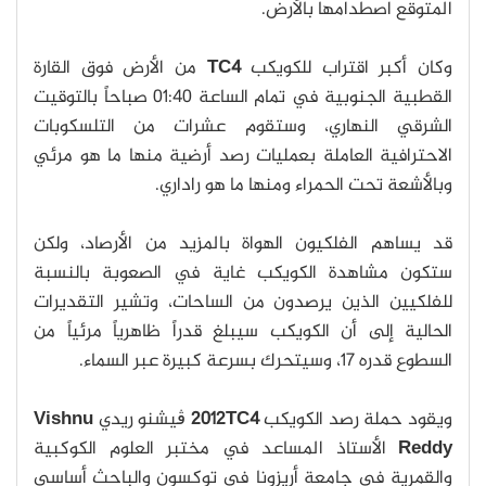
المتوقع اصطدامها بالأرض.
وكان أكبر اقتراب للكويكب
TC4
من الأرض فوق القارة
القطبية الجنوبية في تمام الساعة 01:40 صباحاً بالتوقيت
الشرقي النهاري، وستقوم عشرات من التلسكوبات
الاحترافية العاملة بعمليات رصد أرضية منها ما هو مرئي
وبالأشعة تحت الحمراء ومنها ما هو راداري.
قد يساهم الفلكيون الهواة بالمزيد من الأرصاد، ولكن
ستكون مشاهدة الكويكب غاية في الصعوبة بالنسبة
للفلكيين الذين يرصدون من الساحات، وتشير التقديرات
الحالية إلى أن الكويكب سيبلغ قدراً ظاهرياً مرئياً من
السطوع قدره 17، وسيتحرك بسرعة كبيرة عبر السماء.
ويقود حملة رصد الكويكب
2012TC4
ڨيشنو ريدي
Vishnu
Reddy
الأستاذ المساعد في مختبر العلوم الكوكبية
والقمرية في جامعة أريزونا في توكسون والباحث أساسي