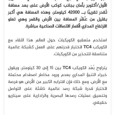
الأول/أكتوبر بأمان بجانب كوكب الأرض على بعد مسافة
تُقدر تقريبًا بــ 42000 كيلومتر، وهذه المسافة هي أكبر
بقليل من عُشْر المسافة بين الأرض والقمر وهي تعلو
الارتفاع المداري لأقمار الاتصالات الصناعية مباشرة.
استخدم متعقبو الكويكبات حول العالم هذا اللقاء مع
الكويكب
TC4
لاختبار قدرتهم على العمل كشبكة عالمية
متناسقة للتحذير من الكويكبات.
يتراوح بُعْد الكويكب
TC4
بين 15 إلى 30 كيلومتر، ويقول
خبراء التنبؤ المداري بعدم ورود مخاطر اصطدام محتملة
مع الأرض، ومع ذلك فإن اقترابه الكبير من الأرض هو فرصة
لاختبار قدرة شبكة رصد عالمية ناشئة على التواصل
وتنسيق عمليات رصدها البصرية والرادارية على سيناريو
حقيقي.