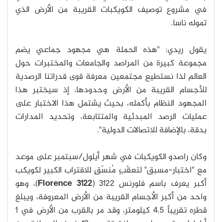
في مشروع توصيف الكويكبات القريبة من الأرض الذي
تموله ناسا.
يقول ريدي: "هذه الحملة هي مجهود جماعي يضم
مجموعة كبيرة من المراصد والجامعات والمختبرات حول
العالم لذا نستطيع مجتمعين معرفة قوى قدراتنا الرصدية
للأجسام القريبة من الأرض وحدودها، إذ سيختبر هذا
المجهود النظام بأكمله، بحيث يشتمل هذا الاختبار على
عمليات الرصد المبدئية والمتتابعة، وتحديد المدارات
بدقة، بالإضافة للاتصالات الدولية".
وكان راصدو الكويكبات في شهر أيلول/سبتمبر على موعد
مع "اختبار-مسبق" لتعقّبٍ مُنسّقٍ للاقتراب الكبير لكويكب
أكبر يعرف باسم فلورنس 3122 (
3122 Florence
)، وهو
واحد من أكبر الأجسام القريبة من الأرض المعروفة، ويبلغ
قطره تقريباً 4.5 كيلومتر، وقد مر بالقرب من الأرض في 1