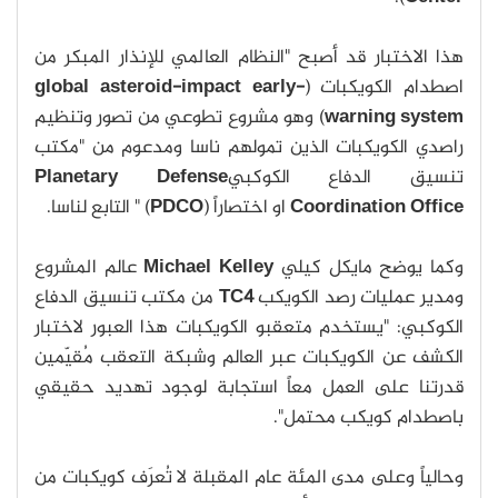
هذا الاختبار قد أصبح "النظام العالمي للإنذار المبكر من
اصطدام الكويكبات (
global asteroid-impact early-
warning system
) وهو مشروع تطوعي من تصور وتنظيم
راصدي الكويكبات الذين تمولهم ناسا ومدعوم من "مكتب
تنسيق الدفاع الكوكبي
Planetary Defense
Coordination Office
او اختصاراً (
PDCO
) " التابع لناسا.
وكما يوضح مايكل كيلي
Michael Kelley
عالم المشروع
ومدير عمليات رصد الكويكب
TC4
من مكتب تنسيق الدفاع
الكوكبي: "يستخدم متعقبو الكويكبات هذا العبور لاختبار
الكشف عن الكويكبات عبر العالم وشبكة التعقب مُقيّمين
قدرتنا على العمل معاً استجابة لوجود تهديد حقيقي
باصطدام كويكب محتمل".
وحالياً وعلى مدى المئة عام المقبلة لا تُعرَف كويكبات من