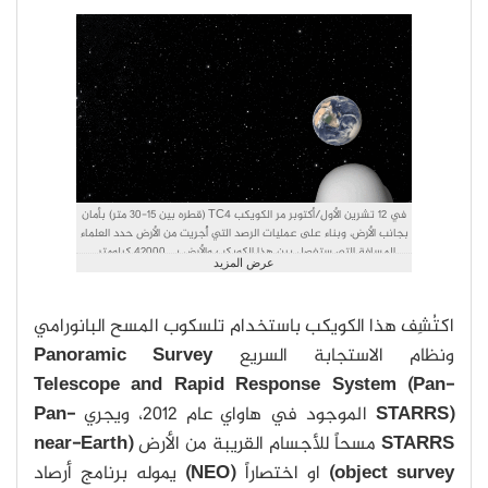
في 12 تشرين الأول/أكتوبر مر الكويكب TC4 (قطره بين 15-30 متر) بأمان
بجانب الأرض، وبناء على عمليات الرصد التي أُجرِيت من الأرض حدد العلماء
المسافة التي ستفصل بين هذا الكويكب والأرض بــ 42000 كيلومتر.
عرض المزيد
حقوق الصورة: NASA/JPL-Caltech
اكتُشِف هذا الكويكب باستخدام تلسكوب المسح البانورامي
ونظام الاستجابة السريع
Panoramic Survey
Telescope and Rapid Response System (Pan-
STARRS)
الموجود في هاواي عام 2012، ويجري
Pan-
STARRS
مسحاً للأجسام القريبة من الأرض
(near-Earth
object survey)
او اختصاراً
(NEO)
يموله برنامج أرصاد