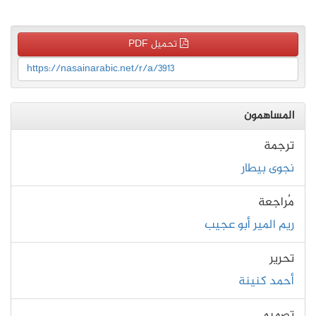
تحميل PDF
https://nasainarabic.net/r/a/3913
المساهمون
ترجمة
نجوى بيطار
مُراجعة
ريم المير أبو عجيب
تحرير
أحمد كنينة
تصميم