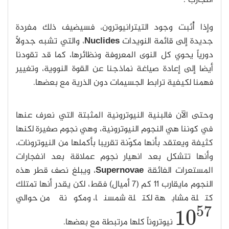
وإذا أُثبت وجود التيترانيوترون، فسيضيف ذلك مفردة
جديدة إلى قائمة النويدات
Nuclides
، والتي تشبه جدولاً
دورياً يحوي كل النوى المعروفة ونظائرها، كما قد تقودنا
أيضا إلى إعادة صياغة نماذجنا عن القوة النووية، وتغيير
فهمنا لكيفية ترابط الجسيمات دون الذرية مع بعضها.
وحتى الآن فالبنية النيوترونية المثبتة التي نعرف عنها
في كوننا هي النجوم النيوترونية، وهي نجوم صغيرة لكنها
كثيفة ويعتقد بأنها مكوّنة تقريبا بأكملها من النيوترونات،
وأنها تتشكل بعد انهيار نجوم عملاقة بعد انفجارات
المستعرات الفائقة
Supernovae
، ويبلغ نصف قطر هذه
النجوم مايقارب 11 كم (7 أميال) فقط، لكن يقدر أنها تمتلك
كتلة مشابهة لكتلة شمسنا، ومكونة من حوالي
57
10
نيوتروناً كلها مرتبطة مع بعضها.
10
57