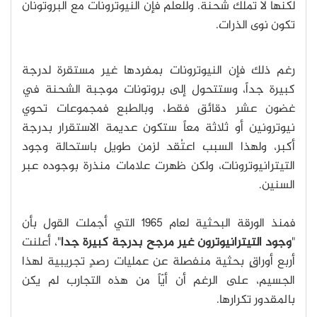
لكنها لا تملك شحنة. وللعلم فإن النيوترونات مع البروتونان
تكون نوى الذرات.
رغم ذلك فإن النيوترونات بمفردها غير مستقرة لدرجة
كبيرة جداً، وستتحول إلى بروتونات موجبة الشحنة في
غضون عشر دقائق فقط، وبالطبع فمجموعات تحوي
نيوترونين أو ثلاثة معاً ستكون عديمة الاستقرار بدرجة
أكبر، ولهذا السبب اعتُقد لزمن طويل باستحالة وجود
التيترانيوترونات، ولكن ظهرت علامات منذرة بوجوده عبر
السنين.
فمنذ الورقة البحثية لعام 1965 التي أجملت القول بأن
"
وجود التيترانيوترون غير مرجح بدرجة كبيرة جدا
"، أعلنت
أربع أوراقٍ بحثية منفصلة عن عمليات رصدٍ تجريبية لهذا
الجسيم، على الرغم أن أيّاً من هذه التجارب لم يكن
بالمقدور تكرارها.