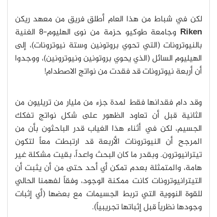
لكن في شباط من هذا العام أطلق فريق من معهد ريكن
Riken
وجامعة طوكيو حزمة من نوى الهليوم-8 الغنية
بالنيوترونات (التي تحوي بروتونين وستة نيوترونات)، إلى
الهيليوم السائل (الذي يحوي بروتونين ونيوترونين)، ووجدوا
أن أربعة نيوترونات قد فقدت من نواتج الاصطدام!
وقد دام فقدانها فقط لمدة جزء من مليار من تريليون من
الثانية قبل أن تعاود الظهور على شكل نواتج تفكك
الجسيم، لكن في أثناء هذا الغياب قدر الباحثون بأن من
المرجح أن النيوترونات الأربعة قد ارتبطت معاً لتكون
تيترانيوترون.
وبقدر ما كان البحث واعداً، بقيت مشكلة غير
هامة، والمتمثلة بعدم تمكن أي أحد حتى من أن يثبت أن
التيترانيوترونات كانت ممكنة الوجود، وفقاً لفهمنا الحالي
للقوة النووية التي تربط الجسيمات مع بعضها (أي إثبات
وجودها نظرياً قبل إثباتها تجريبياً).