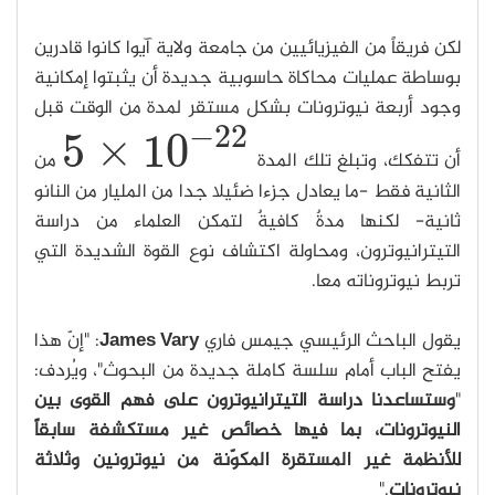
لكن فريقاً من الفيزيائيين من جامعة ولاية آيوا كانوا قادرين
بوساطة عمليات محاكاة حاسوبية جديدة أن يثبتوا إمكانية
وجود أربعة نيوترونات بشكل مستقر لمدة من الوقت قبل
−
22
5
×
10
أن تتفكك، وتبلغ تلك المدة
من
5
×
10
−
22
الثانية فقط -ما يعادل جزءا ضئيلا جدا من المليار من النانو
ثانية- لكنها مدةٌ كافيةٌ لتمكن العلماء من دراسة
التيترانيوترون، ومحاولة اكتشاف نوع القوة الشديدة التي
تربط نيوتروناته معا.
يقول الباحث الرئيسي جيمس فاري
James Vary
: "إنّ هذا
يفتح الباب أمام سلسة كاملة جديدة من البحوث"، ويُردف:
"
وستساعدنا دراسة التيترانيوترون على فهم القوى بين
النيوترونات، بما فيها خصائص غير مستكشفة سابقاً
للأنظمة غير المستقرة المكوّنة من نيوترونين وثلاثة
نيوترونات
."