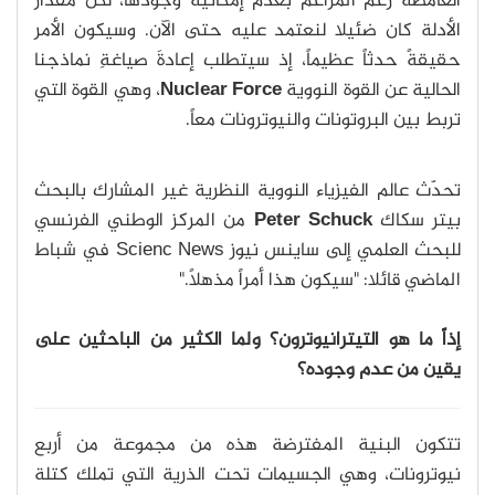
الغامضة رغم المزاعم بعدم إمكانية وجودها، لكن مقدار
الأدلة كان ضئيلا لنعتمد عليه حتى الآن. وسيكون الأمر
حقيقةً حدثاً عظيماً، إذ سيتطلب إعادةَ صياغةِ نماذجنا
الحالية عن القوة النووية
Nuclear Force
، وهي القوة التي
تربط بين البروتونات والنيوترونات معاً.
تحدّث عالم الفيزياء النووية النظرية غير المشارك بالبحث
بيتر سكاك
Peter Schuck
من المركز الوطني الفرنسي
للبحث العلمي إلى ساينس نيوز Scienc News في شباط
الماضي قائلا: "سيكون هذا أمراً مذهلاً."
إذاً ما هو التيترانيوترون؟ ولما الكثير من الباحثين على
يقين من عدم وجوده؟
تتكون البنية المفترضة هذه من مجموعة من أربع
نيوترونات، وهي الجسيمات تحت الذرية التي تملك كتلة