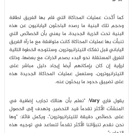
كما أكّدت عمليات المحاكاة التي قام بها الفريق لطاقة
وحجم تلك البنية ما رصده الباحثون اليابانيون عن هذه
البنية تحت الذرية الجديدة، ما يعني بأن الخصائص التي
تنبأت بها عمليات المحاكاة كانت متوافقة مع ما رآه الفريق
الياباني قبل تفكك التيترانيوترون.
وستتوجه الخطوة التالية
للفرق المستقلة نحو البدء بصدم الذرات مع بعضها، وذلك
لرؤية إن كان بإمكانهم أيضا إيجاد دليل مباشر على
التيترانيوترون، وستعمل عمليات المحاكاة الجديدة هذه
على تضييق حدود ما يبحثون عنه.
يقول فاري
Vary
: "نعلم بأن هنالك تجارب إضافية في
المنشآت الأكثر تقدماً قيد التحضير، وتهدف إلى الحصول
على خصائص دقيقة للتيترانيوترون"، ويكمل قائلا: "وها
نحن نقدم تنبؤاتنا الأكثر تقدماً لتساعد في توجيه هذه
التجارب".