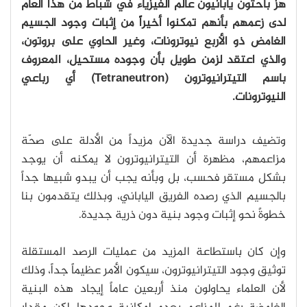
هزَّ باحثون يابانيون عالمَ الفيزياء في شباط من هذا العام
لدى زعمهم بأنهم تمكنوا أخيراً من إثبات وجود الجسيم
الغامض ذو الأربع نيوترونات، وغير الحاوي على بروتون،
والذي اعتقد لزمن طويل بأن وجوده مستحيل، المعروف
باسم التيترانيوترون (Tetraneutron) أي رباعي
النيوترونات.
وتضيف دراسة جديدة الآن مزيداً من الأدلة على صحّة
مزاعمهم، مظهرة أن التيترانيوترون لا يمكنه أن يوجد
بشكل مستقر فحسب، بل وبأنه يجب أن يبدو شبيها جداً
بالجسيم الذي رصده الفريق الياباني، وبذلك يتقدمون بنا
خطوةً نحو إثبات وجود بنية دون ذرية جديدة.
وإن كان باستطاعة المزيد من عمليات الرصد المستقلة
توثيق وجود التيترانيوترون، سيكون الأمر عظيماً جداً، وذلك
لأن العلماء يحاولون منذ أربعين عاماً إيجاد هذه البنية