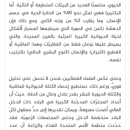
الحيوي، متضمنًا العديد من البيئات المتطرفة أو النائية. أما
البكتيريا فهي تمثل نحو 90% من الخلايا الحية في جسم
الإنسان، وما يقارب 3% من وزنه الكلي. ومع ذلك فإن
الدهشة تكمن في الصورة التي سيطبعها المسبار لأشكال
لحياة الحيوانية الكبيرة المرئية بالعين المجردة، والتي
يسيطر عليها نوعان فقط من الفقاريّات وهما: الماشية أو
القطيع (الثيران) والإنسان (النوع البشري الحالي) بالترتيب
نفسه.
وعلى عكس العلماء الفضائيين، فنحن لا نحصل على تحليلٍ
فوريٍّ، ورغم ذلك، نستطيع إحصاء الكتلة الحيوانية للماشية
والكتلة الحيوية للبشر بقدرٍ عادلٍ وعالٍ من الدقة. حيث أن
أعداد المجترّات المدجّنة الكبيرة في البلاد ذات الدخل
العالي أضحت معروفةً، ويمكن تقديرها إلى حدٍّ معقولٍ لكلّ
البلاد منخفضة الدخل وحتى المجتمعات الرّعويّة. فقد
حدّدت منظمة الأمم المتحدة للغذاء والزراعة أن عدد