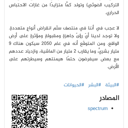
التركيب الضوئي) وتولد كمًّا متزايدًا من غازات الاحتباس
الحراري.
لا عجب في أننا في منتصف سلّم انقراض أنواعٍ متعددةٍ.
ولا توجد لدينا أيّ رؤىً جاهزةٍ ومقبولةٍ ومؤثرةٍ على أرض
الواقع. ومن المتوقّع أنه في عام 2050 سيكون هناك 9
مليار بشريٍّ، وما يقارب 2 مليار من الماشية، وازدياد عددهم
مع بعض سيفرضون حتمًا هيمنتهم وسيطرتهم على
الأرض.
#البيئة
#البشر
#الحيوانات
المصادر
spectrum