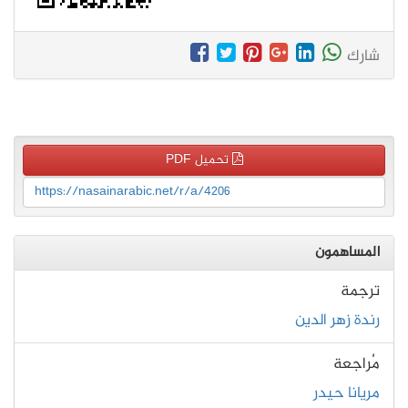
شارك
تحميل PDF
https://nasainarabic.net/r/a/4206
المساهمون
ترجمة
رندة زهر الدين
مُراجعة
مريانا حيدر