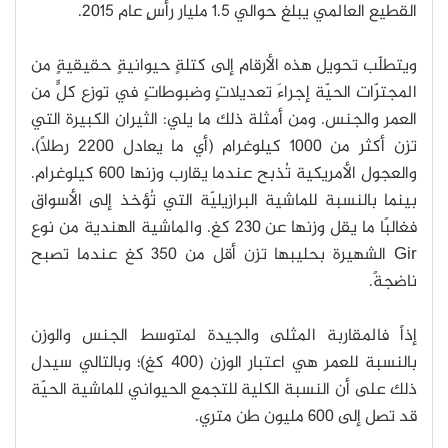
القطيع العالمي يبلغ حوالي 1.5 مليار رأسٍ عام 2015.
ويتطلّب تحويل هذه الأرقام إلى كتلةٍ حيوانيةٍ حقيقيةٍ من
المجترّات الحيّة إجراءَ تعديلاتٍ وضبوطاتٍ في توزع كلٍّ من
العمر والجنس. ومن أمثلة ذلك ما يلي: الثيران الكبيرة التي
تزن أكثر من 1000 كيلوغرام (أي ما يعادل 2200 رطلًا)،
والعجول الأمريكية تُذبح عندما يقارب وزنها 600 كيلوغرام.
بينما بالنسبة للماشية البرازيليّة التي تُؤخذ إلى الأسواق
فغالبًا ما يقل وزنها عن 230 كغ. والماشية الهندية من نوع
Gir الشهيرة بحليبها تزن أقل من 350 كغ عندما تصبح
ناضجةً.
إذاً فالمقاربة المثلى والجيدة لمتوسط الجنس والوزن
بالنسبة للعمر هي اعتبار الوزن (400 كغ)؛ وبالتالي سيدل
ذلك على أن النسبة الكلية للتجمع الحيواني للماشية الحيّة
قد تصل إلى 600 مليون طن متري.