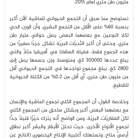
مليون طن متري لعام 2015.
نستوضح مما سبق أن التجمع الحيواني للماشية الآن أكبر
بنسبة 60% على الأقل من التجمع البشري، وأن الوزن الحي
لكلا النوعين مع بعضهما البعض يصل حوالي مليار طن
متري. وحتى أن أكبر الثّديّات البريّة تشكل جزءًا صغيرًا من
هذه الجموع فقط، ففيلة السافانا في أفريقيا مثلًا والتي
يبلغ عددها 350000 كغ، ومتوسط وزن جسمها يصل إلى
2800 كغ، يبلغ مجموع تواجدها في التجمع الحيواني أقل
من مليون طن متري، أي أقل من 0.2% من الكتلة الحيوانية
للقطيع.
وخلاصة القول: أن المجموع الكلي لجموع الماشية والإنسان
مع بعضهما البعض أكبر وبشكلٍ ساحقٍ من المجموع الكلي
لكلّ الفقاريّات البريّة، ومن الواضح أنه يترك حيّزًا قليلًا جدًّا
لجموع الأنواع الأخرى. حيث تحتلّ الأبقار والبشر أكبر نطاقٍ
أرضيٍّ متاح، وتستهلك أغلبية الإنتاج اليخضوري (الناتج عن