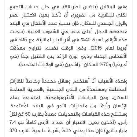
وفي المقابل (بنفس الطريقة)، في حال حساب التجمع
الكلي للبشرية من الضروري أن نأخذ بعين الاعتبار العمر
والوزن الجسدي للسكان. فإن نسبة عدد الأطفال في البلاد
منخفضة الدخل أعلى منها في الشعوب الغنيّة. (سجلت
هذه الأرقام نسبة 40% في أفريقيا بالمقارنة مع 15% في
أوروبا لعام 2015). وفي الوقت نفسه، تتراوح معدّلات
الأشخاص البدناء وذوي الوزن الزائد بين الضئيل جدًّا (في
أفريقيا) و70% للسكان الرّاشدين (في الولايات المتحدة).
ولهذه الأسباب أنا أستخدم وسائل محددةً وخاصةً للقارّاتٍ
المختلفة ومستمدّةً من البنى الجنسية والعمرية المتاحة
للسكان، ومن الدراسات الأنثروبولوجيّة المتعلقة بعلم
الإنسان وأيضًا من منحنيات النمو في البلاد المُعتمدة.
وستنتج هذه القياسات والتعديلات معدلًا يقارب 50 كغ لكلّ
رأسٍ، (آخذين بعين الاعتبار أن تعداد الأرض كاملًا هو 7.4
مليار بشري) فإن هذا يعني كتلةً بشريةً عالميةً تقارب 370