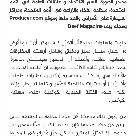
مصدر الصورة: قسم الاقتصاد والعلاقات العامة في الأمم
المتحدة، منظمة الغذاء والزراعة في الأمم المتحدة، ومراكز
السيطرة على الأمراض والحد منها وموقع Producer.com
ومجلة بيف Beef Magazine
حاولت ولسنوات عديدة أن أتخيّل كيف يمكن أن تبدو الأرض
من خلال مسبار مميزٍ ودقيقٍ وشاملٍ أرسلته المخلوقات
الفضائية العاقلة. وأعتقد أن المسبار سيستنتج مباشرةً،
وبعد حساباتٍ لكافة الكائنات العضويّة، أن أغلبية الأشخاص
والأفراد هي إما كائنات مجهريّة (بكتيريا، فطريّات، طحالب
وأشنيّات) أو حشرات متناهية الصّغر، ولكنها تسيطر بوزنها
الكلّي على الكتلة الحيويّة الكوكبيّة (على مستوى
الكوكب).
ولن يكون ذلك مدهشًا لأن هذه المخلوقات الدقيقة على
الرغم من صغر حجمها فإن عددها الكبير جدًّا يعوض عن
حجمها. إذ تحتلّ الميكروبات كلَّ حيّزٍ مُدركٍ في المحيط