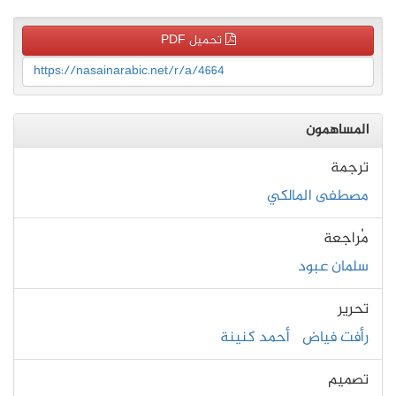
تحميل PDF
https://nasainarabic.net/r/a/4664
المساهمون
ترجمة
مصطفى المالكي
مُراجعة
سلمان عبود
تحرير
رأفت فياض
أحمد كنينة
تصميم