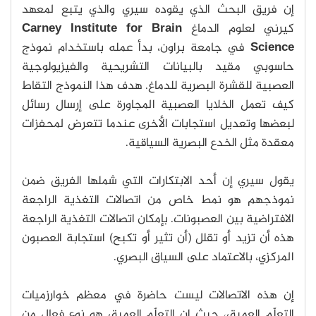
إن فريق البحث الذي يقوده سيري والذي يتبع لمعهد
كيرني لعلوم الدماغ
Carney Institute for Brain
Science
في جامعة براون، بدأ عمله باستخدام نموذج
حاسوبي مقيد بالبيانات التشريحية والفيزيولوجية
العصبية للقشرة البصرية للدماغ. هدف هذا النموذج التقاط
كيف تعمل الخلايا العصبية المجاورة على إرسال رسائل
لبعضها وتعديل استجابات الأخرى عندما تتعرض لمحفزات
معقدة مثل الخدع البصرية السياقية.
يقول سيري إن أحد الابتكارات التي شملها الفريق ضمن
نموذجهم هو نمط خاص من اتصالات التغذية الراجعة
الافتراضية بين العصبونات. بإمكان اتصالات التغذية الراجعة
هذه أن تزيد أو تقلل (أن تثير أو تكبح) استجابة العصبون
المركزي، بالاعتماد على السياق البصري.
إن هذه الاتصالات ليست حاضرة في معظم خوارزميات
التعلّم العميق، حيث إن التعلّم العميق هو نوع فعال من