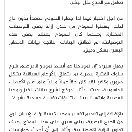
تعامل مع الخدع مثل البشر.
من أجل اختبار فيما إذا جعلوا النموذج معقداً بدون داعٍ
لذلك، بسّطوا النموذج من خلال إزالة بعض التوصيلات
المختارة، وعندما كان النموذج يفتقد بعض هذه
التوصيلات، لم تطابق البيانات الناتجة بيانات المنظور
البشري بشكلٍ دقيق.
يقول سيري: "إن نموذجنا هو أبسط نموذج قادر على شرح
سلوك القشرة البصرية بما يتعلق بالأوهام السياقية بشكلٍ
ضروري وكافٍ. لقد كان حقاً عملاً مبنياً على علم الأعصاب
الحاسوبية، حيث بدأنا بنموذج لشرح بيانات الفيزيولوجيا
العصبية وانتهينا ببيانات لتنبؤات نفسية جسدية بشرية".
بالإضافة إلى تقديم تفسير موحد لكيفية رؤية الإنسان لنوعٍ
من الخدع البصرية، يبني سيري على هذا النموذج بهدف
تطوير الرؤية الاصطناعية. وأشار إلى أن أحدث خوارزميات