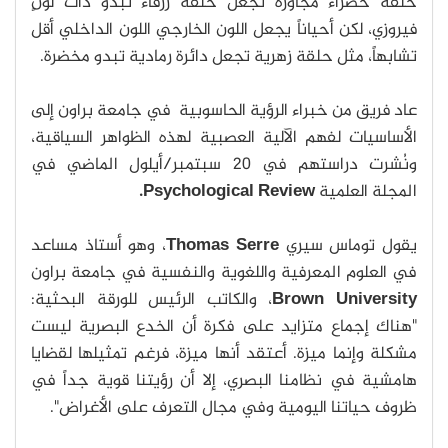
حلقة خضراء مجاورة تجعل حلقة زرقاء تبدو ذات لونٍ
فيروزي، لكن أحياناً يجعل اللون الخارجي اللون الداخلي أقل
تشابهاً، مثل حلقة زهرية تجعل دائرة رمادية تبدو مخضرة.
عاد فريق من خبراء الرؤية الحاسوبية في جامعة براون إلى
الأساسيات لفهم الآلية العصبية لهذه الظواهر السياقية،
ونُشرت دراستهم في 20 سبتمبر/أيلول الماضي في
المجلة العلمية
Psychological Review.
يقول توماس سيري
Thomas Serre
، وهو أستاذ مساعد
في العلوم المعرفية واللغوية والنفسية في جامعة براون
Brown University
، والكاتب الرئيس للورقة البحثية:
"هناك إجماع متزايد على فكرة أن الخدع البصرية ليست
مشكلة وإنما ميزة. أعتقد أنها ميزة، فرغم تمثيلها لقضايا
هامشية في نظامنا البصري، إلا أن رؤيتنا قوية جداً في
ظروف حياتنا اليومية وفي مجال التعرف على الأغراض".