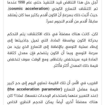
أجل حل هذا التناقض قيد التنفيذ حتى عام 1998 عندما
تم اكتشاف التسارع الكوني (
cosmic acceleration
).
حيث أثبت ذلك بسرعةٍ أنّ الكون أقدم بكثير مما كان يُعتقد
سابقاً، أقدم من أقدم النجوم عمراً.
لكن، كانت هناك معضلةٌ في ذلك الاكتشاف: يتم التحكم
بحركة الكون بواسطة المادة، التي تميل جاذبيتها إلى
إبطاء عملية التوسع، بالإضافة إلى التسارع الذي يزيد من
سرعة التوسع. وبما أن الكون يتضخم فإن معدل كثافة
المادة فيه سينخفض بانتظام، ومع الوقت سوف تنخفض
قيمة ذلك المعدل أكثر فأكثر.
الغريب في الأمر، أن تلك القيمة تساوي اليوم إلى حدٍ كبير
قيمة معامل التسارع
(the acceleration parameter)
(عند التعبير عنهما باستخدام الوحدات نفسها). لماذا؟ كان
هناك معضلةٌ أخرى أيضاً: يمكن للحجم النظري الخاص