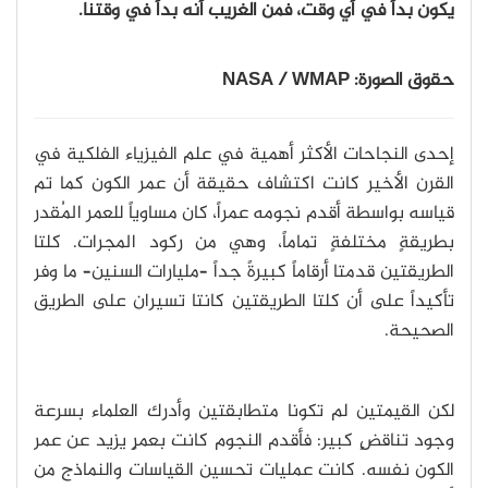
يكون بدأ في أي وقت، فمن الغريب أنه بدأ في وقتنا.
حقوق الصورة: NASA / WMAP
إحدى النجاحات الأكثر أهمية في علم الفيزياء الفلكية في
القرن الأخير كانت اكتشاف حقيقة أن عمر الكون كما تم
قياسه بواسطة أقدم نجومه عمراً، كان مساوياً للعمر المُقدر
بطريقةٍ مختلفةٍ تماماً، وهي من ركود المجرات. كلتا
الطريقتين قدمتا أرقاماً كبيرةً جداً –مليارات السنين– ما وفر
تأكيداً على أن كلتا الطريقتين كانتا تسيران على الطريق
الصحيحة.
لكن القيمتين لم تكونا متطابقتين وأدرك العلماء بسرعة
وجود تناقضٍ كبير: فأقدم النجوم كانت بعمرٍ يزيد عن عمر
الكون نفسه. كانت عمليات تحسين القياسات والنماذج من