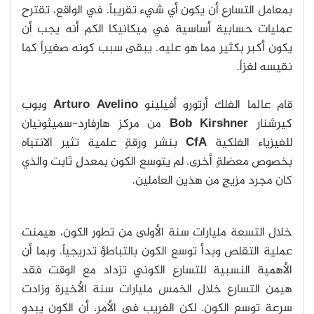
بمعامل التسارع أن يكون أي شيء تقريباً. في الواقع، تقترح
عمليات حسابية أساسية في ميكانيكا الكم أنه يجب أن
يكون أكبر بكثير مما هو عليه. يبقى سبب كونه صغيراً كما
نقيسه لغزاً.
قام عالما الفلك أرتورو أفيلينو
Arturo Avelino
وبوب
كيرشنار
Bob Kirshner
من مركز هارفارد-سميثونيان
للفيزياء الفلكية
CfA
بنشر ورقةٍ علمية تثير الانتباه
بخصوص معضلةٍ أخرى. لم يتوسع الكون بمعدلٍ ثابت والذي
كان مجرد مزيجٍ من هذين العاملين.
خلال التسعة مليارات سنة الأولى من تطور الكون، هيمنت
عملية التقلص وبدأ توسع الكون بالتباطؤ تدريجياً. وبما أن
الأهمية النسبية للتسارع الكوني تزداد مع الوقت فقد
هيمن التسارع خلال الخمس مليارات سنة الأخيرة وزادت
سرعة توسع الكون. لكن الغريب في الأمر، أن الكون يبدو