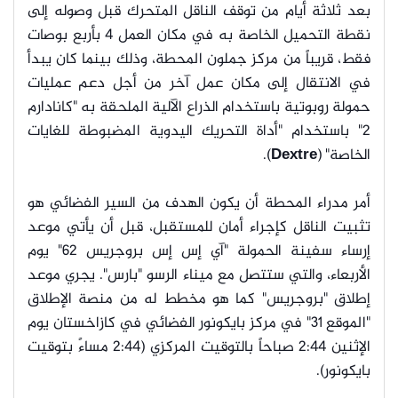
بعد ثلاثة أيام من توقف الناقل المتحرك قبل وصوله إلى
نقطة التحميل الخاصة به في مكان العمل 4 بأربع بوصات
فقط، قريباً من مركز جملون المحطة، وذلك بينما كان يبدأ
في الانتقال إلى مكان عمل آخر من أجل دعم عمليات
حمولة روبوتية باستخدام الذراع الآلية الملحقة به "كانادارم
2" باستخدام "أداة التحريك اليدوية المضبوطة للغايات
الخاصة" (
Dextre
).
أمر مدراء المحطة أن يكون الهدف من السير الفضائي هو
تثبيت الناقل كإجراء أمان للمستقبل، قبل أن يأتي موعد
إرساء سفينة الحمولة "آي إس إس بروجريس 62" يوم
الأربعاء، والتي ستتصل مع ميناء الرسو "بارس". يجري موعد
إطلاق "بروجريس" كما هو مخطط له من منصة الإطلاق
"الموقع 31" في مركز بايكونور الفضائي في كازاخستان يوم
الإثنين 2:44 صباحاً بالتوقيت المركزي (2:44 مساءً بتوقيت
بايكونور).