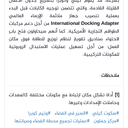
بسرعة، قد يقوم كيلي وكوبرا بتسريع جدول الأعمال
القليلة القادمة، والتي تتضمن توجيه الكابلات قبل البدء
بعملية تنصيب جهاز ملائمة الإرساء العالمي
International Docking Adapter
من أجل دعم مركبات
الطواقم التجارية الأمريكية. كما أنهم سيحاولون فتح بابٍ
لاحتواء صناديق تقويةٍ لنظام توزيعٍ للطاقة فوق مكان
العمل؛ من أجل تسهيل عمليات الاستبدال الروبوتية
للمكونات التركيبية.
ملاحظات
[1]
أداة تشكل مكان ارتباط مع مكونات مختلفة كالمعدات
وحاملات الإمدادات وغيرها.
#سكوت كيلي
#السير فى الفضاء
#وتيم كوبرا
#مركز جملون
#عمليات تجميع محطة الفضاء وصيانتها