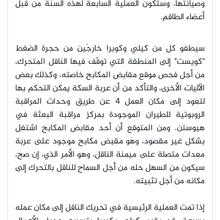
وصيانتها، وستكون العمليةَ السابعةَ لهذه السنة من قبل
أعضاء الطاقم.
سيطفو كل من كيلي وكوبرا خارجَين من حجرة الضغط
"كويست" إلى المنطقة التي توقّف فيها الناقل المتحرك،
من أجل فحص موقع مقابض المكابح خاصته، وكذلك بعض
الآليات الأخرى، والتأكد من أن عربة السكة يمكن التحكم بها
لتعود إلى مكان العمل 4 عن طري
ق وحدات المراقبة
الروبوتية للطيران الموجودة بمركز مراقبة البعثة في
هيوستن. ومن المتوقع أن أحد مقابض المكابح اشتغل
بشكل غير مقصود، وهو مقبض مكابح موجود على عربة
معدات متصلة على ميمنة الناقل، وهو الأمر الذي، إن صح،
سيكون من السهل حله من أجل السماح للناقل بالتحرك إلى
مكانه من أجل تثبيته.
إذا تمت العملية الرئيسية في تحريك الناقل إلى مكان عمله