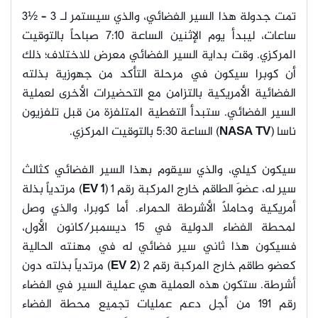
تمت جدولة هذا السير الفضائي، والذي سيستمر لـ 3 – ½3
ساعات، ليبدأ يوم الإثنين الساعة 7:10 صباحاً بالتوقيت
المركزي. وقت بداية السير الفضائي معرض للاختلاف؛ ذلك
أن كوبرا سيكون في مرحلة التأكد من جهوزية بذلته
الفضائية الأمريكية بالتزامن مع التحضيرات الأخرى لعملية
السير الفضائي. ستبدأ التغطية المتلفزة من قبل تلفزيون
ناسا (
NASA TV
) الساعة 5:30 بالتوقيت المركزي.
سيكون كيلي، والذي سيقوم بهذا السير الفضائي كثالث
سير له، عضوَ الطاقم خارج المركبة رقم 1 (
EV 1
) مرتدياً بذلة
أمريكية وحاملاً الأشرطة الحمراء. أما كوبرا، والذي وصل
لمحطة الفضاء الدولية في 15 ديسمبر/كانون الأول،
فسيكون هذا ثاني سير فضائي له في مهنته الحالية
كعضو طاقم خارج المركبة رقم 2 (
EV 2
) مرتدياً بذلته دون
أشرطة. ستكون هذه العملية هي عملية السير في الفضاء
رقم 191 من أجل دعم عمليات تجميع محطة الفضاء