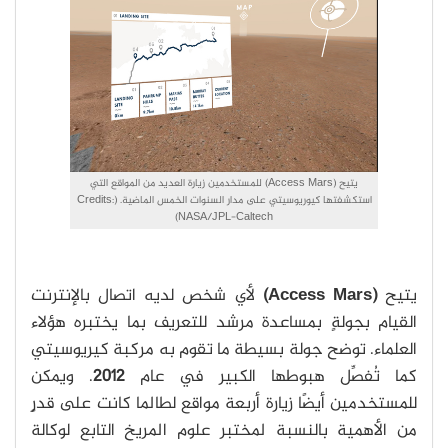
يتيح (Access Mars) للمستخدمين زيارة العديد من المواقع التي
استكشفتها كيوريوسيتي على مدار السنوات الخمس الماضية. (Credits:
NASA/JPL-Caltech)
يتيح
(Access Mars)
لأي شخص لديه اتصال بالإنترنت
القيام بجولةٍ بمساعدة مرشد للتعريف بما يختبره هؤلاء
العلماء. توضح جولة بسيطة ما تقوم به مركبة كيريوسيتي
كما تُفصِّل هبوطها الكبير في عام
2012
. ويمكن
للمستخدمين أيضًا زيارة أربعة مواقع لطالما كانت على قدرٍ
من الأهمية بالنسبة لمختبر علوم المريخ التابع لوكالة