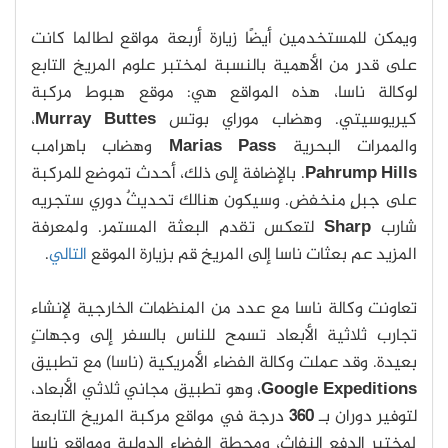
ويمكن للمستخدمين أيضًا زيارة أربعة مواقع لطالما كانت
على قدرٍ من الأهمية بالنسبة لمختبر علوم المريخ التابع
لوكالة ناسا، هذه المواقع هي: موقع هبوط مركبة
كيريوسيتي. وهضاب موراي بوتس
Murray Buttes
،
والممرات البحرية
Marias Pass
وهضاب باهرامب
Pahrump Hills
. بالإضافة إلى ذلك، أحدث تموضع للمركبة
على جبلٍ منخفض. وسيكون هنالك تحديثٌ دوري ستجريه
شارب
Sharp
لتعكس تقدم البعثة المستمر. ولمعرفة
المزيد عم بعثات ناسا إلى المريخ قم بزيارة الموقع
التالي
.
تعاونت وكالة ناسا مع عدد من المنظمات الخارجية لإنشاء
تجارب ثلاثية الأبعاد تسمح للناس بالسفر إلى وجهاتٍ
بعيدة. وقد عملت وكالة الفضاء الأمريكية (ناسا) مع تطبيق
Expeditions
Google
، وهو تطبيق مجاني ثلاثي الأبعاد،
لتوفير دوران بـ
360
درجة في مواقع مركبة المريخ التابعة
لمختبر الدفع النفاث، ومحطة الفضاء الدولية ومواقع ناسا