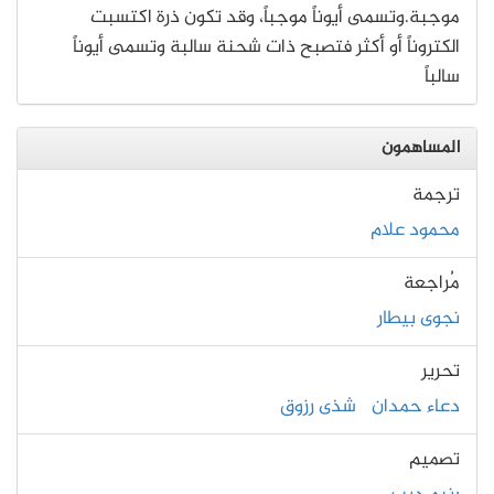
موجبة.وتسمى أيوناً موجباً، وقد تكون ذرة اكتسبت
الكتروناً أو أكثر فتصبح ذات شحنة سالبة وتسمى أيوناً
سالباً
المساهمون
ترجمة
محمود علام
مُراجعة
نجوى بيطار
تحرير
دعاء حمدان
شذى رزوق
تصميم