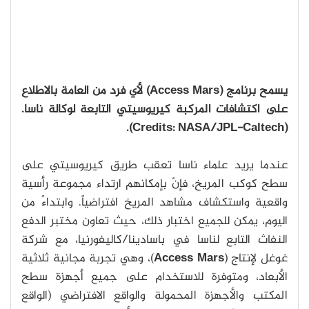
يسمح برنامج (Access Mars) لأي فرد من العامة بالاطلاع
على اكتشافات المركبة كيريوسيتي التابعة لوكالة ناسا.
(Credits: NASA/JPL-Caltech).
عندما يريد علماء ناسا تعقب طريق كيريوسيتي على
سطح كوكب المريخ، فإنّ بإمكانهم ارتداء مجموعة رأسية
واقعية واستكشاف مشاهد المريخ افتراضياً. وابتداءً من
اليوم، يمكن للجميع اختبار ذلك، حيث تعاون مختبر الدفع
النفاث التابع لناسا في باسادينا/كاليفورنيا، مع شركة
غوغل لإنتاج (
Access Mars
)، وهي تجربة مجانية ثلاثية
الأبعاد، ومتوفرة للاستخدام على جميع أجهزة سطح
المكتب والأجهزة المحمولة والواقع الافتراضي (الواقع