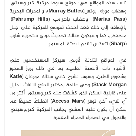
ناسا، هذه المواقع هي: موقع هبوط مركبة كيريوسيتي،
وهضاب موراي بوتس(
Murray Buttes
)، والممرات البحرية
(
Marias Pass
)، وهضاب باهرامب (
Pahrump Hills
).
بالإضافة إلى ذلك فقد أحدث تموضع للمركبة على جبلٍ
منخفض، كما وسيكون هنالك تحديثٌ دوري ستجريه شارب
(
Sharp
) لتعكس تقدم البعثة المستمر.
في المواقع الثلاثة الأولى؛ سيركز المستخدمون على
الأشياء ذات الأهمية العلمية، بما في ذلك بروز الصخور
وشقوق الطين. وسوف تشرح كاتي ستاك مورغان (
Katie
Morgan
Stack
) وهي عالمة بمختبر الدفع النفاث الدليل
على قابلية السكن الذي كشفت عنه كيريوسيتي. أكثر من
أي شيء آخر، توفر (
Access Mars
) انطباعًا عميقًا عما
يمكن أن يكون عليه المشي بجانب المركبة كيريوسيتي،
والتجول في الصحراء الحمراء المقفرة.