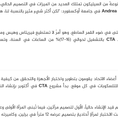
يدةً مصنوعةً من السيليكون تمتلك العديد من الميزات في التصميم الحالي،
Andrea 
في جامعة أوكسفورد: "لكن أكثر شيءٍ مثيرٍ بالنسبة لنا، هو
 في ضوء القمر الساطع، وهو أمرٌ لا تستطيع فيريتاس وهيس وم
د
CTA
بالتشغيل لحوالي (16-17)% من الساعات في السنة، 
أعضاء الاتحاد يقومون بتطوير واختبار الأجهزة والتحقق من كيفية 
للتلسكوبات في كل موقع.
بدأ مشروع
CTA
في أكتوبر بإنشاء الن
 الإنشاء حالياً، الأول لتصميم مرآتين، فيما تُبنى المرآة الأولى و
10 أمتار في جنوب ولاية أريزونا، والنموذج الآخر تحت الاختبار لمرآةٍ أحاديةٍ بتصميمٍ عرضه 12 متراً في 