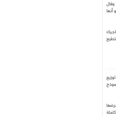
 وقال
 أنها
اجيك
وتستطيع
توزيع
موذج
عرضها
برلين، وكاميرته كاملة