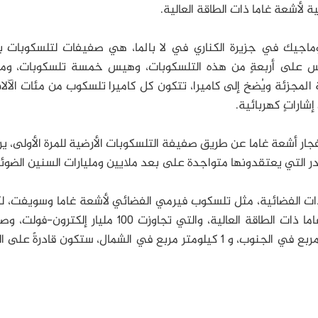
 لأشعة غاما ذات الطاقة العالية.
وماجيك في جزيرة الكناري في لا بالما، هي صفيفات لتلسكوبات ب
تاس على أربعةٍ من هذه التلسكوبات، وهيس خمسة تلسكوبات، وم
 المجزئة ويُضخ إلى كاميرا، تتكون كل كاميرا تلسكوب من مئات الآل
إشاراتٍ كهربائية.
انفجار أشعة غاما عن طريق صفيفة التلسكوبات الأرضية للمرة الأولى، ي
ادر التي يعتقدونها متواجدة على بعد ملايين ومليارات السنين الضوئي
دات الفضائية، مثل تلسكوب فيرمي الفضائي لأشعة غاما وسويفت، ل
تستطع الصفيفات الأرضية فقط اكتشاف أشعة غاما ذات الطاقة العالية، والتي تجاوزت 100 مليار إ
، التي ستغطي 10 كيلومتر مربع في الجنوب، و 1 كيلومتر مربع في الشمال، ستكون قادرةً ع