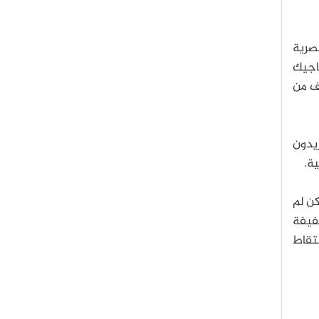
صرية
اجيك
اف من
ريدون
ة.
كن لم
لكترون-فولت، وصفيفة
لى التقاط