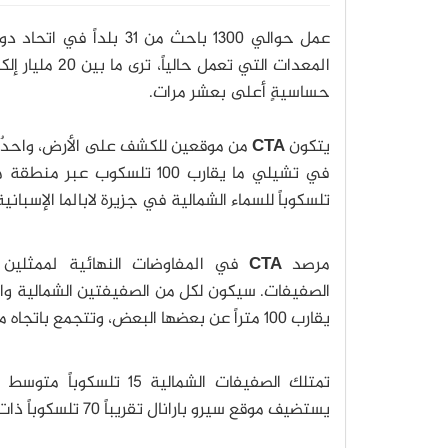
عمل حوالي 1300 باحث من 31 بلداً في اتحاد دولي لبناء
حساسيةٍ أعلى بعشر مرات.
يتكون
CTA
من موقعين للكشف على الأرض، واحدٌ ف
تلسكوباً للسماء الشمالية في جزيرة لابالما الإسبانية
مرصد
CTA
في المفاوضات النهائية لممثلين م
الصفيفات.
يقارب 100 متراً عن بعضها البعض، وتتجمع باتجاه مركز الصفيفة.
يستضيف موقع سيرو بارانال تقريباً 70 تلسكوباً ذات نطاق 4 أمتار بعيداً من مركز الصفيفة.