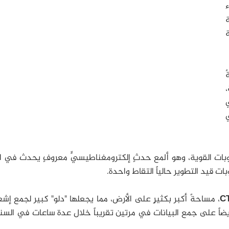
ء
ة
ة
ٌ
ي
كوبات القوية، وهو ألمع حدثٍ إلكترومغناطيسيٍّ معروفٍ يحدث في ا
 قيد التطوير حالياً التقاط واحدة.
C
، مساحةً أكبر بكثيرٍ على الأرض، مما يجعلها "دلو" كبير لجمع إش
 أيضاً على جمع البيانات في مرتين تقريباً خلال عدة ساعات في السن