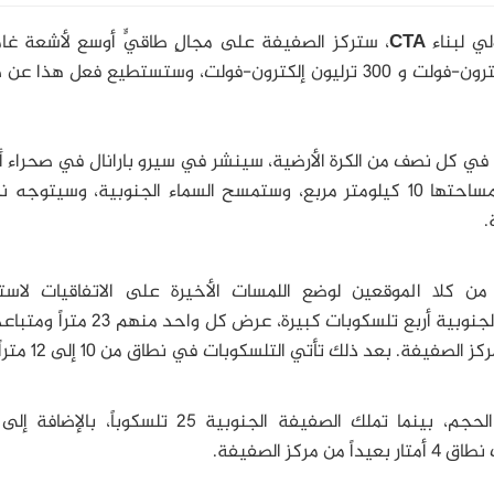
CTA
، ستركز الصفيفة على مجالٍ طاقيٍّ أوسع لأشعة غام
المعدات التي تعمل حالياً، ترى ما بين 20 مليار إلكترون-فولت و 300 ترليون إلكترون-فولت، وستستطيع فعل 
ي كل نصف من الكرة الأرضية، سينشر في سيرو بارانال في صحراء أت
.
ن كلا الموقعين لوضع اللمسات الأخيرة على الاتفاقيات لاست
سيكون لكل من الصفيفتين الشمالية والجنوبية أربع تلسكوبات كبيرة، عرض كل 
بعد ذلك تأتي التلسكوبات في نطاق من 10 إلى 12 متراً.
تمتلك الصفيفات الشمالية 15 تلسكوباً متوسط الحجم، بينما تملك الصفيفة الجنوبية 25 تلسكوبا