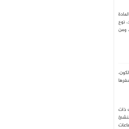
مادة
 نوع
 ومن
لكون،
سفرها
ت ذات
ينشئ
عاعات