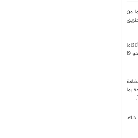
ا من
هذا عن طريق
اكاما
في تشيلي ما يقارب 100 تلسكوب عبر منطقة مساحتها 10 كيلومتر مربع، وستمسح السماء الجنوبية، وسيتوجه نحو 19
ضافة
واحد منهم 23 متراً ومتباعدة بما
ً، بالإضافة إلى ذلك،