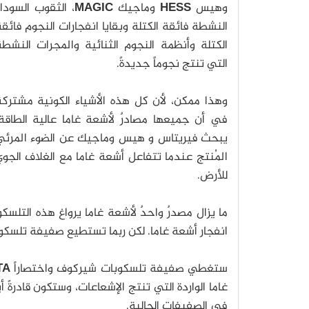
وهيس
HESS
وماجيك
MAGIC
، الثقوب السودا
النشطة فائقة الكتلة وبقايا انفجارات النجوم فائق
الكتلة وأنظمة النجوم الثنائية والمجرات النشط
التي تنتج نجوماً جديدةً.
وهذا ممكن، لأن كل هذه الأشياء الكونية مشتركة
في أن جميعها مصادرٌ لأشعة غاما عالية الطاقة،
يبحث فيريتاس و هيس وماجيك عن الضوء المرئي
المُنتج عندما تتفاعل أشعة غاما مع الغلاف الجو
للأرض.
ما يزال مصدرٌ واحدٌ لأشعة غاما يرواغ هذه التلس
انفجار أشعة غاما.
لكن ربما تستطيع صفيفة تلسكوبات
ستغطي صفيفة تلسكوبات شيركوف واختصاراً
TA
غاما الواردة التي تنتج الإشعاعات، وستكون قادرةً
في الصفيفات الحالية.