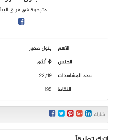
مترجمة في فريق البيئ
الاسم
بتول صقور
الجنس
أنثى
عدد المشاهدات
22,119
النقاط
195
شارك
اترك تعليقاً