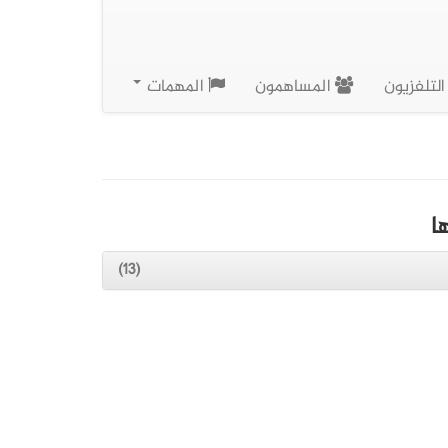
لتلفزيون
المساهمون
المهمات
ا
(13)