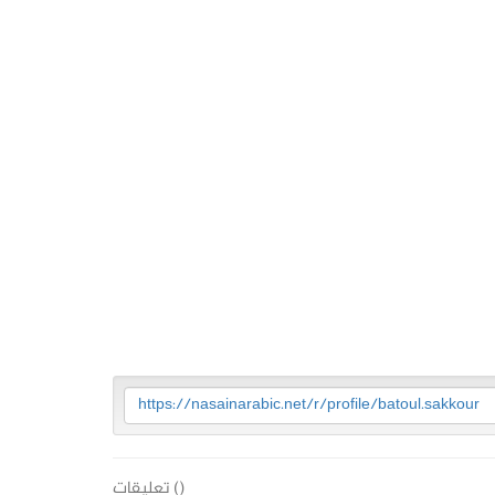
https://nasainarabic.net/r/profile/batoul.sakkour
(
) تعليقات