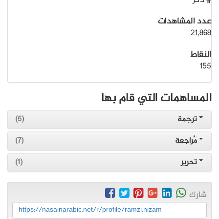
ذكر
عدد المشاهدات
21,868
النقاط
155
المساهمات التي قام بها
ترجمة
(5)
مُراجعة
(7)
تحرير
(1)
شارك
https://nasainarabic.net/r/profile/ramzi.nizam