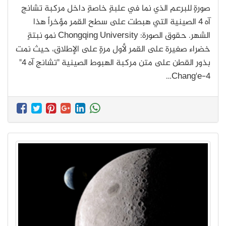
صورةٍ للبرعم الذي نما في علبةٍ خاصةٍ داخل مركبة تشانج
آه 4 الصينية التي هبطت على سطح القمر مؤخراً هذا
الشهر. حقوق الصورة: Chongqing University نمو نبتةٍ
خضراء صغيرة على القمر لأول مرةٍ على الإطلاق، حيث نمت
بذور القطن على متن مركبة الهبوط الصينية "تشانج آه 4"
Chang'e-4…