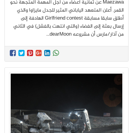
Maezawa عن ثمانية أعضاء من أجل المهمة المتجهة نحو
القمر. أعلن المتعهد الياباني المثير للجدل مايزاوا والذي
أطلق سابقا مسابقة Girlfriend contest الهادفة إلى
إرسال بعثة إلى الفضاء (والتي انتهت بالفشل) في الثاني
من آذار/مارس أن مشروعه dearMoon…