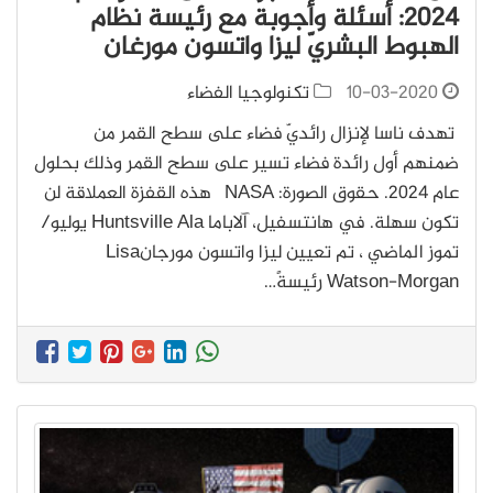
2024: أسئلة وأجوبة مع رئيسة نظام
الهبوط البشريّ ليزا واتسون مورغان
10-03-2020
تكنولوجيا الفضاء
تهدف ناسا لإنزال رائديّ فضاء على سطح القمر من
ضمنهم أول رائدة فضاء تسير على سطح القمر وذلك بحلول
عام 2024. حقوق الصورة: NASA هذه القفزة العملاقة لن
تكون سهلة. في هانتسفيل، آلاباما Huntsville Ala يوليو/
تموز الماضي ، تم تعيين ليزا واتسون مورجانLisa
Watson-Morgan رئيسةً…