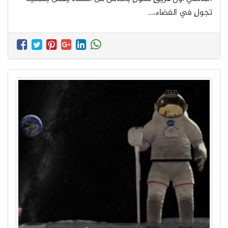
تجولٍ في الفضاء،…