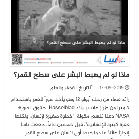
ماذا لو لم يهبط البشر على سطح القمر؟
17-09-2019
تاريخ الفضاء والعلم
رائد فضاء من رحلة أبولو 12 وهو يأخذ صوراً للقمر باستخدام
كاميرا من طِراز هانسيلبِلاد Hasselblad. حقوق الصورة:
NASA دعنا ننسى مقولة: "خطوة صغيرة لإنسان، ولكنها
قفزة كبيرة للإنسانية". قبل خمسين عاماً، حققت ناسا
إنجازاً هائلاً عندما هبط أول انسان على سطح القمر.