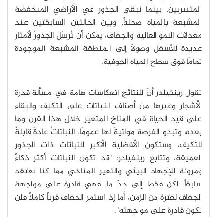
المتسربين، بينما تبقى الجذور في الأراضي المنخفضة
المشبعة بالمياه ضحلةً، وبين الحالتين السابقتين عند
معدلات النمو العالية والجفاف، يمكن أن تُرسَل الجذورُ لأمتار
عديدة للأسفل وصولًا إلى المنطقة المشبعة الموجودة
تمامًا فوق سطح المياه الجوفية.
تقول رينفيلدر أنّ للنتائج انعكاسات هامة في مسألة قدرة
الأشجار وغيرها من أصناف النباتات على التكيف والبقاء
على قيد الحياة في المناخ المتغير خلال هذا القرن وما
بعده، وتبدو الفرصة مواتيةً لها عمومًا. النباتاتُ عادةً قابلةٌ
للتكيف، وستكون الأفضلية الأكبر للنباتات ذات الجذور
العميقة. وتتابع رينفيلدر: "قد تكون النباتات أكثر ذكاءً
ومرونة للإجهاد البيئي والتغير المناخي مما كنا نعتقد
سابقاً، لكن فقط إلى حدّ ما. فهي قادرة على مواجهة
الجفاف لفترة من الزمن، أما إذا استمر الجفاف قرناً كاملاً فلن
تكون قادرة على مواجهته".