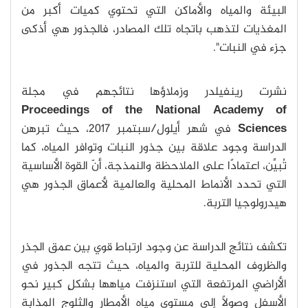
البيئة والمياه والأماكن التي تحتوي كميات أكبر من
المغذيات لتذهب باتجاه تلك المصادر، فالجذور هي أذكى
جزء في النبات".
نشرت رينفيلدر وزملاؤها نتائجهم في مجلة
Proceedings of the National Academy of
Sciences
في شهر أيلول/سبتمبر 2017، حيث تبرهن
الدراسة وجود علاقة بين جذور النبات وتوافر المياه، كما
تُبيِّن، اعتمادًا على الملاحظة والنمذجة، أنّ القوة الأساسية
التي تحدد الأنماط المحلية والعالمية لأعماق الجذور هي
هيدرولوجيا التربة.
تكشف نتائج الدراسة عن وجود ارتباط قوي بين عمق الجذر
والظروف المحلية للتربة والمياه، حيث تتجه الجذور في
الأراضي المرتفعة التي استنزفت مياهها بشكلٍ كبيرٍ نحو
الأسفل وصولًا إلى مستوى مياه الأمطار والثلوج المذابة