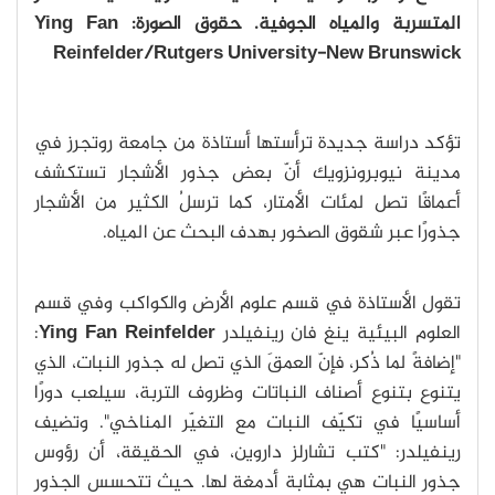
المتسربة والمياه الجوفية. حقوق الصورة: Ying Fan
Reinfelder/Rutgers University-New Brunswick
تؤكد دراسة جديدة ترأستها أستاذة من جامعة روتجرز في
مدينة نيوبرونزويك أنّ بعض جذور الأشجار تستكشف
أعماقًا تصل لمئات الأمتار، كما ترسلُ الكثير من الأشجار
جذورًا عبر شقوق الصخور بهدف البحث عن المياه.
تقول الأستاذة في قسم علوم الأرض والكواكب وفي قسم
العلوم البيئية ينغ فان رينفيلدر
Ying Fan Reinfelder
:
"إضافةً لما ذُكر، فإنّ العمقَ الذي تصل له جذور النبات، الذي
يتنوع بتنوع أصناف النباتات وظروف التربة، سيلعب دورًا
أساسيًا في تكيّف النبات مع التغيّر المناخي". وتضيف
رينفيلدر: "كتب تشارلز داروين، في الحقيقة، أن رؤوس
جذور النبات هي بمثابة أدمغة لها. حيث تتحسس الجذور