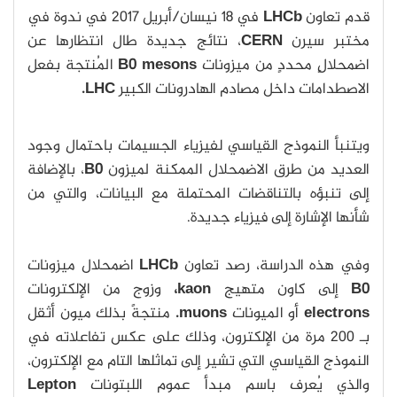
قدم تعاون
LHCb
في 18 نيسان/أبريل 2017 في ندوة في
مختبر سيرن
CERN
، نتائج جديدة طال انتظارها عن
اضمحلالٍ محددٍ من ميزونات
B0 mesons
المُنتجة بفعل
الاصطدامات داخل مصادم الهادرونات الكبير
LHC.
ويتنبأ النموذج القياسي لفيزياء الجسيمات باحتمال وجود
العديد من طرق الاضمحلال الممكنة لميزون
B0
، بالإضافة
إلى تنبؤه بالتناقضات المحتملة مع البيانات، والتي من
شأنها الإشارة إلى فيزياء جديدة.
وفي هذه الدراسة، رصد تعاون
LHCb
اضمحلال ميزونات
B0
إلى كاون متهيج
kaon،
وزوج من الإلكترونات
electrons
أو الميونات
muons.
منتجةً بذلك ميون أثقل
بـ 200 مرة من الإلكترون، وذلك على عكس تفاعلاته في
النموذج القياسي التي تشير إلى تماثلها التام مع الإلكترون،
والذي يُعرف باسم مبدأ عموم اللبتونات
Lepton