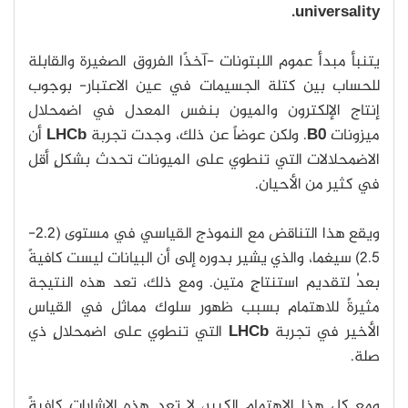
universality.
يتنبأ مبدأ عموم اللبتونات -آخذًا الفروق الصغيرة والقابلة
للحساب بين كتلة الجسيمات في عين الاعتبار- بوجوب
إنتاج الإلكترون والميون بنفس المعدل في اضمحلال
ميزونات
B0
. ولكن عوضاً عن ذلك، وجدت تجربة
LHCb
أن
الاضمحلالات التي تنطوي على الميونات تحدث بشكلٍ أقل
في كثير من الأحيان.
ويقع هذا التناقض مع النموذج القياسي في مستوى (2.2-
2.5) سيغما، والذي يشير بدوره إلى أن البيانات ليست كافيةً
بعدُ لتقديم استنتاجٍ متين. ومع ذلك، تعد هذه النتيجة
مثيرةً للاهتمام بسبب ظهور سلوك مماثل في القياس
الأخير في تجربة
LHCb
التي تنطوي على اضمحلالٍ ذي
صلة.
ومع كل هذا الاهتمام الكبير، لا تعد هذه الإشارات كافيةً