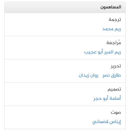
المساهمون
ترجمة
ريم محمد
مُراجعة
ريم المير أبو عجيب
تحرير
طارق نصر
روان زيدان
تصميم
أسامة أبو حجر
صوت
إيناس قضماني