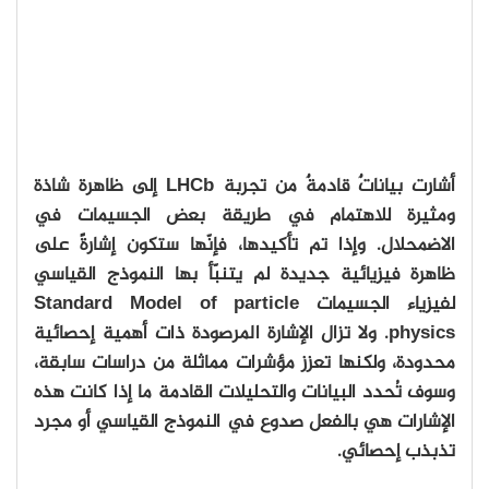
أشارت بياناتٌ قادمةٌ من تجربة LHCb إلى ظاهرة شاذة
ومثيرة للاهتمام في طريقة بعض الجسيمات في
الاضمحلال. وإذا تم تأكيدها، فإنّها ستكون إشارةً على
ظاهرة فيزيائية جديدة لم يتنبّأ بها النموذج القياسي
لفيزياء الجسيمات Standard Model of particle
physics. ولا تزال الإشارة المرصودة ذات أهمية إحصائية
محدودة، ولكنها تعزز مؤشرات مماثلة من دراسات سابقة،
وسوف تُحدد البيانات والتحليلات القادمة ما إذا كانت هذه
الإشارات هي بالفعل صدوع في النموذج القياسي أو مجرد
تذبذب إحصائي.