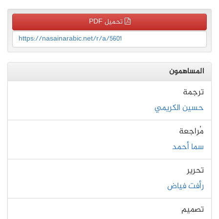
تحميل PDF
https://nasainarabic.net/r/a/5601
المساهمون
ترجمة
حسين الكريمي
مُراجعة
سما أحمد
تحرير
رأفت فياض
تصميم