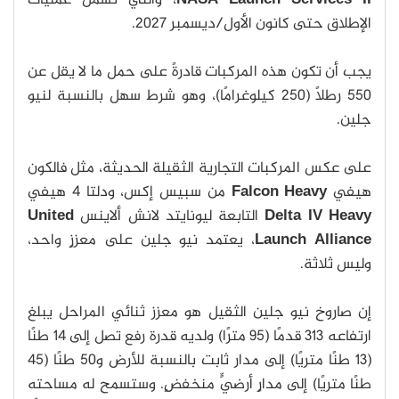
Launch Services II
NASA
، والتي تشمل عمليات
الإطلاق حتى كانون الأول/ديسمبر 2027.
يجب أن تكون هذه المركبات قادرةً على حمل ما لا يقل عن
550 رطلًا (250 كيلوغرامًا)، وهو شرط سهل بالنسبة لنيو
جلين.
على عكس المركبات التجارية الثقيلة الحديثة، مثل فالكون
هيفي
Falcon Heavy
من سبيس إكس، ودلتا 4 هيفي
Delta IV Heavy
التابعة ليونايتد لانش ألاينس
United
Launch Alliance
، يعتمد نيو جلين على معززٍ واحد،
وليس ثلاثة.
إن صاروخ نيو جلين الثقيل هو معزز ثنائي المراحل يبلغ
ارتفاعه 313 قدمًا (95 مترًا) ولديه قدرة رفع تصل إلى 14 طنًا
(13 طنًا متريًا) إلى مدار ثابت بالنسبة للأرض و50 طنًا (45
طنًا متريًا) إلى مدارٍ أرضيٍّ منخفضٍ. وستسمح له مساحته