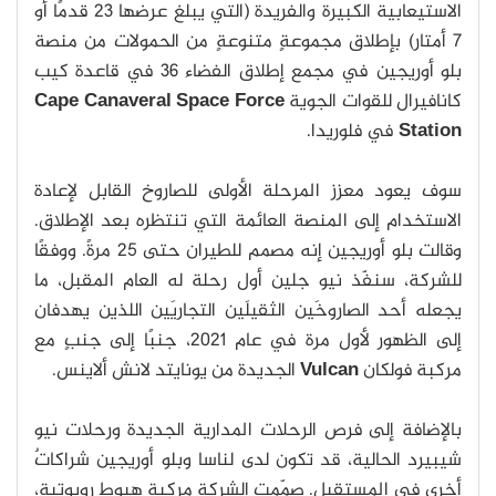
الاستيعابية الكبيرة والفريدة (التي يبلغ عرضها 23 قدمًا أو
7 أمتار) بإطلاق مجموعةٍ متنوعةٍ من الحمولات من منصة
بلو أوريجين في مجمع إطلاق الفضاء 36 في قاعدة كيب
كانافيرال للقوات الجوية
Cape Canaveral Space Force
Station
في فلوريدا.
سوف يعود معزز المرحلة الأولى للصاروخ القابل لإعادة
الاستخدام إلى المنصة العائمة التي تنتظره بعد الإطلاق.
وقالت بلو أوريجين إنه مصمم للطيران حتى 25 مرةً. ووفقًا
للشركة، سنفّذ نيو جلين أول رحلة له العام المقبل، ما
يجعله أحد الصاروخَين الثقيلَين التجاريَين اللذين يهدفان
إلى الظهور لأول مرة في عام 2021، جنبًا إلى جنبٍ مع
مركبة فولكان
Vulcan
الجديدة من يونايتد لانش ألاينس.
بالإضافة إلى فرص الرحلات المدارية الجديدة ورحلات نيو
شيبيرد الحالية، قد تكون لدى لناسا وبلو أوريجين شراكاتٌ
أخرى في المستقبل. صمّمت الشركة مركبة هبوط روبوتية،