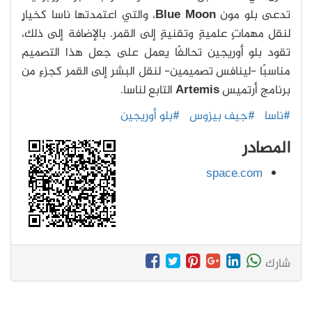
تدعى بلو مون
Blue Moon
، والتي اعتمدتها ناسا كخيارٍ
لنقل مهماتٍ علميةٍ وتقنيةٍ إلى القمر. بالإضافة إلى ذلك،
تقود بلو أوريجين تحالفًا يعمل على جعل هذا التصميم
مناسبًا -لينافس تصميمين- لنقل البشر إلى القمر كجزءٍ من
برنامج أرتميس
Artemis
التابع لناسا.
#ناسا
#جيف بيزوس
#بلو أوريجين
المصادر
space.com
شارك