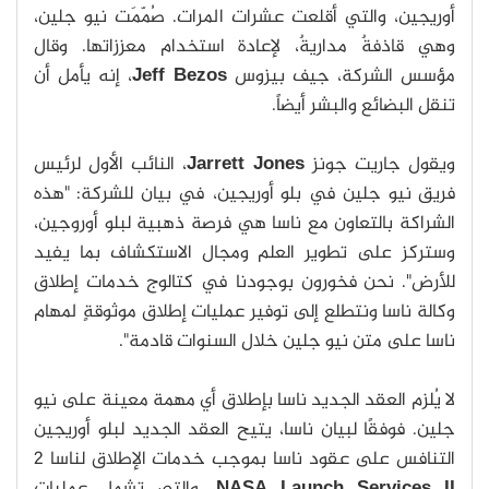
أوريجين، والتي أقلعت عشرات المرات. صُمّمَت نيو جلين،
وهي قاذفةٌ مداريةٌ، لإعادة استخدام معززاتها. وقال
مؤسس الشركة، جيف بيزوس
Jeff Bezos
، إنه يأمل أن
تنقل البضائع والبشر أيضاً.
ويقول جاريت جونز
Jarrett Jones
، النائب الأول لرئيس
فريق نيو جلين في بلو أوريجين، في بيان للشركة: "هذه
الشراكة بالتعاون مع ناسا هي فرصة ذهبية لبلو أوروجين،
وستركز على تطوير العلم ومجال الاستكشاف بما يفيد
للأرض". نحن فخورون بوجودنا في كتالوج خدمات إطلاق
وكالة ناسا ونتطلع إلى توفير عمليات إطلاق موثوقةٍ لمهام
ناسا على متن نيو جلين خلال السنوات قادمة".
لا يُلزم العقد الجديد ناسا بإطلاق أي مهمة معينة على نيو
جلين. فوفقًا لبيان ناسا، يتيح العقد الجديد لبلو أوريجين
التنافس على عقود ناسا بموجب خدمات الإطلاق لناسا 2